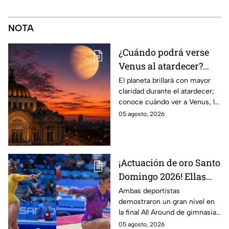
NOTA
¿Cuándo podrá verse
Venus al atardecer?
Esta es la fecha y la
El planeta brillará con mayor
claridad durante el atardecer;
mejor hora para
conoce cuándo ver a Venus, la
observarlo
mejor hora y hacia dónde
05 agosto, 2026
mirar para encontrarlo en el
cielo.
¡Actuación de oro Santo
Domingo 2026! Ellas
son las gimnastas
Ambas deportistas
demostraron un gran nivel en
mexicanas que
la final All Around de gimnasia
dominaron el podio en
artística, poniendo en alto el
05 agosto, 2026