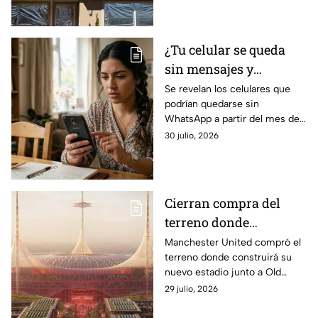
efectividad
ciencia sobre su efectividad.
¿Tu celular se queda
sin mensajes y
llamadas? Por esta
Se revelan los celulares que
podrían quedarse sin
razón podrías perder
WhatsApp a partir del mes de
WhatsApp en agosto;
agosto 2026 debido a ciertos
30 julio, 2026
lista de dispositivos
cambios en la plataforma de
afectados
mensajería de Meta.
Cierran compra del
terreno donde
construirán nuevo
Manchester United compró el
terreno donde construirá su
estadio de equipo de
nuevo estadio junto a Old
Primera División con
Trafford; el recinto tendrá
29 julio, 2026
techo estilo carpa de
capacidad para 100 mil
personas y un techo estilo