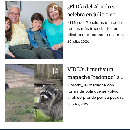
¿El Día del Abuelo se
celebra en julio o en
agosto? La fecha en la
El Día del Abuelo es una de las
fechas más importantes en
que se celebra en
México que reconoce el amor,
México y por qué hay
respeto y el valor de los
26 julio, 2026
dos fechas
adultos mayores, pero ¿en qué
mes se celebra?
VIDEO: Jimothy un
mapache "redondo" se
vuelve viral: La
Jimothy, el mapache con
forma de bola que se volvió
explicación detrás de
viral, sorprende por su peculiar
su peculiar aspecto
apariencia. Su singular aspecto
23 julio, 2026
tiene una explicación; esto es
lo que le pasó.