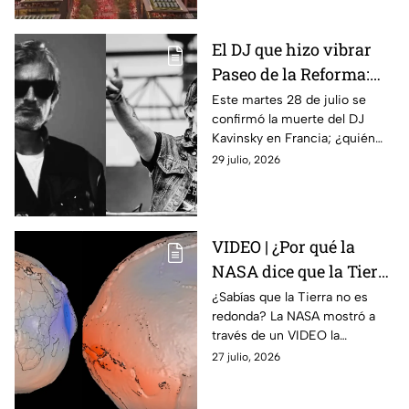
circo
carpa de circo.
El DJ que hizo vibrar
Paseo de la Reforma:
¿Quién era Kavinsky y
Este martes 28 de julio se
confirmó la muerte del DJ
cuáles fueron sus
Kavinsky en Francia; ¿quién
canciones más
era, cuáles son sus canciones
29 julio, 2026
famosas?
más famosas y cuándo estuvo
en México?
VIDEO | ¿Por qué la
NASA dice que la Tierra
no es una esfera
¿Sabías que la Tierra no es
redonda? La NASA mostró a
perfecta? Esta es su
través de un VIDEO la
verdadera forma
verdadera forma del planeta
27 julio, 2026
mediante su modelo geoide.