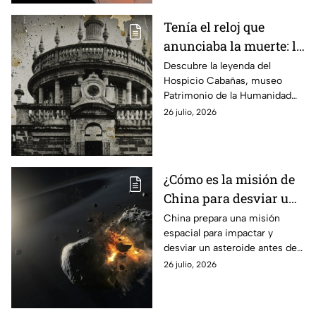
Tenía el reloj que
anunciaba la muerte: la
leyenda que esconde el
Descubre la leyenda del
Hospicio Cabañas, museo
museo patrimonio de la
Patrimonio de la Humanidad
humanidad en México
en Jalisco, donde un antiguo
26 julio, 2026
reloj ‘anunciaba’ la muerte de
los niños que vivían ahí.
¿Cómo es la misión de
China para desviar un
asteroide antes de
China prepara una misión
espacial para impactar y
2030?
desviar un asteroide antes de
2030. Conoce los detalles de
26 julio, 2026
este proyecto de defensa
planetaria.