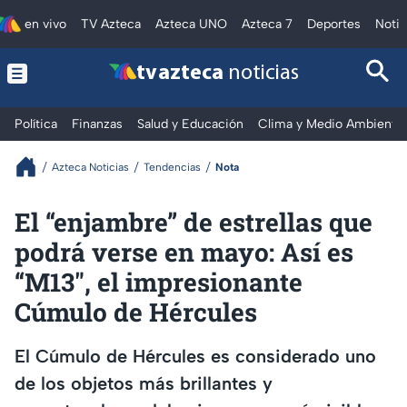
en vivo
TV Azteca
Azteca UNO
Azteca 7
Deportes
Notic
tv azteca
noticias
Política
Finanzas
Salud y Educación
Clima y Medio Ambiente
Azteca Noticias
Tendencias
Nota
El “enjambre” de estrellas que
podrá verse en mayo: Así es
“M13", el impresionante
Cúmulo de Hércules
El Cúmulo de Hércules es considerado uno
de los objetos más brillantes y