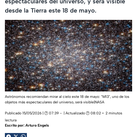
espectaculares del universo, y será visible
desde la Tierra este 18 de mayo.
Astrónomos recomiendan mirar al cielo este 18 de mayo: “M13", uno de los
objetos más espectaculares del universo, será visible|NASA
Publicado 15/05/2026 | 🕑 07:39
| Actualizado 🕑 08:02
2 minutos
lectura
Escrito por:
Arturo Engels