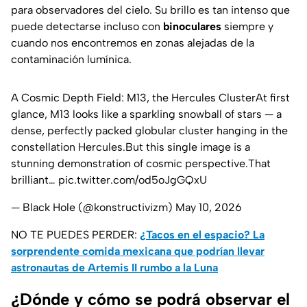
para observadores del cielo. Su brillo es tan intenso que
puede detectarse incluso con
binoculares
siempre y
cuando nos encontremos en zonas alejadas de la
contaminación lumínica.
A Cosmic Depth Field: M13, the Hercules ClusterAt first
glance, M13 looks like a sparkling snowball of stars — a
dense, perfectly packed globular cluster hanging in the
constellation Hercules.But this single image is a
stunning demonstration of cosmic perspective.That
brilliant…
pic.twitter.com/od5oJgGQxU
— Black Hole (@konstructivizm)
May 10, 2026
NO TE PUEDES PERDER:
¿Tacos en el espacio? La
sorprendente comida mexicana que podrían llevar
astronautas de Artemis II rumbo a la Luna
¿Dónde y cómo se podrá observar el