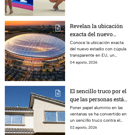
gimnasia artística
nombre de México en los
Juegos de Santo Domingo
2026.
Revelan la ubicación
exacta del nuevo
estadio de cúpula
Conoce la ubicación exacta
del nuevo estadio con cúpula
transparente que
transparente en EU, un
generó polémica por
proyecto que generó polémica
04 agosto, 2026
tener demasiados
por contemplar un exceso de
lugares de
lugares de estacionamiento.
estacionamiento
El sencillo truco por el
que las personas están
tapando sus ventanas
Poner papel aluminio en las
ventanas se ha convertido en
con papel aluminio y lo
un sencillo truco contra el
que dicen los
calor, pero ¿realmente
02 agosto, 2026
científicos sobre su
funciona? Esto explica la