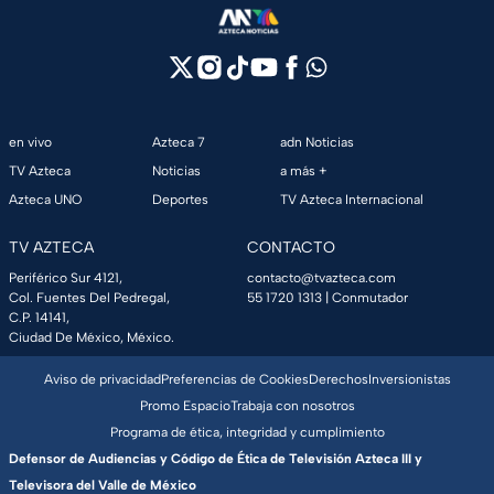
en vivo
Azteca 7
adn Noticias
TV Azteca
Noticias
a más +
Azteca UNO
Deportes
TV Azteca Internacional
TV AZTECA
CONTACTO
Periférico Sur 4121,
contacto@tvazteca.com
Col. Fuentes Del Pedregal,
55 1720 1313
| Conmutador
C.P. 14141,
Ciudad De México, México.
Aviso de privacidad
Preferencias de Cookies
Derechos
Inversionistas
Promo Espacio
Trabaja con nosotros
Programa de ética, integridad y cumplimiento
Defensor de Audiencias y Código de Ética de Televisión Azteca III y
Televisora del Valle de México