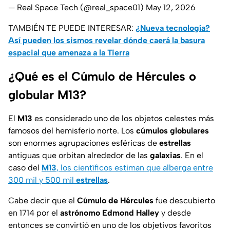
— Real Space Tech (@real_space01)
May 12, 2026
TAMBIÉN TE PUEDE INTERESAR:
¿Nueva tecnología?
Así pueden los sismos revelar dónde caerá la basura
espacial que amenaza a la Tierra
¿Qué es el Cúmulo de Hércules o
globular M13?
El
M13
es considerado uno de los objetos celestes más
famosos del hemisferio norte. Los
cúmulos globulares
son enormes agrupaciones esféricas de
estrellas
antiguas que orbitan alrededor de las
galaxias
. En el
caso del
M13
, los científicos estiman que alberga entre
300 mil y 500 mil
estrellas
.
Cabe decir que el
Cúmulo de Hércules
fue descubierto
en 1714 por el
astrónomo Edmond Halley
y desde
entonces se convirtió en uno de los objetivos favoritos