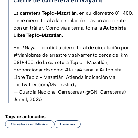
Cierre de carretera en Nayarit
La
carretera Tepic-Mazatlán
, en su kilómetro 81+400,
tiene cierre total a la circulación tras un accidente
con un tráiler. Como vía alterna, toma la
Autopista
Libre Tepic-Mazatlán.
En
#Nayarit
continúa cierre total de circulación por
#Maniobras
de arrastre y salvamento cerca del km
081+400, de la carretera Tepic - Mazatlán,
proporcionando como
#RutaAltena
la Autopista
Libre Tepic - Mazatlán. Atienda indicación vial.
pic.twitter.com/MvTnvsIcdy
— Guardia Nacional Carreteras (@GN_Carreteras)
June 1, 2026
Tags relacionados
Carreteras en México
Finanzas