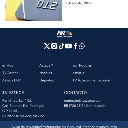
como CAT, fecha de corte,
04 agosto, 2026
pago mínimo e intereses para
evitar dudas.
en vivo
Azteca 7
adn Noticias
TV Azteca
Noticias
a más +
Azteca UNO
Deportes
TV Azteca Internacional
TV AZTECA
CONTACTO
Periférico Sur 4121,
contacto@tvazteca.com
Col. Fuentes Del Pedregal,
55 1720 1313
| Conmutador
C.P. 14141,
Ciudad De México, México.
Aviso de privacidad
Preferencias de Cookies
Derechos
Inversionistas