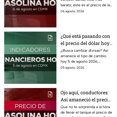
barato; este es el precio de la
gasolina para hoy jueves 6 de
06 agosto, 2026
agosto 2026 sin afectar tu
bolsillo.
¿Qué está pasando con
el precio del dólar hoy
miércoles 5 de agosto
¿Busca cambiar divisas? Así
amanece el tipo de cambio
2026?
hoy 5 de agosto 2026;
consulta el precio del dólar
05 agosto, 2026
este miércoles y conoce si es
conveniente comprar.
Ojo aquí, conductores:
Así amaneció el precio
de la gasolina HOY
Que no te sorprenda a la hora
de llenar el tanque el precio de