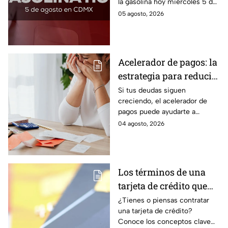
la gasolina hoy miércoles 5 de
agosto 2026; aquí te dejamos
05 agosto, 2026
la lista de costos estado por
estado.
Acelerador de pagos: la
estrategia para reducir
tus deudas más rápido
Si tus deudas siguen
creciendo, el acelerador de
y recuperar el control
pagos puede ayudarte a
de tus finanzas
ordenar tus finanzas, priorizar
04 agosto, 2026
pagos y avanzar hacia una
mayor tranquilidad económica.
Los términos de una
tarjeta de crédito que
debes entender para
¿Tienes o piensas contratar
una tarjeta de crédito?
evitar deudas
Conoce los conceptos clave