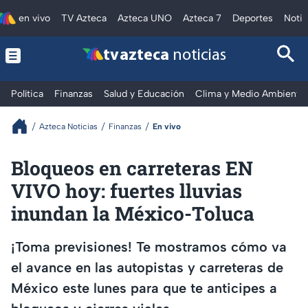
en vivo
TV Azteca
Azteca UNO
Azteca 7
Deportes
Notic
tv azteca
noticias
Política
Finanzas
Salud y Educación
Clima y Medio Ambiente
Azteca Noticias
Finanzas
En vivo
Bloqueos en carreteras EN
VIVO hoy: fuertes lluvias
inundan la México-Toluca
¡Toma previsiones! Te mostramos cómo va
el avance en las autopistas y carreteras de
México este lunes para que te anticipes a