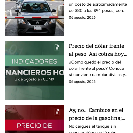
un costo de aproximadamente
pasa en la caseta
de $80 a los $94 pesos, con
IVA incluido; te compartimos
06 agosto, 2026
las razones por las que podría
bloquearse.
Precio del dólar frente
al peso: Así cotiza hoy 6
de agosto 2026
¿Cómo quedó el precio del
dólar frente al peso? Conoce
si conviene cambiar divisas y
cómo el flujo en el estrecho de
06 agosto, 2026
Ormuz afecta al precio del
petróleo.
Ay, no... Cambios en el
precio de la gasolina;
así quedó HOY
No cargues el tanque sin
conocer dónde está más