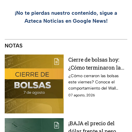
¡No te pierdas nuestro contenido, sigue a
Azteca Noticias en Google News!
NOTAS
Cierre de bolsas hoy:
¿Cómo terminaron la
BMV y el Wall Street
¿Cómo cerraron las bolsas
este viernes? Conoce el
hoy 7 de agosto
comportamiento del Wall
Street y de la BMV, así como el
07 agosto, 2026
precio de venta y compra del
dólar.
¡BAJA el precio del
dólar frente al peso