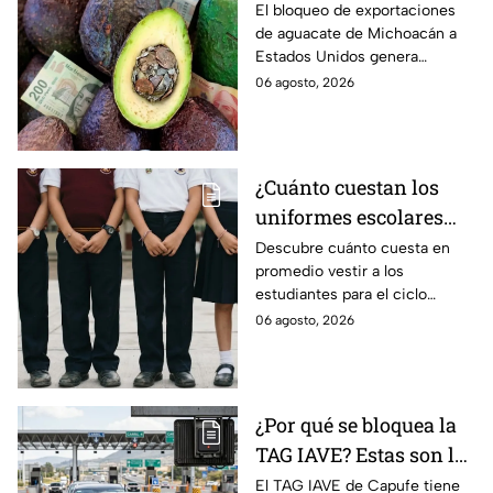
el bloqueo de Estados
El bloqueo de exportaciones
de aguacate de Michoacán a
Unidos al aguate de
Estados Unidos genera
Michoacán
pérdidas millonarias.
06 agosto, 2026
¿Cuánto cuestan los
uniformes escolares
para el regreso a clases
Descubre cuánto cuesta en
promedio vestir a los
2026, según su grado?
estudiantes para el ciclo
escolar 2026-2027 y consejos
06 agosto, 2026
prácticos para ahorrar en los
uniformes escolares.
¿Por qué se bloquea la
TAG IAVE? Estas son las
razones por las que no
El TAG IAVE de Capufe tiene