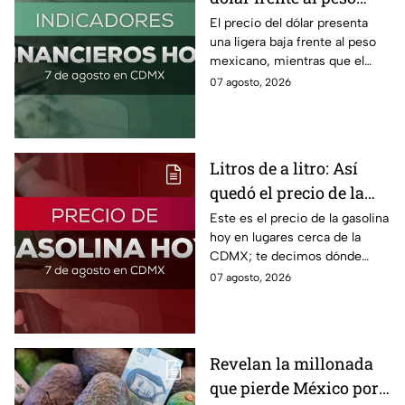
hoy! Así quedó este
El precio del dólar presenta
una ligera baja frente al peso
viernes 7 de agosto
mexicano, mientras que el
2026
petróleo también presenta una
07 agosto, 2026
caída este viernes 7 de agosto
2026.
Litros de a litro: Así
quedó el precio de la
gasolina HOY
Este es el precio de la gasolina
hoy en lugares cerca de la
CDMX; te decimos dónde
encontrarla más barata este
07 agosto, 2026
viernes 7 de agosto 2026,
estado por estado.
Revelan la millonada
que pierde México por