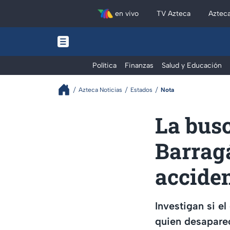
en vivo
TV Azteca
Aztec
Política
Finanzas
Salud y Educación
Azteca Noticias
Estados
Nota
La busc
Barragá
accide
Investigan si e
quien desaparec