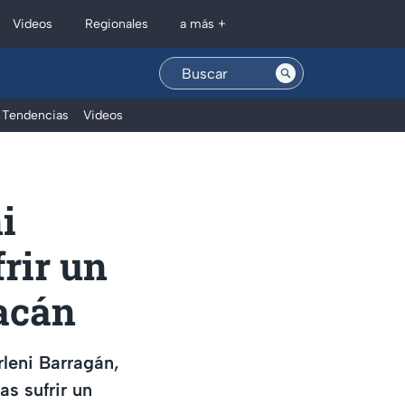
Regionales
Videos
a más +
Tendencias
Videos
i
rir un
acán
leni Barragán,
as sufrir un