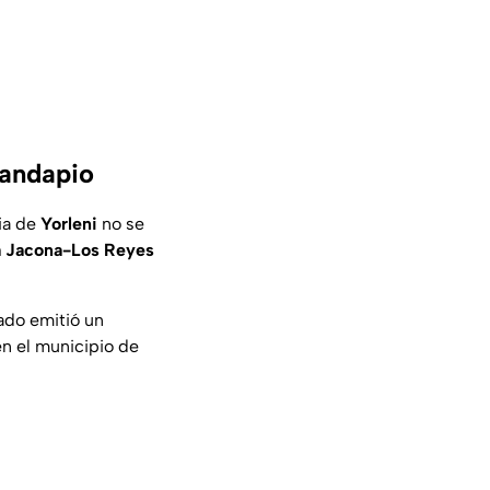
mandapio
lia de
Yorleni
no se
ra Jacona-Los Reyes
tado emitió un
en el municipio de