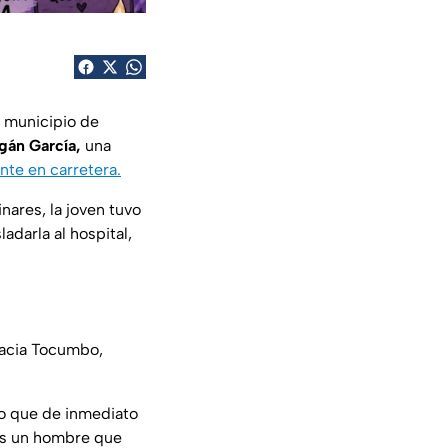
l municipio de
gán García,
una
nte en carretera.
nares, la joven tuvo
adarla al hospital,
hacia Tocumbo,
lo que de inmediato
los un hombre que