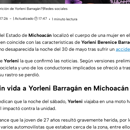
rición de Yorleni Barragán?|Redes sociales
17:26
| Actualizado 🕑 17:47
1 minuto lectura
 del Estado de
Michoacán
localizó el cuerpo de una mujer en e
ien coincide con las características de
Yorleni Berenice Barra
o desaparecida la noche del 30 de mayo tras sufrir un
accide
de
Yorleni
la que confirmó las noticias. Según versiones prelimi
icleta y uno de los conductores implicados se ofreció a trasl
su rastro se perdió.
in vida a Yorleni Barragán en Michoacán
ndican que la noche del sábado,
Yorleni
viajaba en una moto 
 impactó contra la unidad.
ance que la joven de 27 años resultó gravemente herida, por 
e varios automovilistas que estaban cerca de la zona, entre el