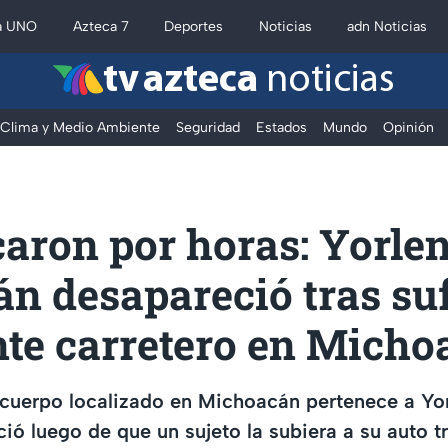
a UNO
Azteca 7
Deportes
Noticias
adn Noticias
tv azteca
noticias
Clima y Medio Ambiente
Seguridad
Estados
Mundo
Opinión
aron por horas: Yorlen
n desapareció tras suf
nte carretero en Micho
l cuerpo localizado en Michoacán pertenece a Yor
ió luego de que un sujeto la subiera a su auto tr