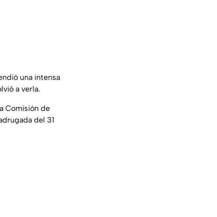
endió una intensa
vió a verla.
 la Comisión de
madrugada del 31