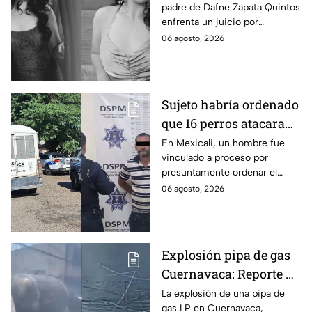
padre de Dafne Zapata Quintos
cometido en 2019 en
enfrenta un juicio por
Tamaulipas
presuntamente abusar de la
06 agosto, 2026
menor cuando ella tenía
apenas 6 años.
Sujeto habría ordenado
que 16 perros atacaran
a su hermana con
En Mexicali, un hombre fue
vinculado a proceso por
discapacidad en
presuntamente ordenar el
Mexicali, BC
ataque de 16 perros contra su
06 agosto, 2026
hermana, quien tenía
discapacidad auditiva.
Explosión pipa de gas
Cuernavaca: Reporte de
víctimas tras estallido
La explosión de una pipa de
gas LP en Cuernavaca,
en Morelos