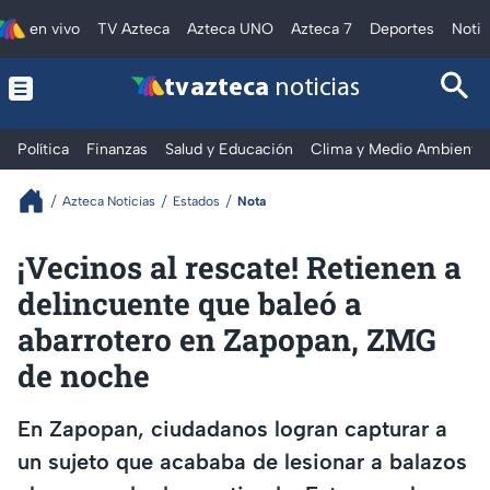
en vivo
TV Azteca
Azteca UNO
Azteca 7
Deportes
Notic
tv azteca
noticias
Política
Finanzas
Salud y Educación
Clima y Medio Ambiente
Azteca Noticias
Estados
Nota
¡Vecinos al rescate! Retienen a
delincuente que baleó a
abarrotero en Zapopan, ZMG
de noche
En Zapopan, ciudadanos logran capturar a
un sujeto que acababa de lesionar a balazos