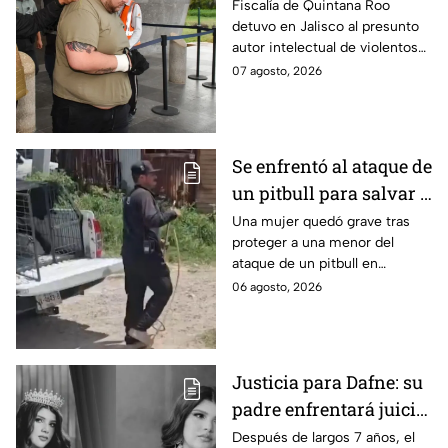
prioritario en Playa del
Fiscalía de Quintana Roo
detuvo en Jalisco al presunto
Carmen
autor intelectual de violentos
ataques en fraccionamientos
07 agosto, 2026
de Playa del Carmen.
Se enfrentó al ataque de
un pitbull para salvar a
una menor; hoy lucha
Una mujer quedó grave tras
proteger a una menor del
por su vida en Zapopan
ataque de un pitbull en
Zapopan; la víctima sufrió
06 agosto, 2026
severas mordeduras y existe
riesgo de que pierda un brazo.
Justicia para Dafne: su
padre enfrentará juicio
por presunto abuso
Después de largos 7 años, el