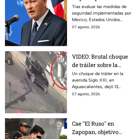
en Michoacán tras
Tras evaluar las medidas de
seguridad implementadas por
suspensión por
México, Estados Unidos
motivos de seguridad
reanudará parcialmente sus
07 agosto, 2026
actividades en Michoacán a
partir del 8 de agosto.
VIDEO: Brutal choque
de tráiler sobre la
avenida Siglo XXI en
Un choque de tráiler en la
avenida Siglo XXI, en
Aguascalientes deja
Aguascalientes, dejó 13
varios heridos y
heridos y varios vehículos
07 agosto, 2026
destrozos
destrozados; el conductor fue
detenido tras la carambola.
Cae "El Ruso" en
Zapopan, objetivo