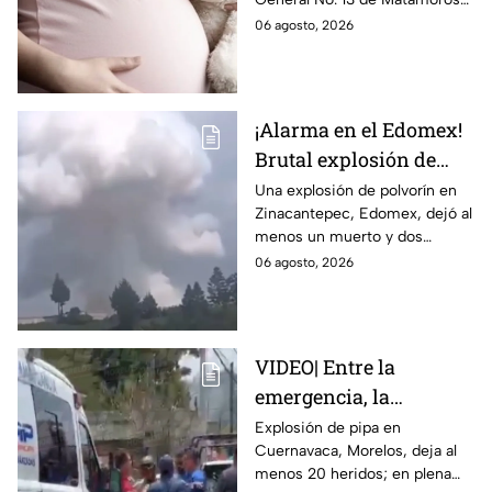
con Nohemí?
tras complicaciones por un
06 agosto, 2026
embarazo infantil; la Fiscalía de
Tamaulipas ya investiga.
¡Alarma en el Edomex!
Brutal explosión de
polvorín en Santa
Una explosión de polvorín en
Zinacantepec, Edomex, dejó al
María del Monte,
menos un muerto y dos
Zinacantepec; reportan
heridos; autoridades atiende la
06 agosto, 2026
al menos un muerto y
emergencia tras el estallido de
heridos
un taller clandestino.
VIDEO| Entre la
emergencia, la
desesperación y el
Explosión de pipa en
Cuernavaca, Morelos, deja al
llanto de un niño;
menos 20 heridos; en plena
adultos desatan pelea