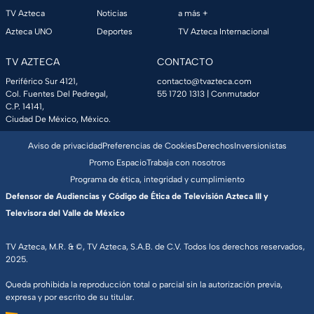
TV Azteca
Noticias
a más +
Azteca UNO
Deportes
TV Azteca Internacional
TV AZTECA
CONTACTO
Periférico Sur 4121,
contacto@tvazteca.com
Col. Fuentes Del Pedregal,
55 1720 1313
| Conmutador
C.P. 14141,
Ciudad De México, México.
Aviso de privacidad
Preferencias de Cookies
Derechos
Inversionistas
Promo Espacio
Trabaja con nosotros
Programa de ética, integridad y cumplimiento
Defensor de Audiencias y Código de Ética de Televisión Azteca III y
Televisora del Valle de México
TV Azteca, M.R. & ©, TV Azteca, S.A.B. de C.V. Todos los derechos reservados,
2025.
Queda prohibida la reproducción total o parcial sin la autorización previa,
expresa y por escrito de su titular.