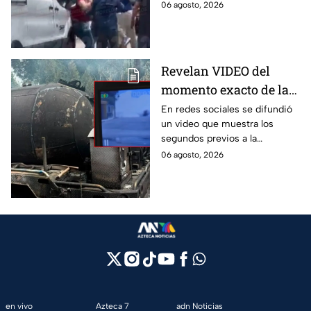
emergencia, dos hombres
06 agosto, 2026
tras explosión de pipa
comenzaron a pelear mientras
en Cuernavaca
un niño lloraba en el lugar.
Revelan VIDEO del
momento exacto de la
explosión de pipa de
En redes sociales se difundió
un video que muestra los
gas en Cuernavaca,
segundos previos a la
Morelos
explosión de una pipa de gas
06 agosto, 2026
LP en Cuernavaca, Morelos.
en vivo
Azteca 7
adn Noticias