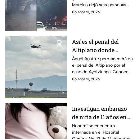
Morelos dejó seis personas
hospitalizadas. IMSS informó
06 agosto, 2026
que las pacientes siguen
internadas y aún no hay parte
médico.
Así es el penal del
Altiplano donde
permanecerá Ángel
Ángel Aguirre permanecerá en
el penal del Altiplano por el
Aguirre por caso
caso de Ayotzinapa. Conoce
Ayotzinapa
dónde está, cómo es esta
06 agosto, 2026
prisión de máxima seguridad y
su historia.
Investigan embarazo
de niña de 11 años en
Matamoros,
Nohemí se encuentra
internada en el Hospital
Tamaulipas; ¿qué pasó
General No. 13 de Matamoros