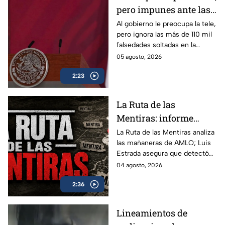
pero impunes ante las
mentiras: El doble
Al gobierno le preocupa la tele,
pero ignora las más de 110 mil
rasero del gobierno
falsedades soltadas en la
federal
mañanera. Recordamos las
05 agosto, 2026
más descaradas.
2:23
La Ruta de las
Mentiras: informe
acusa más de 100 mil
La Ruta de las Mentiras analiza
las mañaneras de AMLO; Luis
falsedades en las
Estrada asegura que detectó
mañaneras de AMLO
más de 100 mil afirmaciones
04 agosto, 2026
falsas, engañosas o sin
2:36
comprobar durante su sexenio.
Lineamientos de