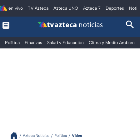
en vivo
TV Azteca
Azteca UNO
Azteca 7
Deportes
Notic
tv azteca
noticias
Política
Finanzas
Salud y Educación
Clima y Medio Ambiente
Azteca Noticias
Política
Video