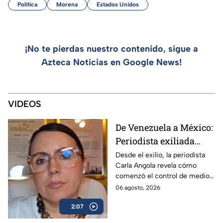
Política
Morena
Estados Unidos
¡No te pierdas nuestro contenido, sigue a
Azteca Noticias en Google News!
VIDEOS
De Venezuela a México:
Periodista exiliada
alerta sobre los
Desde el exilio, la periodista
Carla Angola revela cómo
peligros de censurar a
comenzó el control de medios
la prensa
en Venezuela y por qué México
06 agosto, 2026
sigue el mismo camino.
2:07