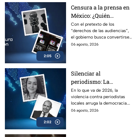
Censura a la prensa en
México: ¿Quién
sancionará las
Con el pretexto de los
“derechos de las audiencias”,
mentiras oficiales del
el gobierno busca convertirse
gobierno?
en el árbitro supremo de la
06 agosto, 2026
verdad. No te pierdas el
2:05
análisis en Casilla 27.
Silenciar al
periodismo: La
estrategia de violencia
En lo que va de 2026, la
violencia contra periodistas
e impunidad rumbo a
locales arruga la democracia.
2027
Entérate de cómo los
06 agosto, 2026
crímenes en provincia ponen
2:02
en jaque las elecciones de
2027.