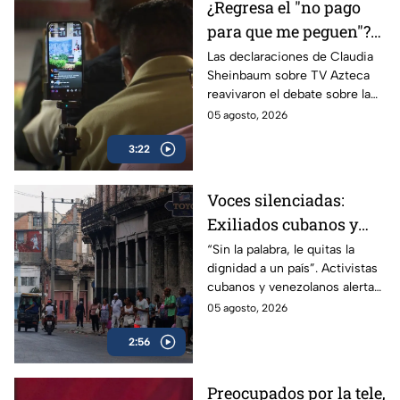
¿Regresa el "no pago
para que me peguen"?
Reviven frase de López
Las declaraciones de Claudia
Sheinbaum sobre TV Azteca
Portillo tras dichos del
reavivaron el debate sobre la
gobierno de México
publicidad oficial y recordaron
05 agosto, 2026
la histórica frase de José
3:22
López Portillo de 1982.
Voces silenciadas:
Exiliados cubanos y
venezolanos alertan
“Sin la palabra, le quitas la
dignidad a un país”. Activistas
sobre la pérdida de
cubanos y venezolanos alertan
libertades en México
sobre el avance del
05 agosto, 2026
autoritarismo en México.
2:56
Preocupados por la tele,