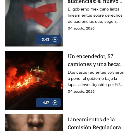
audiencias: el nuevo
mecanismo del
El gobierno mexicano lanza
lineamientos sobre derechos
gobierno para censurar
de audiencias que, según
medios y blindar la
críticos, no protegen al
04 agosto, 2026
corrupción en México
ciudadano sino que blindan al
3:43
morenismo y censuran
denuncias de corrupción,
ineptitud y vínculos con el
Un encendedor, 57
crimen organizado.
camiones y una beca:
las polémicas que
Dos casos recientes volvieron
a poner al gobierno bajo la
persiguen al gobierno
lupa: la investigación por 57
camiones incendiados y la
04 agosto, 2026
promoción de la beca Rita
4:17
Cetina.
Lineamientos de la
Comisión Reguladora