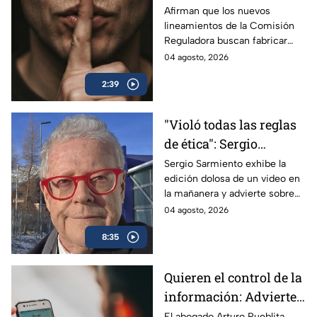
buscan silenciar a TV
Afirman que los nuevos
lineamientos de la Comisión
Azteca
Reguladora buscan fabricar
autocensura y controlar los
04 agosto, 2026
contenidos informativos bajo
2:39
el poder estatal.
"Violó todas las reglas
de ética": Sergio
Sarmiento responde a
Sergio Sarmiento exhibe la
edición dolosa de un video en
la mañanera tras video
la mañanera y advierte sobre
editado
los peligros de la censura
04 agosto, 2026
oficial.
8:35
Quieren el control de la
información: Advierten
riesgos por nuevos
El abogado Arturo Pueblita