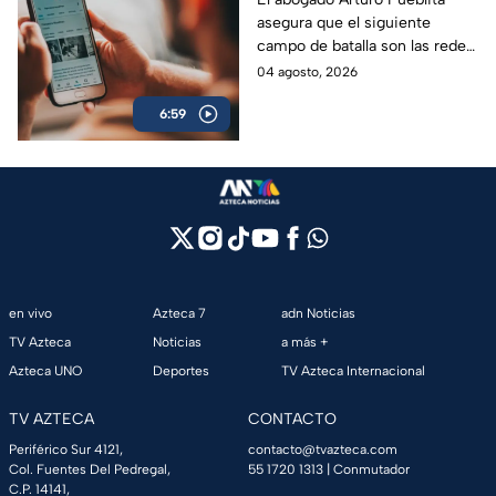
asegura que el siguiente
lineamiento para
campo de batalla son las redes
medios de
sociales, pues lo que se quiere
04 agosto, 2026
comunicación en
es el control de la narrativa
México
6:59
pública de México.
en vivo
Azteca 7
adn Noticias
TV Azteca
Noticias
a más +
Azteca UNO
Deportes
TV Azteca Internacional
TV AZTECA
CONTACTO
Periférico Sur 4121,
contacto@tvazteca.com
Col. Fuentes Del Pedregal,
55 1720 1313
| Conmutador
C.P. 14141,