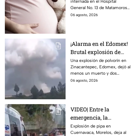
internada en el Hospital
Tamaulipas; ¿qué pasó
General No. 13 de Matamoros
con Nohemí?
tras complicaciones por un
06 agosto, 2026
embarazo infantil; la Fiscalía de
Tamaulipas ya investiga.
¡Alarma en el Edomex!
Brutal explosión de
polvorín en Santa
Una explosión de polvorín en
Zinacantepec, Edomex, dejó al
María del Monte,
menos un muerto y dos
Zinacantepec; reportan
heridos; autoridades atiende la
06 agosto, 2026
al menos un muerto y
emergencia tras el estallido de
heridos
un taller clandestino.
VIDEO| Entre la
emergencia, la
desesperación y el
Explosión de pipa en
Cuernavaca, Morelos, deja al
llanto de un niño;