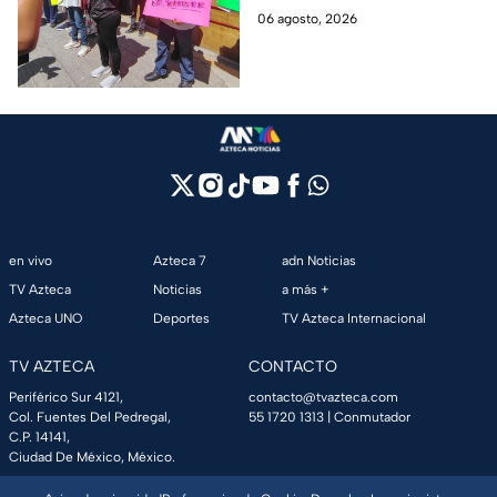
desabasto en IMSS
medicamentos en hospital del
06 agosto, 2026
Puebla
IMSS Puebla; hay 900
personas están afectadas.
en vivo
Azteca 7
adn Noticias
TV Azteca
Noticias
a más +
Azteca UNO
Deportes
TV Azteca Internacional
TV AZTECA
CONTACTO
Periférico Sur 4121,
contacto@tvazteca.com
Col. Fuentes Del Pedregal,
55 1720 1313
| Conmutador
C.P. 14141,
Ciudad De México, México.