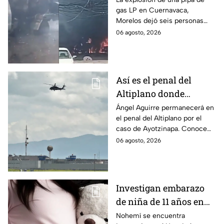
gas LP en Cuernavaca,
en Morelos
Morelos dejó seis personas
hospitalizadas. IMSS informó
06 agosto, 2026
que las pacientes siguen
internadas y aún no hay parte
médico.
Así es el penal del
Altiplano donde
permanecerá Ángel
Ángel Aguirre permanecerá en
el penal del Altiplano por el
Aguirre por caso
caso de Ayotzinapa. Conoce
Ayotzinapa
dónde está, cómo es esta
06 agosto, 2026
prisión de máxima seguridad y
su historia.
Investigan embarazo
de niña de 11 años en
Matamoros,
Nohemí se encuentra