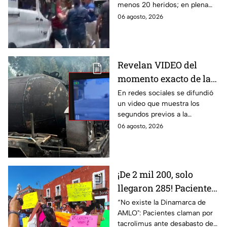
menos 20 heridos; en plena
adultos desatan pelea
emergencia, dos hombres
06 agosto, 2026
tras explosión de pipa
comenzaron a pelear mientras
en Cuernavaca
un niño lloraba en el lugar.
Revelan VIDEO del
momento exacto de la
explosión de pipa de
En redes sociales se difundió
un video que muestra los
gas en Cuernavaca,
segundos previos a la
Morelos
explosión de una pipa de gas
06 agosto, 2026
LP en Cuernavaca, Morelos.
¡De 2 mil 200, solo
llegaron 285! Pacientes
claman por
“No existe la Dinamarca de
AMLO": Pacientes claman por
medicamentos ante
tacrolimus ante desabasto de