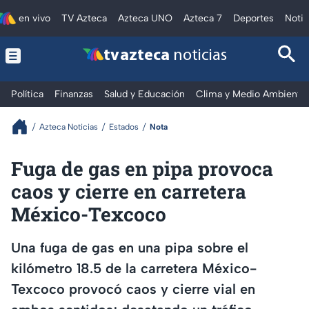
en vivo
TV Azteca
Azteca UNO
Azteca 7
Deportes
Notic
tv azteca
noticias
Política
Finanzas
Salud y Educación
Clima y Medio Ambiente
Azteca Noticias
Estados
Nota
Fuga de gas en pipa provoca
caos y cierre en carretera
México-Texcoco
Una fuga de gas en una pipa sobre el
kilómetro 18.5 de la carretera México-
Texcoco provocó caos y cierre vial en