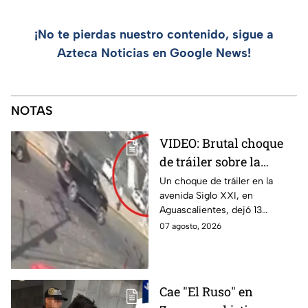
¡No te pierdas nuestro contenido, sigue a
Azteca Noticias en Google News!
NOTAS
VIDEO: Brutal choque
de tráiler sobre la
avenida Siglo XXI en
Un choque de tráiler en la
avenida Siglo XXI, en
Aguascalientes deja
Aguascalientes, dejó 13
varios heridos y
heridos y varios vehículos
07 agosto, 2026
destrozos
destrozados; el conductor fue
detenido tras la carambola.
Cae "El Ruso" en