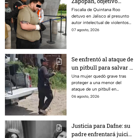
Zapopan, objetivo
prioritario en Playa del
Fiscalía de Quintana Roo
detuvo en Jalisco al presunto
Carmen
autor intelectual de violentos
ataques en fraccionamientos
07 agosto, 2026
de Playa del Carmen.
Se enfrentó al ataque de
un pitbull para salvar a
una menor; hoy lucha
Una mujer quedó grave tras
proteger a una menor del
por su vida en Zapopan
ataque de un pitbull en
Zapopan; la víctima sufrió
06 agosto, 2026
severas mordeduras y existe
riesgo de que pierda un brazo.
Justicia para Dafne: su
padre enfrentará juicio