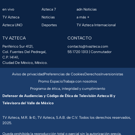
en vivo
Azteca 7
adn Noticias
TV Azteca
Noticias
a más +
Azteca UNO
Deportes
TV Azteca Internacional
TV AZTECA
CONTACTO
Periférico Sur 4121,
contacto@tvazteca.com
Col. Fuentes Del Pedregal,
55 1720 1313
| Conmutador
C.P. 14141,
Ciudad De México, México.
Aviso de privacidad
Preferencias de Cookies
Derechos
Inversionistas
Promo Espacio
Trabaja con nosotros
Programa de ética, integridad y cumplimiento
Defensor de Audiencias y Código de Ética de Televisión Azteca III y
Televisora del Valle de México
TV Azteca, M.R. & ©, TV Azteca, S.A.B. de C.V. Todos los derechos reservados,
2025.
Queda prohibida la reproducción total o parcial sin la autorización previa,