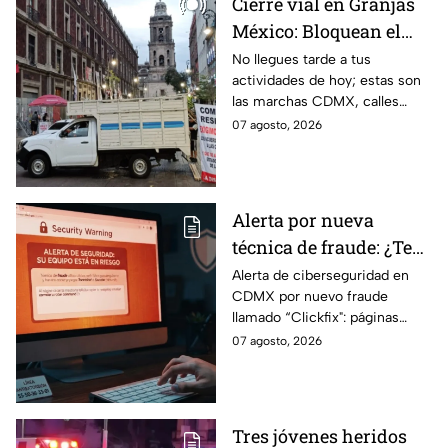
Cierre vial en Granjas
México: Bloquean el
paso en Canela y Añil
No llegues tarde a tus
actividades de hoy; estas son
por protesta
las marchas CDMX, calles
cerradas y bloqueos que
07 agosto, 2026
tomarán las principales
vialidades de la capital.
Alerta por nueva
técnica de fraude: ¿Te
piden copiar códigos
Alerta de ciberseguridad en
CDMX por nuevo fraude
extraños en la PC?
llamado “Clickfix": páginas
Cuidado, podrías ser
falsas que engañan para
07 agosto, 2026
víctima del peligroso
ejecutar comandos y robar
"Clickfix"
información de tu equipo.
Tres jóvenes heridos