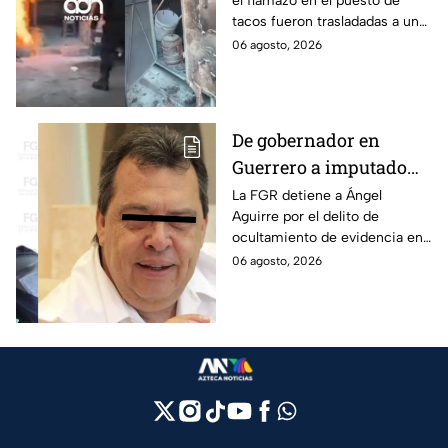
el flamazo en el puesto de
tacos fueron trasladadas a un
hospital para recibir atención
06 agosto, 2026
especializada; su vida no corre
peligro.
De gobernador en
Guerrero a imputado
por la "Verdad
La FGR detiene a Ángel
Aguirre por el delito de
Histórica"; Así fue como
ocultamiento de evidencia en
Ángel Aguirre obstruyó
el caso Ayotzinapa. Esta es la
06 agosto, 2026
la justicia en caso
línea del tiempo del caso que
Ayotzinapa
ocurrió bajo su gestión en el
estado.