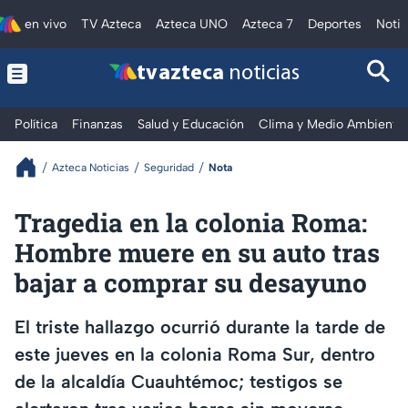
en vivo
TV Azteca
Azteca UNO
Azteca 7
Deportes
Notic
tv azteca
noticias
Política
Finanzas
Salud y Educación
Clima y Medio Ambiente
Azteca Noticias
Seguridad
Nota
Tragedia en la colonia Roma:
Hombre muere en su auto tras
bajar a comprar su desayuno
El triste hallazgo ocurrió durante la tarde de
este jueves en la colonia Roma Sur, dentro
de la alcaldía Cuauhtémoc; testigos se