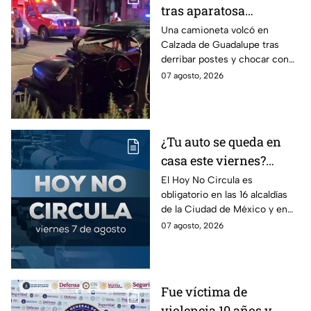
tras aparatosa
volcadura en Tepeyac
Una camioneta volcó en
Calzada de Guadalupe tras
Insurgentes y operativo
derribar postes y chocar con
en la Juárez, mientras
un árbol, dejando a tres
07 agosto, 2026
dormía
jóvenes lesionados.
¿Tu auto se queda en
casa este viernes?
Revisa el Hoy No
El Hoy No Circula es
obligatorio en las 16 alcaldías
Circula de este 7 de
de la Ciudad de México y en
agosto
los municipios conurbados del
07 agosto, 2026
Estado de México.
Fue víctima de
violencia 10 años y