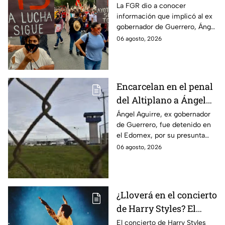
Ayotzinapa tras
La FGR dio a conocer
información que implicó al ex
captura de Ángel
gobernador de Guerrero, Ángel
Aguirre, ex gobernador
Aguirre, quien fue detenido
06 agosto, 2026
de Guerrero
por su presunta relación con el
caso Ayotzinapa.
Encarcelan en el penal
del Altiplano a Ángel
Aguirre, ex gobernador
Ángel Aguirre, ex gobernador
de Guerrero, fue detenido en
de Guerrero por caso
el Edomex, por su presunta
Ayotzinapa
participación en la
06 agosto, 2026
desaparición de los 43
normalistas de Ayotzinapa.
¿Lloverá en el concierto
de Harry Styles? El
pronóstico del clima
El concierto de Harry Styles