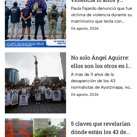
hasta ahora detienen al
Paula Fajardo denunció que fue
víctima de violencia durante su
presunto agresor: el
matrimonio que tenía con
caso de Paula Fajardo
Jorge Francisco “N”, quien fue
06 agosto, 2026
detenido por intento de
feminicidio.
No solo Ángel Aguirre:
ellos son los otros en la
lupa por el caso
A más de 11 años de la
desaparición de los 43
Ayotzinapa
normalistas de Ayotzinapa, no
se ha conocido el paradero de
06 agosto, 2026
los estudiantes a pesar de las
detenciones por el caso.
5 claves que revelarían
dónde están los 43 de