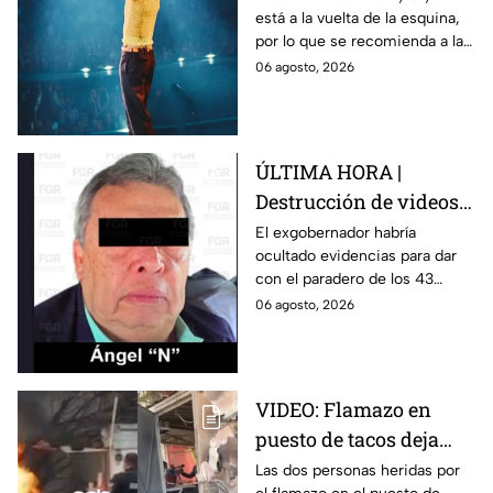
está a la vuelta de la esquina,
para este viernes en
por lo que se recomienda a las
CDMX
y los fanáticos revisar el clima
06 agosto, 2026
en CDMX antes de salir de
casa.
ÚLTIMA HORA |
Destrucción de videos
clave y amenazas a
El exgobernador habría
ocultado evidencias para dar
testigos por parte de
con el paradero de los 43
exgobernador Ángel
estudiantes desaparecidos de
06 agosto, 2026
Aguirre: FGR
Ayotzinapa.
VIDEO: Flamazo en
puesto de tacos deja
dos heridos en CDMX
Las dos personas heridas por