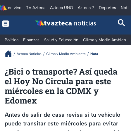
en vivo
TV Azteca
Azteca UNO
Azteca 7
Deportes
Notic
tv azteca
noticias
Política
Finanzas
Salud y Educación
Clima y Medio Ambiente
Azteca Noticias
Clima y Medio Ambiente
Nota
¿Bici o transporte? Así queda
el Hoy No Circula para este
miércoles en la CDMX y
Edomex
Antes de salir de casa revisa si tu vehículo
puede transitar este miércoles para evitar