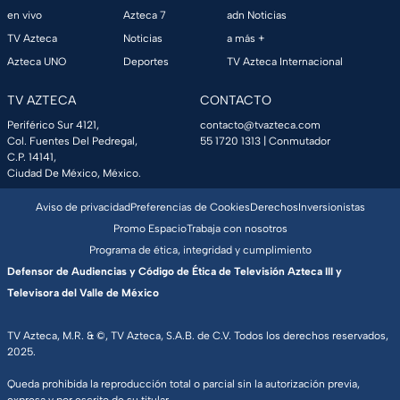
en vivo
Azteca 7
adn Noticias
TV Azteca
Noticias
a más +
Azteca UNO
Deportes
TV Azteca Internacional
TV AZTECA
CONTACTO
Periférico Sur 4121,
contacto@tvazteca.com
Col. Fuentes Del Pedregal,
55 1720 1313
| Conmutador
C.P. 14141,
Ciudad De México, México.
Aviso de privacidad
Preferencias de Cookies
Derechos
Inversionistas
Promo Espacio
Trabaja con nosotros
Programa de ética, integridad y cumplimiento
Defensor de Audiencias y Código de Ética de Televisión Azteca III y
Televisora del Valle de México
TV Azteca, M.R. & ©, TV Azteca, S.A.B. de C.V. Todos los derechos reservados,
2025.
Queda prohibida la reproducción total o parcial sin la autorización previa,