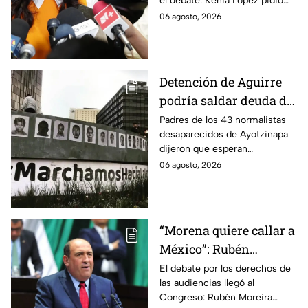
el debate. Kenia López pidió
por caso Ayotzinapa
que no sea un distractor
06 agosto, 2026
político, sino justicia para las
familias.
Detención de Aguirre
podría saldar deuda de
justicia: padres de los
Padres de los 43 normalistas
desaparecidos de Ayotzinapa
43 de Ayotzinapa
dijeron que esperan
información oficial sobre la
06 agosto, 2026
detención de Ángel Aguirre,
quien ya está en el penal del
Altiplano.
“Morena quiere callar a
México”: Rubén
Moreira pide frenar
El debate por los derechos de
las audiencias llegó al
discusión de
Congreso: Rubén Moreira
lineamientos de