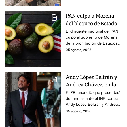
domiciliaria.
PAN culpa a Morena
del bloqueo de Estados
Unidos al aguacate de
El dirigente nacional del PAN
culpó al gobierno de Morena
Michoacán
de la prohibición de Estados
Unidos para exportar aguacate
05 agosto, 2026
de Michoacán.
Andy López Beltrán y
Andrea Chávez, en la
mira del PRI por
El PRI anunció que presentará
denuncias ante el INE contra
presuntos actos
Andy López Beltrán y Andrea
anticipados de
Chávez, al acusarlos de realizar
05 agosto, 2026
campaña
presuntos actos anticipados
de campaña.