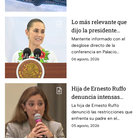
dólares y a qué países aplica.
Lo más relevante que
dijo la presidente
Claudia Sheinbaum
Mantente informado con el
desglose directo de la
hoy jueves 6 de agosto
conferencia en Palacio
en la mañanera
Nacional este jueves 6 de
06 agosto, 2026
agosto. Descubre las medidas
anunciadas por la presidente
en tiempo real.
Hija de Ernesto Ruffo
denuncia intensas
restricciones en el
La hija de Ernesto Ruffo
denunció las restricciones que
Altiplano; buscan que
enfrenta su padre en el
salga del penal
Altiplano y anunció que
05 agosto, 2026
buscarán un amparo para que
continúe su proceso en prisión