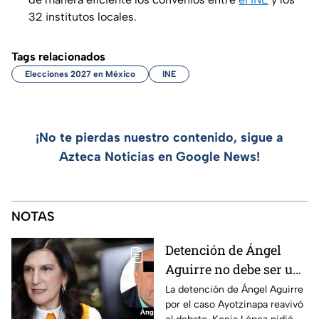
32 institutos locales.
Tags relacionados
Elecciones 2027 en México
INE
¡No te pierdas nuestro contenido, sigue a
Azteca Noticias en Google News!
NOTAS
Detención de Ángel
Aguirre no debe ser un
distractor, pide Kenia
La detención de Ángel Aguirre
por el caso Ayotzinapa reavivó
López; exige justicia