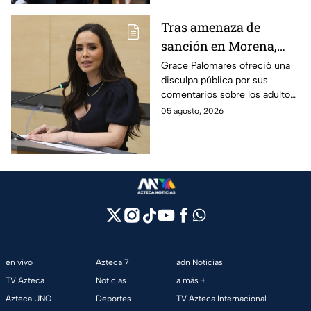
Tras amenaza de
sanción en Morena,
Grace Palomares pide
Grace Palomares ofreció una
disculpa pública por sus
perdón a adultos
comentarios sobre los adultos
mayores
mayores y aseguró que acatará
05 agosto, 2026
la resolución de Morena sobre
su futuro político.
en vivo
Azteca 7
adn Noticias
TV Azteca
Noticias
a más +
Azteca UNO
Deportes
TV Azteca Internacional