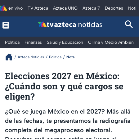
en vivo
TV Azteca
Azteca UNO
Azteca 7
Deportes
Notic
tv azteca
noticias
Política
Finanzas
Salud y Educación
Clima y Medio Ambiente
Azteca Noticias
Política
Nota
Elecciones 2027 en México:
¿Cuándo son y qué cargos se
eligen?
¿Qué se juega México en el 2027? Más allá
de las fechas, te presentamos la radiografía
completa del megaproceso electoral.