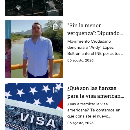
revise y hasta castigue el
contenido que transmiten los
medios.
"Sin la menor
verguenza": Diputado
Juan Zavala denuncia
Movimiento Ciudadano
denuncia a “Andy” López
ante el INE a Andy
Beltrán ante el INE por actos
López Beltrán por
anticipados de campaña en
06 agosto, 2026
campaña anticipada en
Tabasco.
Tabasco
¿Qué son las fianzas
para la visa americana
y por qué causan tanta
¿Vas a tramitar la visa
americana? Te contamos en
controversia?
qué consiste el nuevo
programa de fianzas
06 agosto, 2026
reembolsables de hasta 15 mil