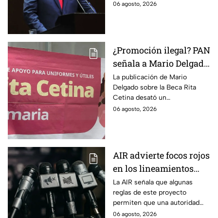
reclama una consulta con
06 agosto, 2026
audiencias hasta
voces del sector de
escuchar a periodistas
comunicación.
y expertos
¿Promoción ilegal? PAN
señala a Mario Delgado
por publicación sobre
La publicación de Mario
Delgado sobre la Beca Rita
la Beca Rita Cetina
Cetina desató un
enfrentamiento entre Morena
06 agosto, 2026
y el PAN, que acusa posible
promoción personalizada y
hasta peculado.
AIR advierte focos rojos
en los lineamientos
para proteger a las
La AIR señala que algunas
reglas de este proyecto
audiencias
permiten que una autoridad
gubernamental supervise,
06 agosto, 2026