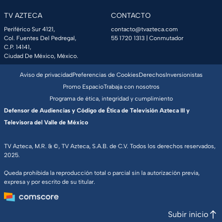
TV AZTECA
CONTACTO
Periférico Sur 4121,
contacto@tvazteca.com
Col. Fuentes Del Pedregal,
55 1720 1313
| Conmutador
C.P. 14141,
Ciudad De México, México.
Aviso de privacidad
Preferencias de Cookies
Derechos
Inversionistas
Promo Espacio
Trabaja con nosotros
Programa de ética, integridad y cumplimiento
Defensor de Audiencias y Código de Ética de Televisión Azteca III y
Televisora del Valle de México
TV Azteca, M.R. & ©, TV Azteca, S.A.B. de C.V. Todos los derechos reservados,
2025.
Queda prohibida la reproducción total o parcial sin la autorización previa,
expresa y por escrito de su titular.
Subir inicio