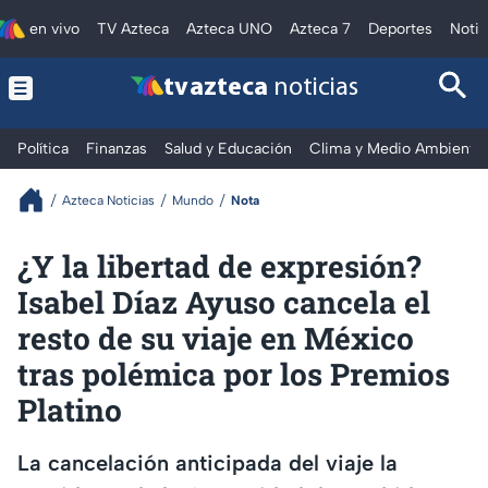
en vivo
TV Azteca
Azteca UNO
Azteca 7
Deportes
Notic
tv azteca
noticias
Política
Finanzas
Salud y Educación
Clima y Medio Ambiente
Azteca Noticias
Mundo
Nota
¿Y la libertad de expresión?
Isabel Díaz Ayuso cancela el
resto de su viaje en México
tras polémica por los Premios
Platino
La cancelación anticipada del viaje la