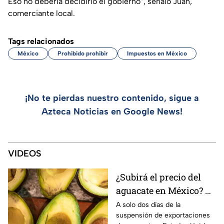
Eso no debería decidirlo el gobierno”, señaló Juan,
comerciante local.
Tags relacionados
México
Prohibido prohibir
Impuestos en México
¡No te pierdas nuestro contenido, sigue a
Azteca Noticias en Google News!
VIDEOS
¿Subirá el precio del
aguacate en México? El
impacto tras el frenar
A solo dos días de la
suspensión de exportaciones
los envíos a Estados