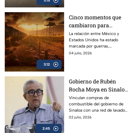
3:15
precariedad e informalidad.
Cinco momentos que
cambiaron para
siempre la relación
La relación entre México y
Estados Unidos ha estado
entre México y Estados
marcada por guerras,
Unidos
migración y comercio. Estos
04 julio, 2026
cinco momentos explican
3:12
cómo evolucionó su historia.
Gobierno de Rubén
Rocha Moya en Sinaloa
compró combustible a
Vinculan compras de
combustible del gobierno de
empresa ligada al
Sinaloa con una red de lavado
CJNG
de dinero y huachicol fiscal al
02 julio, 2026
servicio del Cártel Jalisco
2:45
Nueva Generación.