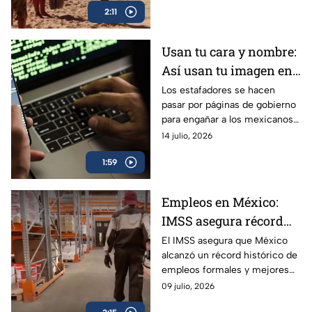
2:11
actividad recreativa.
Usan tu cara y nombre:
Así usan tu imagen en
redes sociales para
Los estafadores se hacen
pasar por páginas de gobierno
hacer fraudes en
para engañar a los mexicanos y
México
quitarles su dinero; esta es la
14 julio, 2026
historia de Nicté Ha, víctima
1:59
del robo de identidad.
Empleos en México:
IMSS asegura récord
histórico, pero
El IMSS asegura que México
alcanzó un récord histórico de
encuesta revela
empleos formales y mejores
condiciones laborales
salarios, mientras cifras del
09 julio, 2026
críticas
INEGI reflejan renuncias,