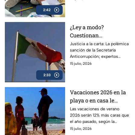
mexicanas comienzan a
2:42
comprar de poco a poco.
¿Ley a modo?
Cuestionan
incongruencia de la
Justicia a la carta: La polémica
sanción de la Secretaría
Secretaría
Anticorrupción; expertos
Anticorrupción tras
señalan como incongruente
15 julio, 2026
multa a la Femexfut
2:33
Vacaciones 2026 en la
playa o en casa le
costarán más caro a tu
Las vacaciones de verano
2026 serán 12% más caras que
cartera
el año pasado, según la
ANPEC; afecta el presupuesto
15 julio, 2026
familiar en cualquier tipo de