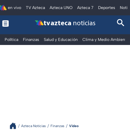
en vivo
TV Azteca
Azteca UNO
Azteca 7
Deportes
Notic
tv azteca
noticias
Política
Finanzas
Salud y Educación
Clima y Medio Ambiente
Azteca Noticias
Finanzas
Video