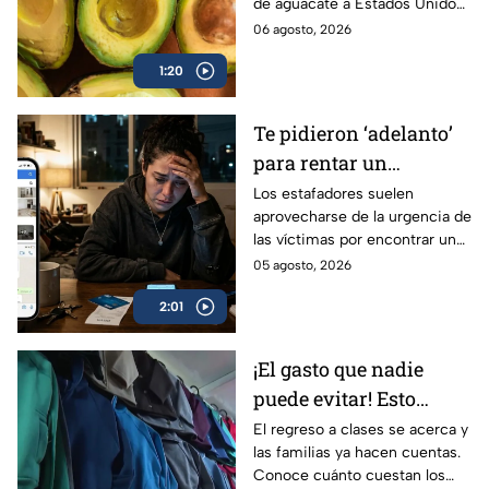
de aguacate a Estados Unidos,
Unidos
se han acumulado más de 300
06 agosto, 2026
millones de pérdidas, pero
1:20
¿qué pasará con su precio?
Te pidieron ‘adelanto’
para rentar un
departamento en
Los estafadores suelen
aprovecharse de la urgencia de
CDMX? Así roban tu
las víctimas por encontrar una
dinero con las falsas
nueva casa o departamento
05 agosto, 2026
rentas en redes
para robar su dinero y datos
sociales
2:01
personales.
¡El gasto que nadie
puede evitar! Esto
gastarán las familias
El regreso a clases se acerca y
las familias ya hacen cuentas.
mexicanas por el
Conoce cuánto cuestan los
regreso a clases 2026