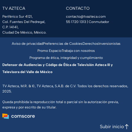
TV AZTECA
CONTACTO
Periférico Sur 4121,
contacto@tvazteca.com
Col. Fuentes Del Pedregal,
55 1720 1313
| Conmutador
C.P. 14141,
Ciudad De México, México.
Aviso de privacidad
Preferencias de Cookies
Derechos
Inversionistas
Promo Espacio
Trabaja con nosotros
Programa de ética, integridad y cumplimiento
Defensor de Audiencias y Código de Ética de Televisión Azteca III y
Televisora del Valle de México
TV Azteca, M.R. & ©, TV Azteca, S.A.B. de C.V. Todos los derechos reservados,
2025.
Queda prohibida la reproducción total o parcial sin la autorización previa,
expresa y por escrito de su titular.
Subir inicio