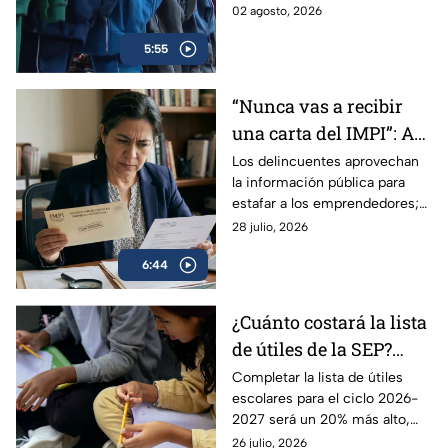
uniformes, dónde buscan
02 agosto, 2026
ahorrar y por qué recomiendan
5:55
comprar.
“Nunca vas a recibir
una carta del IMPI”: Así
operan las estafas para
Los delincuentes aprovechan
la información pública para
“renovar tu marca” en
estafar a los emprendedores;
México; consejos para
les envían una carta
28 julio, 2026
protegerse
notificándoles que deben
6:44
pagar para renovar su marca.
¿Cuánto costará la lista
de útiles de la SEP?
Adquirir los materiales
Completar la lista de útiles
escolares para el ciclo 2026-
escolares será más caro
2027 será un 20% más alto,
este ciclo 2026-2027
por lo que las familias
26 julio, 2026