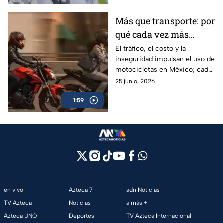
Más que transporte: por
qué cada vez más
personas eligen la
El tráfico, el costo y la
inseguridad impulsan el uso de
motocicleta en México
motocicletas en México; cada
vez más personas las eligen
25 junio, 2026
por eficiencia y libertad diaria.
1:59
en vivo
Azteca 7
adn Noticias
TV Azteca
Noticias
a más +
Azteca UNO
Deportes
TV Azteca Internacional