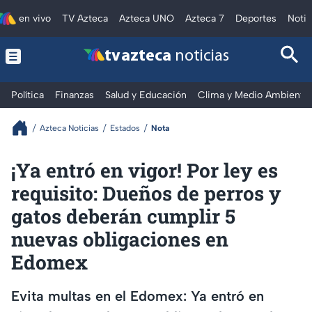
en vivo
TV Azteca
Azteca UNO
Azteca 7
Deportes
Notic
tv azteca
noticias
Política
Finanzas
Salud y Educación
Clima y Medio Ambiente
Azteca Noticias
Estados
Nota
¡Ya entró en vigor! Por ley es
requisito: Dueños de perros y
gatos deberán cumplir 5
nuevas obligaciones en
Edomex
Evita multas en el Edomex: Ya entró en