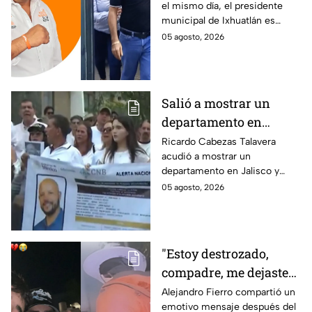
el mismo día, el presidente
está implicado en el
municipal de Ixhuatlán es
asesinato de la
investigado por el secuestro y
05 agosto, 2026
periodista Roxana
asesinato de la periodista
Guzmán
Roxana Guzmán en Veracruz.
Salió a mostrar un
departamento en
Zapopan y no volvió a
Ricardo Cabezas Talavera
acudió a mostrar un
casa: Buscan a Ricardo
departamento en Jalisco y
Cabezas Talavera en
después desapareció;
05 agosto, 2026
Jalisco
autoridades mantienen su
búsqueda mientras colegas
refuerzan su seguridad.
"Estoy destrozado,
compadre, me dejaste":
Así reaccionó
Alejandro Fierro compartió un
emotivo mensaje después del
Alejandro Fierro al