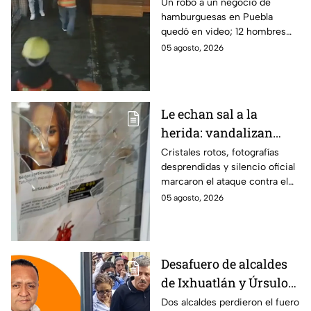
robo planeado: Así
Un robo a un negocio de
hamburguesas en Puebla
saquearon negocio de
quedó en video; 12 hombres
hamburguesas en
habrían fingido ser
05 agosto, 2026
Puebla
trabajadores del gobierno
antes de entrar, golpear al
dueño y saquearlo.
Le echan sal a la
herida: vandalizan
memorial de
Cristales rotos, fotografías
desprendidas y silencio oficial
desaparecidos en
marcaron el ataque contra el
Veracruz en medio de
memorial de desaparecidos,
05 agosto, 2026
crisis
un espacio dedicado a quienes
siguen sin ser localizados.
Desafuero de alcaldes
de Ixhuatlán y Úrsulo
Galván: uno de ellos
Dos alcaldes perdieron el fuero