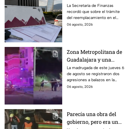
límite para obtener el
La Secretaría de Finanzas
recordó que sobre el trámite
100% de descuento
del reemplacamiento en el
Edomex, ¿hasta cuándo se
06 agosto, 2026
puede realizar y qué coches
tienen el 100% de descuento?
Zona Metropolitana de
Guadalajara y una
jornada de violencia:
La madrugada de este jueves 6
de agosto se registraron dos
Asesinan a balazos a
agresiones a balazos en la
dos hombres en
Zona Metropolitana de
06 agosto, 2026
Tlajomulco y El Salto
Guadalajara, uno en
Tlajomulco y otro en El Salto.
Parecía una obra del
gobierno, pero era un