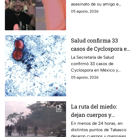
asesinato de su amigo e
asesinato del
influencer César Gastélum;
05 agosto, 2026
influencer César
mientras “La Beba” también se
Gastélum
enteró del fallecimiento en un
live de TikTok.
Salud confirma 33
casos de Cyclospora en
México: ¿en qué estado
La Secretaría de Salud
confirmó 33 casos de
se reportan los brotes
Cyclospora en México y
de diarrea explosiva?
mantiene investigaciones en
05 agosto, 2026
Guanajuato y Quintana Roo
para determinar el origen de
los contagios.
La ruta del miedo:
dejan cuerpos y
mensajes criminales
En menos de 24 horas, en
distintos puntos de Tabasco
en carreteras de
dejaron cuerpos y mensajes