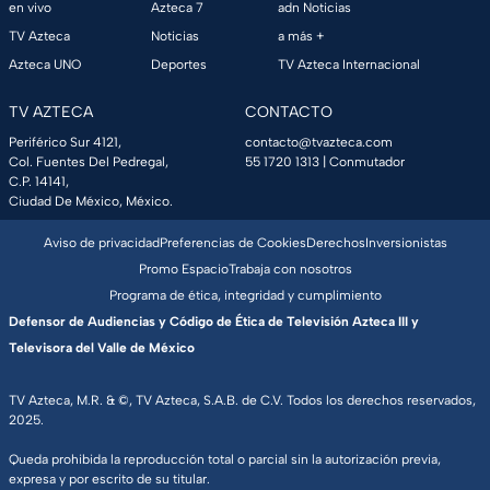
en vivo
Azteca 7
adn Noticias
TV Azteca
Noticias
a más +
Azteca UNO
Deportes
TV Azteca Internacional
TV AZTECA
CONTACTO
Periférico Sur 4121,
contacto@tvazteca.com
Col. Fuentes Del Pedregal,
55 1720 1313
| Conmutador
C.P. 14141,
Ciudad De México, México.
Aviso de privacidad
Preferencias de Cookies
Derechos
Inversionistas
Promo Espacio
Trabaja con nosotros
Programa de ética, integridad y cumplimiento
Defensor de Audiencias y Código de Ética de Televisión Azteca III y
Televisora del Valle de México
TV Azteca, M.R. & ©, TV Azteca, S.A.B. de C.V. Todos los derechos reservados,
2025.
Queda prohibida la reproducción total o parcial sin la autorización previa,
expresa y por escrito de su titular.