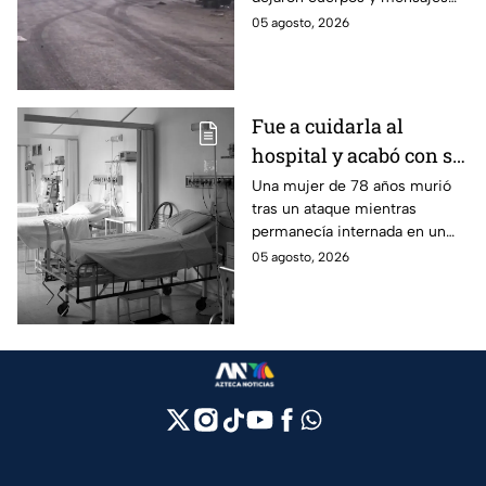
Tabasco en un solo día
criminales en varias carreteras
05 agosto, 2026
del estado aterrorizando a los
habitantes. El gobierno no
puede controlar la crisis de
violencia.
Fue a cuidarla al
hospital y acabó con su
vida: Hombre habría
Una mujer de 78 años murió
tras un ataque mientras
asfixiado a su suegra
permanecía internada en un
mientras estaba
hospital de Veracruz;
05 agosto, 2026
internada en Veracruz
investigan a su yerno por
presuntamente haberla
asfixiado.