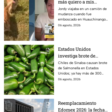
más quiero a mis
perritas": Asaltan a un
Jordy viajaba en un camión de
mudanza cuando fue
joven, vacían sus
emboscado en Huauchinango,
cuentas y le roban a sus
Puebla, Además de quitarle
06 agosto, 2026
mascotas en
sus pertenencias, los
Huauchinango, Puebla
criminales se llevaron a sus
perritas.
Estados Unidos
investiga brote de
Salmonella por chiles
Chiles de Sinaloa causan brote
de Salmonella en Estados
jalapeños de Sinaloa
Unidos; ya hay más de 300
enfermos en 27 estados.
06 agosto, 2026
Reemplacamiento
Edomex 2026: la fecha