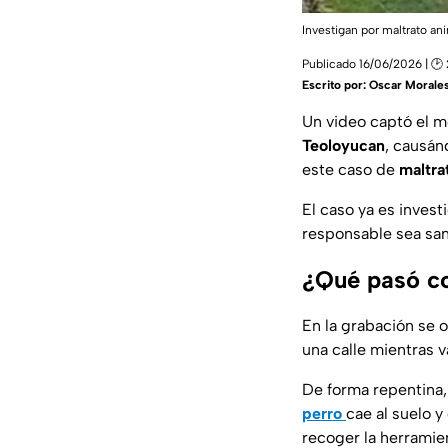
Investigan por maltrato a
Publicado 16/06/2026 | 🕑 
Escrito por:
Oscar Morale
Un video captó el 
Teoloyucan
, causán
este caso de
maltra
El caso ya es inves
responsable sea sa
¿Qué pasó co
En la grabación se 
una calle mientras 
De forma repentina
perro
cae al suelo 
recoger la herramien