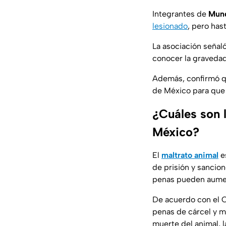
Integrantes de
Mund
lesionado
, pero has
La asociación señaló
conocer la gravedad
Además, confirmó qu
de México para que
¿Cuáles son 
México?
El
maltrato animal
es
de prisión y sancio
penas pueden aumen
De acuerdo con el C
penas de cárcel y m
muerte del animal, 