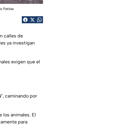
o Patitas
n calles de
des ya investigan
males exigen que el
"N", caminando por
 los animales. El
icamente para