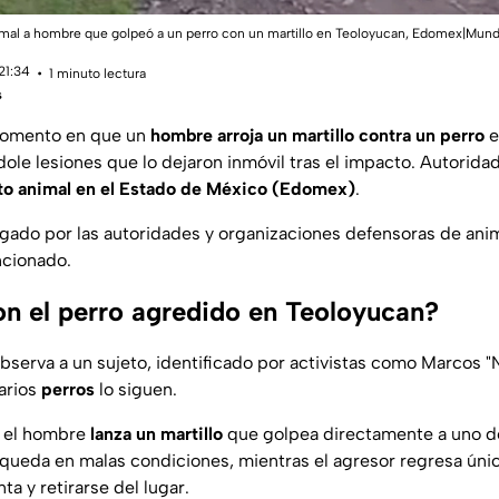
nimal a hombre que golpeó a un perro con un martillo en Teoloyucan, Edomex|Mund
21:34
1 minuto lectura
s
momento en que un
hombre arroja un martillo contra un perro
e
dole lesiones que lo dejaron inmóvil tras el impacto. Autorida
to animal en el Estado de México (Edomex)
.
tigado por las autoridades y organizaciones defensoras de ani
ncionado.
n el perro agredido en Teoloyucan?
observa a un sujeto, identificado por activistas como Marcos 
varios
perros
lo siguen.
, el hombre
lanza un martillo
que golpea directamente a uno de
y queda en malas condiciones, mientras el agresor regresa ún
ta y retirarse del lugar.