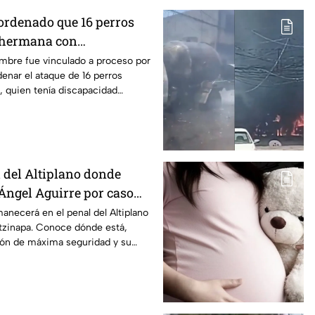
 ordenado que 16 perros
 hermana con
en Mexicali, BC
ombre fue vinculado a proceso por
enar el ataque de 16 perros
, quien tenía discapacidad
l del Altiplano donde
ngel Aguirre por caso
anecerá en el penal del Altiplano
otzinapa. Conoce dónde está,
ión de máxima seguridad y su