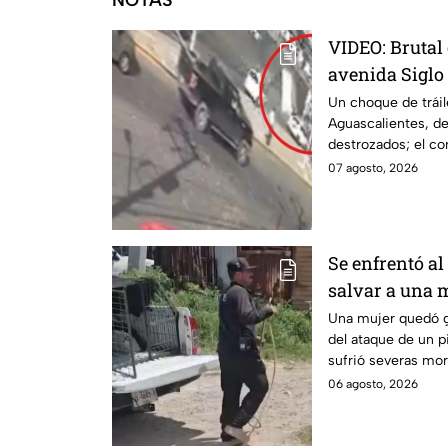
NOTAS
VIDEO: Brutal 
avenida Siglo
deja varios he
Un choque de tráil
Aguascalientes, de
destrozados; el co
carambola.
07 agosto, 2026
Se enfrentó al
salvar a una 
vida en Zapo
Una mujer quedó g
del ataque de un pi
sufrió severas mor
pierda un brazo.
06 agosto, 2026