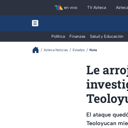
en vivo
TV Azteca
Aztec
Política
Finanzas
Salud y Educación
Azteca Noticias
Estados
Nota
Le arro
investi
Teoloy
El ataque quedó
Teoloyucan mien