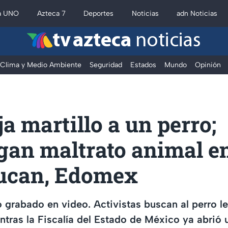
a UNO
Azteca 7
Deportes
Noticias
adn Noticias
tv azteca
noticias
Clima y Medio Ambiente
Seguridad
Estados
Mundo
Opinión
ja martillo a un perro;
gan maltrato animal e
ucan, Edomex
 grabado en video. Activistas buscan al perro l
tras la Fiscalía del Estado de México ya abrió 