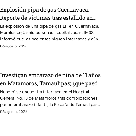
Explosión pipa de gas Cuernavaca:
Reporte de víctimas tras estallido en
Morelos
La explosión de una pipa de gas LP en Cuernavaca,
Morelos dejó seis personas hospitalizadas. IMSS
informó que las pacientes siguen internadas y aún
no hay parte médico.
06 agosto, 2026
Investigan embarazo de niña de 11 años
en Matamoros, Tamaulipas; ¿qué pasó
con Nohemí?
Nohemí se encuentra internada en el Hospital
General No. 13 de Matamoros tras complicaciones
por un embarazo infantil; la Fiscalía de Tamaulipas
ya investiga.
06 agosto, 2026