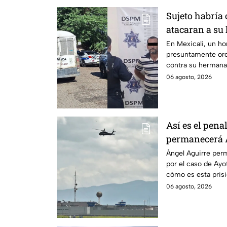
Sujeto habría
atacaran a su
discapacidad 
En Mexicali, un h
presuntamente ord
contra su hermana
auditiva.
06 agosto, 2026
Así es el pena
permanecerá Á
Ayotzinapa
Ángel Aguirre perm
por el caso de Ay
cómo es esta pris
historia.
06 agosto, 2026