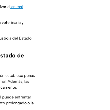
zar al
animal
 veterinaria y
usticia del Estado
Estado de
ción establece penas
mal. Además, las
icamente.
l puede enfrentar
nto prolongado o la