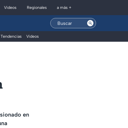
Regionales
Videos
a más +
Tendencias
Videos
n
esionado en
una