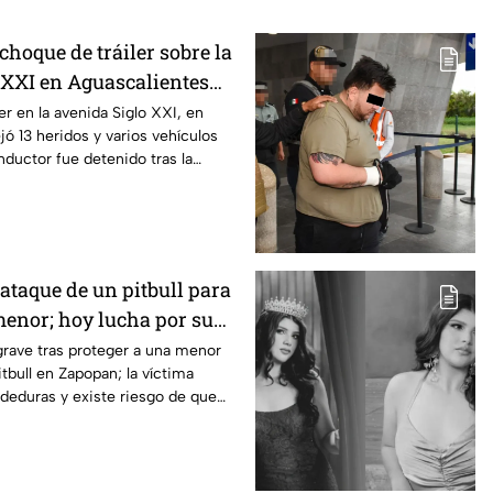
choque de tráiler sobre la
 XXI en Aguascalientes
ridos y destrozos
er en la avenida Siglo XXI, en
jó 13 heridos y varios vehículos
nductor fue detenido tras la
 ataque de un pitbull para
menor; hoy lucha por su
pan
rave tras proteger a una menor
tbull en Zapopan; la víctima
deduras y existe riesgo de que