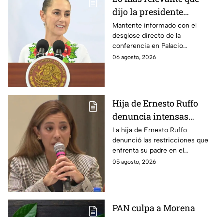
dijo la presidente
Claudia Sheinbaum
Mantente informado con el
desglose directo de la
hoy jueves 6 de agosto
conferencia en Palacio
en la mañanera
Nacional este jueves 6 de
06 agosto, 2026
agosto. Descubre las medidas
anunciadas por la presidente
en tiempo real.
Hija de Ernesto Ruffo
denuncia intensas
restricciones en el
La hija de Ernesto Ruffo
denunció las restricciones que
Altiplano; buscan que
enfrenta su padre en el
salga del penal
Altiplano y anunció que
05 agosto, 2026
buscarán un amparo para que
continúe su proceso en prisión
domiciliaria.
PAN culpa a Morena