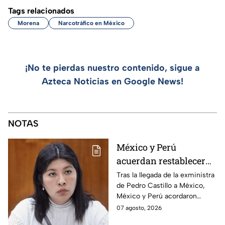
Tags relacionados
Morena
Narcotráfico en México
¡No te pierdas nuestro contenido, sigue a
Azteca Noticias en Google News!
NOTAS
México y Perú
acuerdan restablecer
relaciones
Tras la llegada de la exministra
de Pedro Castillo a México,
diplomáticas tras
México y Perú acordaron
llegada de Betssy
reanudar relaciones desde
07 agosto, 2026
Chávez al país
aquella ruptura en noviembre