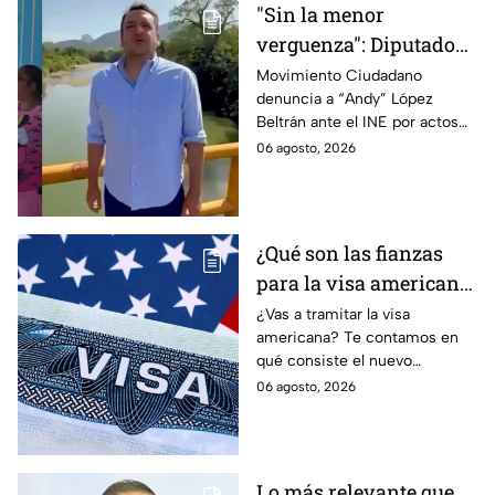
"Sin la menor
verguenza": Diputado
Juan Zavala denuncia
Movimiento Ciudadano
denuncia a “Andy” López
ante el INE a Andy
Beltrán ante el INE por actos
López Beltrán por
anticipados de campaña en
06 agosto, 2026
campaña anticipada en
Tabasco.
Tabasco
¿Qué son las fianzas
para la visa americana
y por qué causan tanta
¿Vas a tramitar la visa
americana? Te contamos en
controversia?
qué consiste el nuevo
programa de fianzas
06 agosto, 2026
reembolsables de hasta 15 mil
dólares y a qué países aplica.
Lo más relevante que