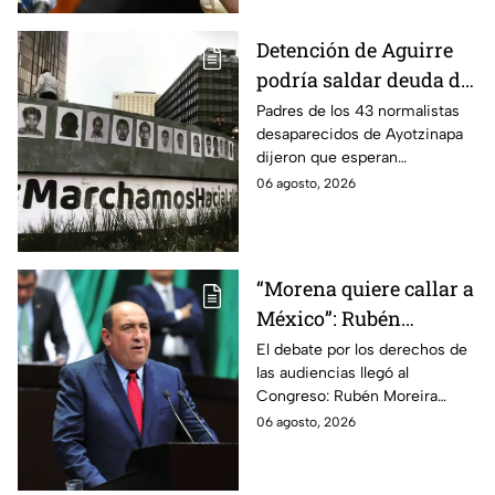
Detención de Aguirre
podría saldar deuda de
justicia: padres de los
Padres de los 43 normalistas
desaparecidos de Ayotzinapa
43 de Ayotzinapa
dijeron que esperan
información oficial sobre la
06 agosto, 2026
detención de Ángel Aguirre,
quien ya está en el penal del
Altiplano.
“Morena quiere callar a
México”: Rubén
Moreira pide frenar
El debate por los derechos de
las audiencias llegó al
discusión de
Congreso: Rubén Moreira
lineamientos de
reclama una consulta con
06 agosto, 2026
audiencias hasta
voces del sector de
escuchar a periodistas
comunicación.