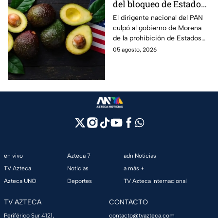
del bloqueo de Estados
Unidos al aguacate de
El dirigente nacional del PAN
culpó al gobierno de Morena
Michoacán
de la prohibición de Estados
Unidos para exportar aguacate
05 agosto, 2026
de Michoacán.
en vivo
Azteca 7
adn Noticias
TV Azteca
Noticias
a más +
Azteca UNO
Deportes
TV Azteca Internacional
TV AZTECA
CONTACTO
Periférico Sur 4121,
contacto@tvazteca.com