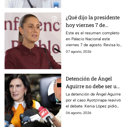
de 2025.
¿Qué dijo la presidente
hoy viernes 7 de
agosto? Resumen EN
Este es el resumen completo
en Palacio Nacional este
VIVO
viernes 7 de agosto. Revisa los
datos presentados y las
07 agosto, 2026
respuestas de la presidente al
momento.
Detención de Ángel
Aguirre no debe ser un
distractor, pide Kenia
La detención de Ángel Aguirre
por el caso Ayotzinapa reavivó
López; exige justicia
el debate. Kenia López pidió
por caso Ayotzinapa
que no sea un distractor
06 agosto, 2026
político, sino justicia para las
familias.