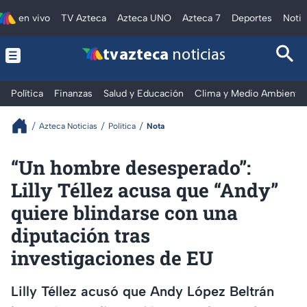
en vivo
TV Azteca
Azteca UNO
Azteca 7
Deportes
Notic
tv azteca
noticias
Política
Finanzas
Salud y Educación
Clima y Medio Ambiente
Azteca Noticias
Política
Nota
“Un hombre desesperado”:
Lilly Téllez acusa que “Andy”
quiere blindarse con una
diputación tras
investigaciones de EU
Lilly Téllez acusó que Andy López Beltrán