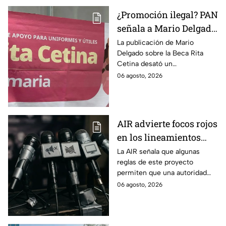
y expertos
¿Promoción ilegal? PAN
señala a Mario Delgado
por publicación sobre
La publicación de Mario
Delgado sobre la Beca Rita
la Beca Rita Cetina
Cetina desató un
enfrentamiento entre Morena
06 agosto, 2026
y el PAN, que acusa posible
promoción personalizada y
hasta peculado.
AIR advierte focos rojos
en los lineamientos
para proteger a las
La AIR señala que algunas
reglas de este proyecto
audiencias
permiten que una autoridad
gubernamental supervise,
06 agosto, 2026
revise y hasta castigue el
contenido que transmiten los
medios.