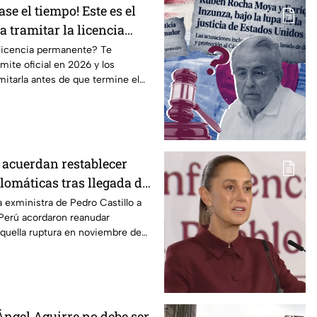
ase el tiempo! Este es el
a tramitar la licencia
en CDMX y Edomex
 licencia permanente? Te
mite oficial en 2026 y los
amitarla antes de que termine el
 acuerdan restablecer
lomáticas tras llegada de
 al país
la exministra de Pedro Castillo a
Perú acordaron reanudar
quella ruptura en noviembre de
Ángel Aguirre no debe ser