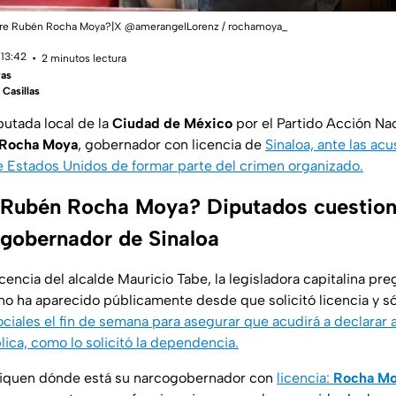
obre Rubén Rocha Moya?|X @amerangelLorenz / rochamoya_
 13:42
2 minutos lectura
ras
 Casillas
utada local de la
Ciudad de México
por el Partido Acción Nac
Rocha Moya
, gobernador con licencia de
Sinaloa, ante las ac
de Estados Unidos de formar parte del crimen organizado.
 Rubén Rocha Moya? Diputados cuestion
 gobernador de Sinaloa
encia del alcalde Mauricio Tabe, la legisladora capitalina pr
 no ha aparecido públicamente desde que solicitó licencia y só
ciales el fin de semana para asegurar que acudirá a declarar an
ica, como lo solicitó la dependencia.
liquen dónde está su narcogobernador con
licencia:
Rocha Mo