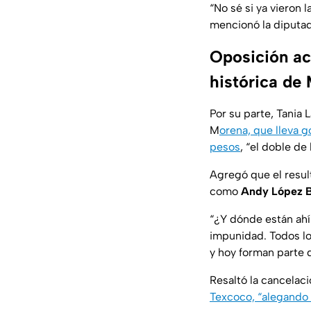
“No sé si ya vieron l
mencionó la diputad
Oposición ac
histórica de
Por su parte, Tania 
M
orena, que lleva g
pesos
, “el doble de
Agregó que el resul
como
Andy López B
“¿Y dónde están ahí
impunidad. Todos lo
y hoy forman parte 
Resaltó la cancelac
Texcoco, “alegando 