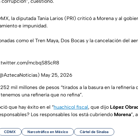
 corrupción”, cuestionó.
DMX
, la diputada Tania Larios (PRI) criticó a Morena y al gobie
damiento e impunidad.
onadas como el Tren Maya, Dos Bocas y la cancelación del ae
c.twitter.com/mcbqS8ScR8
(@AztecaNoticias)
May 25, 2026
252 mil millones de pesos “tirados a la basura en la refinería
tenemos una refinería que no refina”.
ió que hay éxito en el “
huachicol fiscal
, que dijo
López Obra
responsables? Los responsables los está cubriendo
Morena
”, 
CDMX
Narcotráfico en México
Cártel de Sinaloa