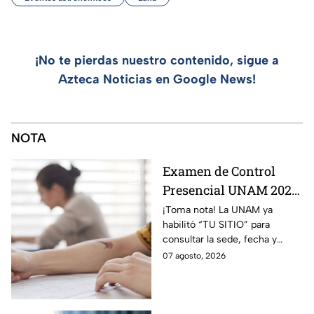
¡No te pierdas nuestro contenido, sigue a
Azteca Noticias en Google News!
NOTA
Examen de Control
Presencial UNAM 2026:
consulta aquí tu sede,
¡Toma nota! La UNAM ya
habilitó “TU SITIO” para
fecha y horario
consultar la sede, fecha y
horario del Examen Control
07 agosto, 2026
Presencial 2026. Revisa aquí
cómo conocer tu cita.