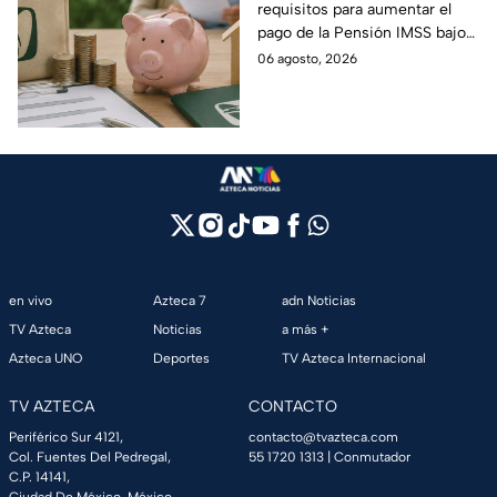
requisitos para aumentar el
incrementar el pago de
pago de la Pensión IMSS bajo
la Pensión IMSS bajo el
la Ley 73, ¿cuáles son?
06 agosto, 2026
régimen de la Ley 73
en vivo
Azteca 7
adn Noticias
TV Azteca
Noticias
a más +
Azteca UNO
Deportes
TV Azteca Internacional
TV AZTECA
CONTACTO
Periférico Sur 4121,
contacto@tvazteca.com
Col. Fuentes Del Pedregal,
55 1720 1313
| Conmutador
C.P. 14141,