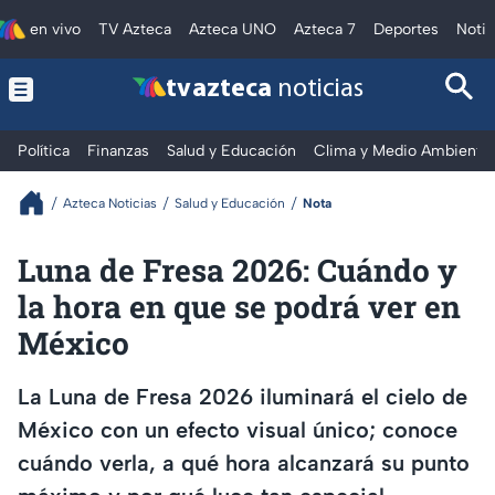
en vivo
TV Azteca
Azteca UNO
Azteca 7
Deportes
Notic
tv azteca
noticias
Política
Finanzas
Salud y Educación
Clima y Medio Ambiente
Azteca Noticias
Salud y Educación
Nota
Luna de Fresa 2026: Cuándo y
la hora en que se podrá ver en
México
La Luna de Fresa 2026 iluminará el cielo de
México con un efecto visual único; conoce
cuándo verla, a qué hora alcanzará su punto