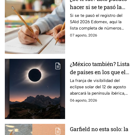
hacer si se te pasó la
fecha de preinscripción
Si se te pasó el registro del
SAId 2026 Edomex, aquí la
SAID Edomex 2026
lista completa de números
telefónicos y correos de
07 agosto, 2026
atención directa por nivel
escolar para solucionarlo.
¿México también? Lista
de países en los que el
12 de agosto se verá el
La franja de visibilidad del
eclipse solar del 12 de agosto
eclipse solar total y en
abarcará la península ibérica,
los que será parcial
por lo que solo podrá
06 agosto, 2026
observarse de manera total en
algunas ciudades.
Garfield no esta solo: la