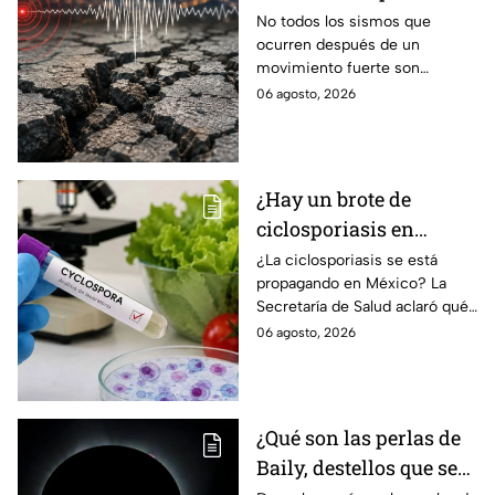
diferencias entre
No todos los sismos que
ocurren después de un
enjambre sísmico y
movimiento fuerte son
réplicas
réplicas. Científicos explican
06 agosto, 2026
qué es un enjambre sísmico y
qué significa.
¿Hay un brote de
ciclosporiasis en
México? Salud rompe
¿La ciclosporiasis se está
propagando en México? La
el silencio tras 33 casos
Secretaría de Salud aclaró qué
detectados
ocurre tras la detección de 33
06 agosto, 2026
casos y explicó por qué
descarta un brote.
¿Qué son las perlas de
Baily, destellos que se