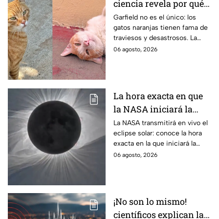
ciencia revela por qué
los gatos naranjas
Garfield no es el único: los
gatos naranjas tienen fama de
tienen tanta fama de
traviesos y desastrosos. La
hacer "desastres"
ciencia explica qué hay detrás
06 agosto, 2026
de su color y peculiar
reputación.
La hora exacta en que
la NASA iniciará la
transmisión en vivo
La NASA transmitirá en vivo el
eclipse solar: conoce la hora
del eclipse solar
exacta en la que iniciará la
cobertura para no perderte de
06 agosto, 2026
este fenómeno astronómico
único.
¡No son lo mismo!
científicos explican las