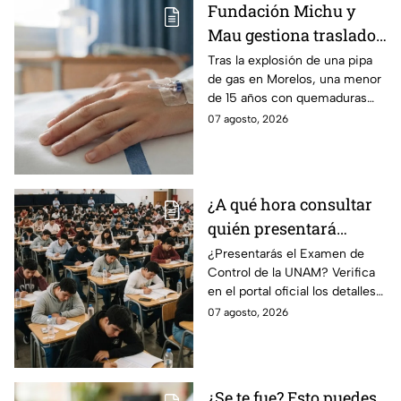
Fundación Michu y
Mau gestiona traslado
a Texas de adolescente
Tras la explosión de una pipa
de gas en Morelos, una menor
herida en explosión de
de 15 años con quemaduras
una pipa de gas en
graves será trasladada a
07 agosto, 2026
Morelos
Galveston, Texas, para recibir
atención urgente.
¿A qué hora consultar
quién presentará
examen de control?
¿Presentarás el Examen de
Control de la UNAM? Verifica
en el portal oficial los detalles
de tu cita y los puntajes
07 agosto, 2026
mínimos requeridos para esta
prueba.
¿Se te fue? Esto puedes