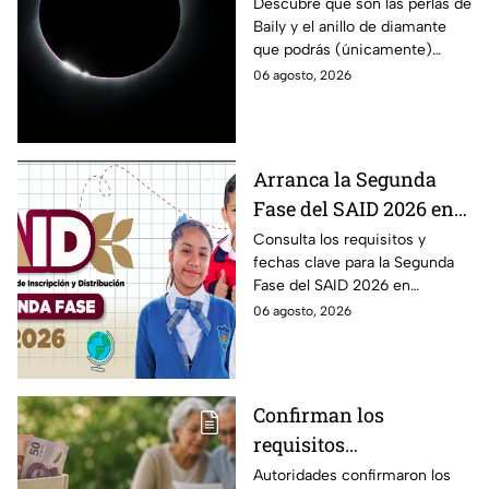
podrán ver
Descubre qué son las perlas de
Baily y el anillo de diamante
ÚNICAMENTE durante
que podrás (únicamente)
el eclipse solar 2026 del
observar durante el eclipse
06 agosto, 2026
12 de agosto?
solar 2026 este próximo 12 de
agosto.
Arranca la Segunda
Fase del SAID 2026 en
Edomex para grados
Consulta los requisitos y
fechas clave para la Segunda
intermedios: Fechas
Fase del SAID 2026 en
clave y requisitos para
Edomex y asegura el traslado
06 agosto, 2026
cambios de escuela
escolar de tus hijos para el
próximo ciclo escolar.
Confirman los
requisitos
indispensables para
Autoridades confirmaron los