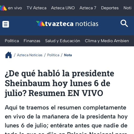
en vivo
TV Azteca
Azteca UNO
Azteca 7
Deportes
Notic
tv azteca
noticias
Política
Finanzas
Salud y Educación
Clima y Medio Ambiente
Azteca Noticias
Política
Nota
¿De qué habló la presidente
Sheinbaum hoy lunes 6 de
julio? Resumen EN VIVO
Aquí te traemos el resumen completamente
en vivo de la mañanera de la presidenta hoy
lunes 6 de julio; entérate antes que nadie de