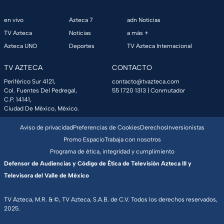
en vivo
Azteca 7
adn Noticias
TV Azteca
Noticias
a más +
Azteca UNO
Deportes
TV Azteca Internacional
TV AZTECA
CONTACTO
Periférico Sur 4121,
contacto@tvazteca.com
Col. Fuentes Del Pedregal,
55 1720 1313
| Conmutador
C.P. 14141,
Ciudad De México, México.
Aviso de privacidad
Preferencias de Cookies
Derechos
Inversionistas
Promo Espacio
Trabaja con nosotros
Programa de ética, integridad y cumplimiento
Defensor de Audiencias y Código de Ética de Televisión Azteca III y
Televisora del Valle de México
TV Azteca, M.R. & ©, TV Azteca, S.A.B. de C.V. Todos los derechos reservados,
2025.