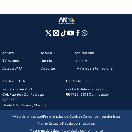
en vivo
Azteca 7
adn Noticias
TV Azteca
Noticias
a más +
Azteca UNO
Deportes
TV Azteca Internacional
TV AZTECA
CONTACTO
Periférico Sur 4121,
contacto@tvazteca.com
Col. Fuentes Del Pedregal,
55 1720 1313
| Conmutador
C.P. 14141,
Ciudad De México, México.
Aviso de privacidad
Preferencias de Cookies
Derechos
Inversionistas
Promo Espacio
Trabaja con nosotros
Programa de ética, integridad y cumplimiento