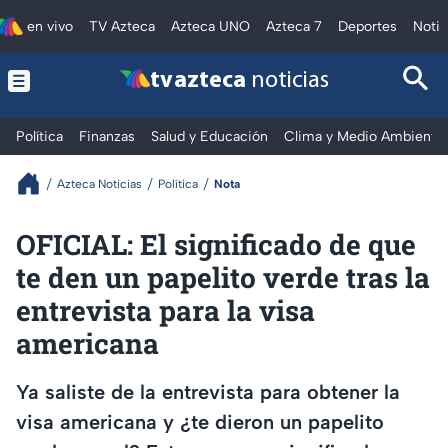
en vivo
TV Azteca
Azteca UNO
Azteca 7
Deportes
Notic
tv azteca
noticias
Política
Finanzas
Salud y Educación
Clima y Medio Ambiente
Azteca Noticias
Política
Nota
OFICIAL: El significado de que
te den un papelito verde tras la
entrevista para la visa
americana
Ya saliste de la entrevista para obtener la
visa americana y ¿te dieron un papelito