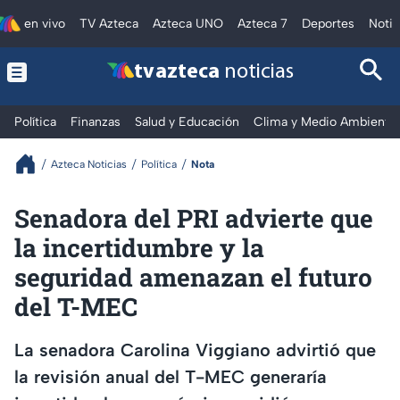
en vivo
TV Azteca
Azteca UNO
Azteca 7
Deportes
Notic
tv azteca
noticias
Política
Finanzas
Salud y Educación
Clima y Medio Ambiente
Azteca Noticias
Política
Nota
Senadora del PRI advierte que
la incertidumbre y la
seguridad amenazan el futuro
del T-MEC
La senadora Carolina Viggiano advirtió que
la revisión anual del T-MEC generaría