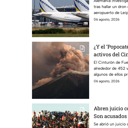
falla técnica
Alemania investiga
tras hallar un dron
aeropuerto de Leip
ucraniano.
06 agosto, 2026
¿Y el ‘Popocat
activos del C
El Cinturón de Fue
alrededor de 452 v
algunos de ellos p
volcánica.
06 agosto, 2026
Abren juicio c
Son acusados 
más de 70 mil
Se abrió un juicio