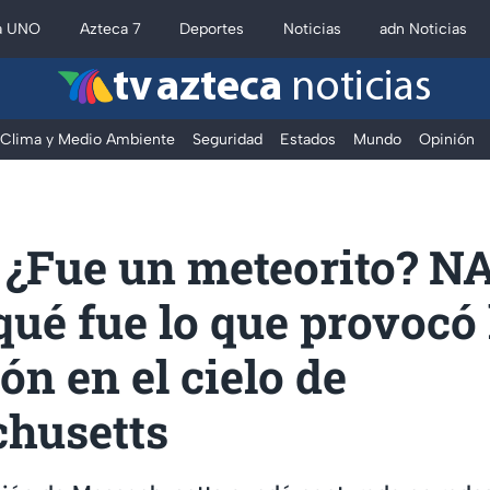
a UNO
Azteca 7
Deportes
Noticias
adn Noticias
tv azteca
noticias
Clima y Medio Ambiente
Seguridad
Estados
Mundo
Opinión
 ¿Fue un meteorito? N
qué fue lo que provocó 
ón en el cielo de
husetts