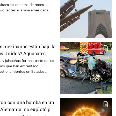
ntes
isará las cuentas de redes
icitantes a la visa americana.
s mexicanos están bajo la
tes,
peños encabezan la lista
 y jalapeños forman parte de los
os que han enfrentado
uestionamientos en Estados
s por qué.
ron con una bomba en un
 Alemania: no explotó por