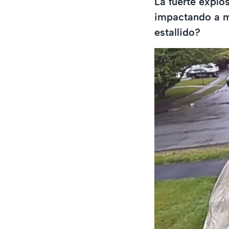
La fuerte explo
impactando a m
estallido?