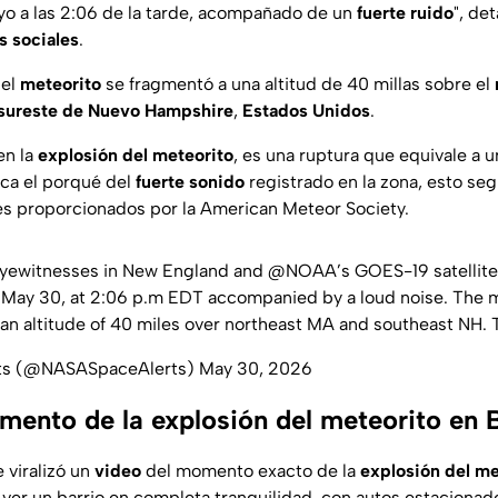
o a las 2:06 de la tarde, acompañado de un
fuerte ruido
", det
s sociales
.
el
meteorito
se fragmentó a una altitud de 40 millas sobre el
sureste de Nuevo Hampshire
,
Estados Unidos
.
en la
explosión del meteorito
, es una ruptura que equivale a 
ica el porqué del
fuerte sonido
registrado en la zona, esto seg
es proporcionados por la American Meteor Society.
Eyewitnesses in New England and
@NOAA
’s GOES-19 satellite
y, May 30, at 2:06 p.m EDT accompanied by a loud noise. The 
an altitude of 40 miles over northeast MA and southeast NH.
ts (@NASASpaceAlerts)
May 30, 2026
omento de la explosión del meteorito en 
 viralizó un
video
del momento exacto de la
explosión del me
ver un barrio en completa tranquilidad, con autos estacionad