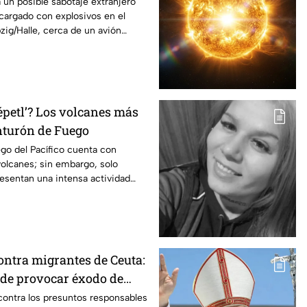
 un posible sabotaje extranjero
 cargado con explosivos en el
zig/Halle, cerca de un avión
épetl’? Los volcanes más
inturón de Fuego
go del Pacífico cuenta con
olcanes; sin embargo, solo
resentan una intensa actividad
ontra migrantes de Ceuta:
de provocar éxodo de
 personas
 contra los presuntos responsables