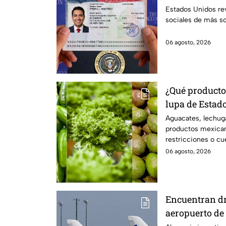
estos solicita
Estados Unidos rev
sociales de más sol
06 agosto, 2026
¿Qué producto
lupa de Estados Unidos? Aguaca
lechuga y jala
Aguacates, lechuga
productos mexican
restricciones o c
Unidos. Te decimo
06 agosto, 2026
Encuentran d
aeropuerto de