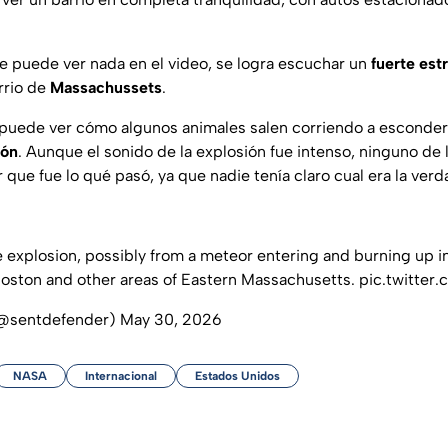
e puede ver nada en el video, se logra escuchar un
fuerte est
rrio de
Massachussets
.
 puede ver cómo algunos animales salen corriendo a esconders
ión
. Aunque el sonido de la explosión fue intenso, ninguno de l
 que fue lo qué pasó, ya que nadie tenía claro cual era la ver
e explosion, possibly from a meteor entering and burning up 
Boston and other areas of Eastern Massachusetts.
pic.twitte
@sentdefender)
May 30, 2026
NASA
Internacional
Estados Unidos