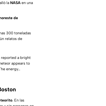
alló la
NASA
en una
noreste de
unas 300 toneladas
ún relatos de
 reported a bright
meteor appears to
 The energy…
Boston
teorito
. En las
os y sin personas en