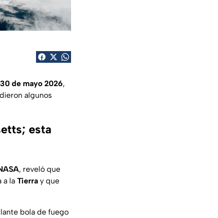
 30 de mayo 2026
,
ndieron algunos
tts; esta
NASA
, reveló que
 a la
Tierra
y que
llante bola de fuego