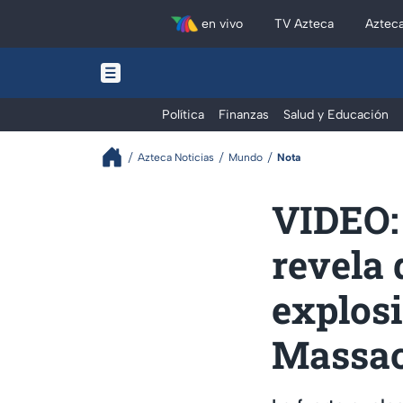
en vivo
TV Azteca
Aztec
Política
Finanzas
Salud y Educación
Azteca Noticias
Mundo
Nota
VIDEO:
revela 
explosi
Massac