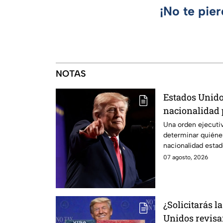
¡No te pie
NOTAS
Estados Unido
nacionalidad 
del CJNG
Una orden ejecutiv
determinar quiénes
nacionalidad esta
07 agosto, 2026
¿Solicitarás l
Unidos revisar