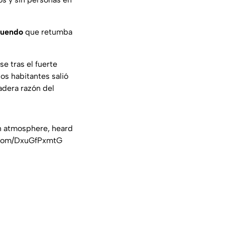
ruendo
que retumba
e tras el fuerte
os habitantes salió
dadera razón del
in atmosphere, heard
r.com/DxuGfPxmtG