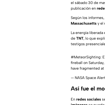
el sábado 30 de may
publicación en
rede
Según los informes, 
Massachusetts
y el
La energía liberada 
de
TNT
, lo que expl
testigos presencial
#MeteorSighting
: 
fireball on Saturda
have fragmented at 
— NASA Space Aler
Así fue el m
En
redes sociales
se
imágenes
se puede 