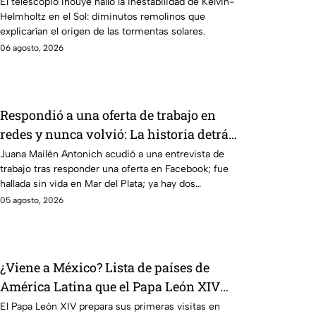
Hawái: explica las tormentas solares
El telescopio Inouye halló la inestabilidad de Kelvin-
Helmholtz en el Sol: diminutos remolinos que
que afectan a la Tierra
explicarían el origen de las tormentas solares.
06 agosto, 2026
Respondió a una oferta de trabajo en
redes y nunca volvió: La historia detrás
del feminicidio de Juana Mailén
Juana Mailén Antonich acudió a una entrevista de
trabajo tras responder una oferta en Facebook; fue
Antonich
hallada sin vida en Mar del Plata; ya hay dos
detenidos por feminicidio.
05 agosto, 2026
¿Viene a México? Lista de países de
América Latina que el Papa León XIV
visitará
El Papa León XIV prepara sus primeras visitas en