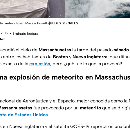
 de meteorito en Massachusetts|REDES SOCIALES
12:05
1 minuto lectura
tez
acudió el cielo de
Massachusetss
la tarde del pasado
sábado
o entre los habitantes de
Boston
y
Nueva Inglaterra
, que difu
 exacto de la
explosión
, pero ¿qué fue lo que la provocó?
a explosión de meteorito en Massachuse
acional de Aeronáutica y el Espacio, mejor conocida como la
 Massachussetss
fue provocado por un
meteorito
que se dirigía
ste de Estados Unidos
.
s en Nueva Inglaterra y el satélite GOES-19 reportaron una bri