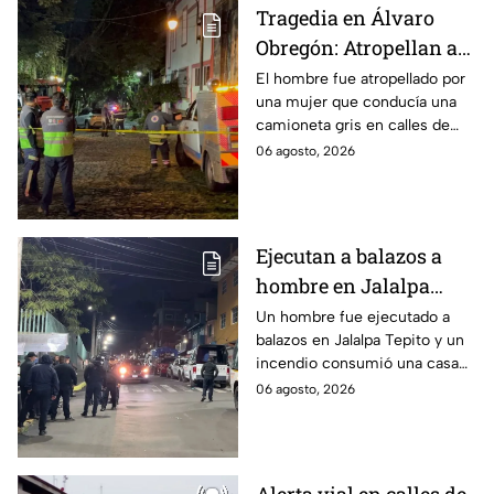
Tragedia en Álvaro
Obregón: Atropellan a
hombre en situación de
El hombre fue atropellado por
una mujer que conducía una
calle y queda prensado
camioneta gris en calles de
en San Ángel, CDMX
San Ángel; la responsable ya
06 agosto, 2026
fue detenida y llevada al
Ministerio Público.
Ejecutan a balazos a
hombre en Jalalpa
Tepito; hay un
Un hombre fue ejecutado a
balazos en Jalalpa Tepito y un
detenido, mientras
incendio consumió una casa
dormía
improvisada en pleno Centro
06 agosto, 2026
Histórico.