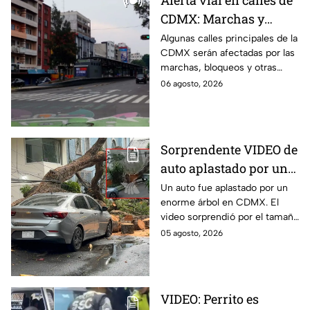
Alerta vial en calles de
CDMX: Marchas y
bloqueos afectan
Algunas calles principales de la
CDMX serán afectadas por las
circulación este jueves;
marchas, bloqueos y otras
rutas alternas
protestas de este jueves;
06 agosto, 2026
conoce las rutas alternas y
evita el tráfico.
Sorprendente VIDEO de
auto aplastado por un
árbol en CDMX: así fue
Un auto fue aplastado por un
enorme árbol en CDMX. El
el momento exacto
video sorprendió por el tamaño
del árbol que dejó destruido el
05 agosto, 2026
vehículo en la alcaldía Benito
Juárez.
VIDEO: Perrito es