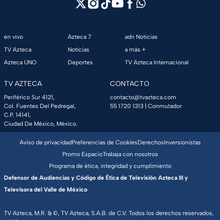
en vivo
Azteca 7
adn Noticias
TV Azteca
Noticias
a más +
Azteca UNO
Deportes
TV Azteca Internacional
TV AZTECA
CONTACTO
Periférico Sur 4121,
contacto@tvazteca.com
Col. Fuentes Del Pedregal,
55 1720 1313
| Conmutador
C.P. 14141,
Ciudad De México, México.
Aviso de privacidad
Preferencias de Cookies
Derechos
Inversionistas
Promo Espacio
Trabaja con nosotros
Programa de ética, integridad y cumplimiento
Defensor de Audiencias y Código de Ética de Televisión Azteca III y
Televisora del Valle de México
TV Azteca, M.R. & ©, TV Azteca, S.A.B. de C.V. Todos los derechos reservados,