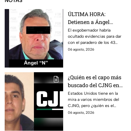
NOTAS
ÚLTIMA HORA:
Detienen a Ángel
Aguirre, exgobernador
El exgobernador habría
ocultado evidencias para dar
de Guerrero, por ocultar
con el paradero de los 43
evidencia para dar con
estudiantes desaparecidos de
06 agosto, 2026
los 43 normalistas de
Ayotzinapa.
Ayotzinapa
¿Quién es el capo más
buscado del CJNG en
Estados Unidos?
Estados Unidos tiene en la
mira a varios miembros del
CJNG, pero ¿quién es el
miembro más buscado por el
06 agosto, 2026
que ofrecen 25 millones de
dólares?