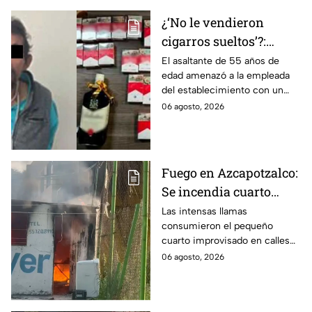
¿‘No le vendieron
cigarros sueltos’?:
Detienen a hombre tras
El asaltante de 55 años de
edad amenazó a la empleada
asaltar una tienda y
del establecimiento con un
llevarse más de 30
arma de fuego, llevándose
06 agosto, 2026
cajetillas en Iztapalapa
cigarros y botellas de alcohol.
Fuego en Azcapotzalco:
Se incendia cuarto
improvisado en la
Las intensas llamas
consumieron el pequeño
Industrial Vallejo;
cuarto improvisado en calles
rompen cadenas para
de Azcapotzalco; bomberos
06 agosto, 2026
combatir las llamas
tuvieron que romper cadenas
para controlar el incendio.