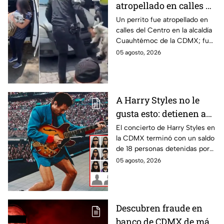
atropellado en calles de
la alcaldía
Un perrito fue atropellado en
calles del Centro en la alcaldía
Cuauhtémoc; policías
Cuauhtémoc de la CDMX; fue
lo rescatan y entregan
rescatado y resguardado por
05 agosto, 2026
a su dueña
policías de tránsito y
entregado a su dueña.
A Harry Styles no le
gusta esto: detienen a
18 tras concierto en
El concierto de Harry Styles en
la CDMX terminó con un saldo
CDMX
de 18 personas detenidas por
policías, quienes los esposaron
05 agosto, 2026
y presentaron ante las
autoridades.
Descubren fraude en
banco de CDMX de más