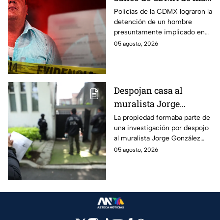
de 400 mil pesos con
Policías de la CDMX lograron la
detención de un hombre
un cheque falso
presuntamente implicado en
un intento de fraude para
05 agosto, 2026
conseguir el dinero con un
cheque falso.
Despojan casa al
muralista Jorge
González Camarena en
La propiedad formaba parte de
una investigación por despojo
la Del Valle y la
al muralista Jorge González
recupera| FOTOS
Camarena por un predio en la
05 agosto, 2026
colonia del Valle, alcaldía
Benito Juárez.