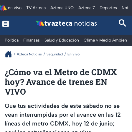
en vivo
TV Azteca
Azteca UNO
Azteca 7
Deportes
Notic
tv azteca
noticias
Política
Finanzas
Salud y Educación
Clima y Medio Ambiente
Azteca Noticias
Seguridad
En vivo
¿Cómo va el Metro de CDMX
hoy? Avance de trenes EN
VIVO
Que tus actividades de este sábado no se
vean interrumpidas por el avance en las 12
líneas del metro CDMX, hoy 12 de junio;