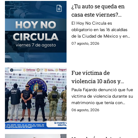
¿Tu auto se queda en
casa este viernes?
Revisa el Hoy No
El Hoy No Circula es
obligatorio en las 16 alcaldías
Circula de este 7 de
de la Ciudad de México y en
agosto
los municipios conurbados del
07 agosto, 2026
Estado de México.
Fue víctima de
violencia 10 años y
hasta ahora detienen al
Paula Fajardo denunció que fue
víctima de violencia durante su
presunto agresor: el
matrimonio que tenía con
caso de Paula Fajardo
Jorge Francisco “N”, quien fue
06 agosto, 2026
detenido por intento de
feminicidio.