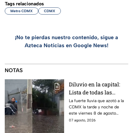
Tags relacionados
Metro CDMX
CDMX
¡No te pierdas nuestro contenido, sigue a
Azteca Noticias en Google News!
NOTAS
Diluvio en la capital:
Lista de todas las
inundaciones en CDMX
La fuerte lluvia que azotó a la
CDMX la tarde y noche de
HOY viernes 7 de
este viernes 8 de agosto
agosto
provocó inundaciones y otras
07 agosto, 2026
afectaciones.