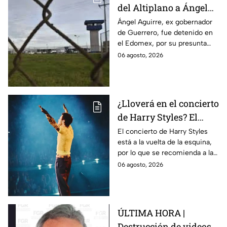
del Altiplano a Ángel
Aguirre, ex gobernador
Ángel Aguirre, ex gobernador
de Guerrero, fue detenido en
de Guerrero por caso
el Edomex, por su presunta
Ayotzinapa
participación en la
06 agosto, 2026
desaparición de los 43
normalistas de Ayotzinapa.
¿Lloverá en el concierto
de Harry Styles? El
pronóstico del clima
El concierto de Harry Styles
está a la vuelta de la esquina,
para este viernes en
por lo que se recomienda a las
CDMX
y los fanáticos revisar el clima
06 agosto, 2026
en CDMX antes de salir de
casa.
ÚLTIMA HORA |
Destrucción de videos