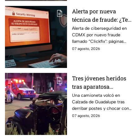
Alerta por nueva
técnica de fraude: ¿Te
piden copiar códigos
Alerta de ciberseguridad en
CDMX por nuevo fraude
extraños en la PC?
llamado “Clickfix": páginas
Cuidado, podrías ser
falsas que engañan para
07 agosto, 2026
víctima del peligroso
ejecutar comandos y robar
"Clickfix"
información de tu equipo.
Tres jóvenes heridos
tras aparatosa
volcadura en Tepeyac
Una camioneta volcó en
Calzada de Guadalupe tras
Insurgentes y operativo
derribar postes y chocar con
en la Juárez, mientras
un árbol, dejando a tres
07 agosto, 2026
dormía
jóvenes lesionados.