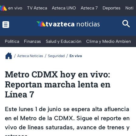
en vivo
TV Azteca
Azteca UNO
Azteca 7
Deportes
Notic
tv azteca
noticias
Política
Finanzas
Salud y Educación
Clima y Medio Ambiente
Azteca Noticias
Seguridad
En vivo
Metro CDMX hoy en vivo:
Reportan marcha lenta en
Línea 7
Este lunes 1 de junio se espera alta afluencia
en el Metro de la CDMX. Sigue el reporte en
vivo de líneas saturadas, avance de trenes y