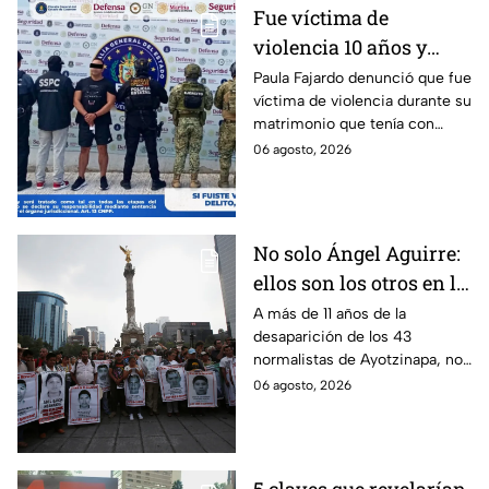
Fue víctima de
violencia 10 años y
hasta ahora detienen al
Paula Fajardo denunció que fue
víctima de violencia durante su
presunto agresor: el
matrimonio que tenía con
caso de Paula Fajardo
Jorge Francisco “N”, quien fue
06 agosto, 2026
detenido por intento de
feminicidio.
No solo Ángel Aguirre:
ellos son los otros en la
lupa por el caso
A más de 11 años de la
desaparición de los 43
Ayotzinapa
normalistas de Ayotzinapa, no
se ha conocido el paradero de
06 agosto, 2026
los estudiantes a pesar de las
detenciones por el caso.