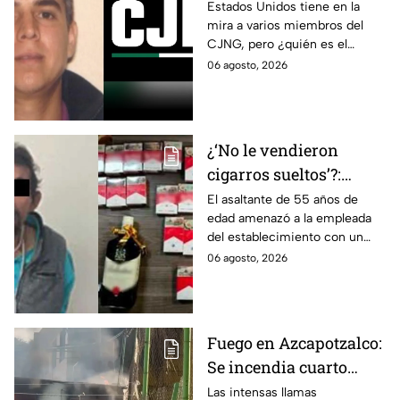
Estados Unidos?
Estados Unidos tiene en la
mira a varios miembros del
CJNG, pero ¿quién es el
miembro más buscado por el
06 agosto, 2026
que ofrecen 25 millones de
dólares?
¿‘No le vendieron
cigarros sueltos’?:
Detienen a hombre tras
El asaltante de 55 años de
edad amenazó a la empleada
asaltar una tienda y
del establecimiento con un
llevarse más de 30
arma de fuego, llevándose
06 agosto, 2026
cajetillas en Iztapalapa
cigarros y botellas de alcohol.
Fuego en Azcapotzalco:
Se incendia cuarto
improvisado en la
Las intensas llamas