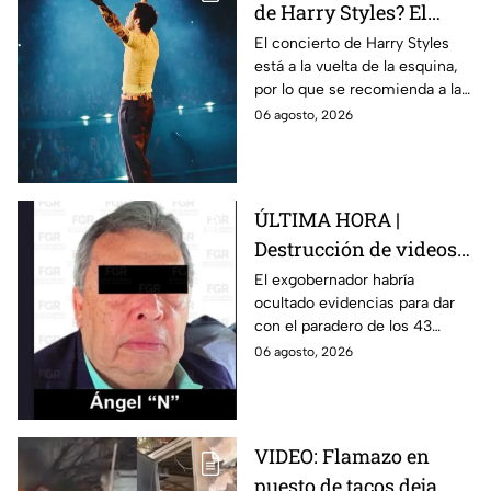
de Harry Styles? El
pronóstico del clima
El concierto de Harry Styles
está a la vuelta de la esquina,
para este viernes en
por lo que se recomienda a las
CDMX
y los fanáticos revisar el clima
06 agosto, 2026
en CDMX antes de salir de
casa.
ÚLTIMA HORA |
Destrucción de videos
clave y amenazas a
El exgobernador habría
ocultado evidencias para dar
testigos por parte de
con el paradero de los 43
exgobernador Ángel
estudiantes desaparecidos de
06 agosto, 2026
Aguirre: FGR
Ayotzinapa.
VIDEO: Flamazo en
puesto de tacos deja