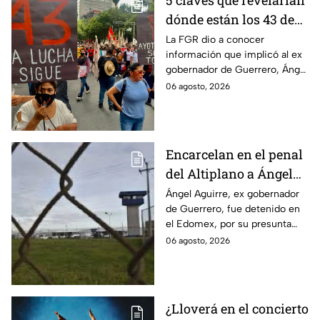
5 claves que revelarían
dónde están los 43 de
Ayotzinapa tras
La FGR dio a conocer
información que implicó al ex
captura de Ángel
gobernador de Guerrero, Ángel
Aguirre, ex gobernador
Aguirre, quien fue detenido
06 agosto, 2026
de Guerrero
por su presunta relación con el
caso Ayotzinapa.
Encarcelan en el penal
del Altiplano a Ángel
Aguirre, ex gobernador
Ángel Aguirre, ex gobernador
de Guerrero, fue detenido en
de Guerrero por caso
el Edomex, por su presunta
Ayotzinapa
participación en la
06 agosto, 2026
desaparición de los 43
normalistas de Ayotzinapa.
¿Lloverá en el concierto