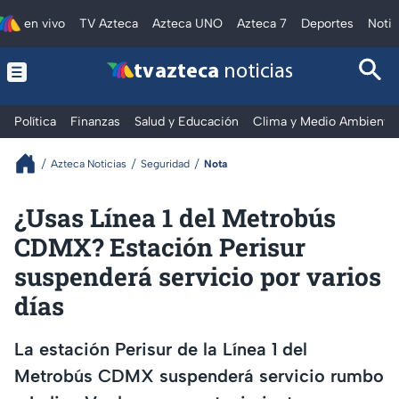
en vivo
TV Azteca
Azteca UNO
Azteca 7
Deportes
Notic
tv azteca
noticias
Política
Finanzas
Salud y Educación
Clima y Medio Ambiente
Azteca Noticias
Seguridad
Nota
¿Usas Línea 1 del Metrobús
CDMX? Estación Perisur
suspenderá servicio por varios
días
La estación Perisur de la Línea 1 del
Metrobús CDMX suspenderá servicio rumbo