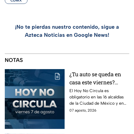
CDMX
¡No te pierdas nuestro contenido, sigue a
Azteca Noticias en Google News!
NOTAS
¿Tu auto se queda en
casa este viernes?
Revisa el Hoy No
El Hoy No Circula es
obligatorio en las 16 alcaldías
Circula de este 7 de
de la Ciudad de México y en
agosto
los municipios conurbados del
07 agosto, 2026
Estado de México.