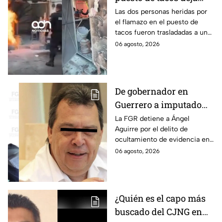
dos heridos en CDMX
Las dos personas heridas por
el flamazo en el puesto de
tacos fueron trasladadas a un
hospital para recibir atención
06 agosto, 2026
especializada; su vida no corre
peligro.
De gobernador en
Guerrero a imputado
por la "Verdad
La FGR detiene a Ángel
Aguirre por el delito de
Histórica"; Así fue como
ocultamiento de evidencia en
Ángel Aguirre obstruyó
el caso Ayotzinapa. Esta es la
06 agosto, 2026
la justicia en caso
línea del tiempo del caso que
Ayotzinapa
ocurrió bajo su gestión en el
estado.
¿Quién es el capo más
buscado del CJNG en