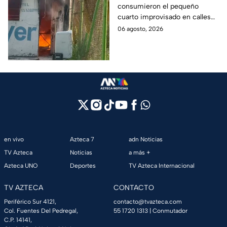
consumieron el pequeño
Industrial Vallejo;
cuarto improvisado en calles
rompen cadenas para
de Azcapotzalco; bomberos
06 agosto, 2026
combatir las llamas
tuvieron que romper cadenas
para controlar el incendio.
en vivo
Azteca 7
adn Noticias
TV Azteca
Noticias
a más +
Azteca UNO
Deportes
TV Azteca Internacional
TV AZTECA
CONTACTO
Periférico Sur 4121,
contacto@tvazteca.com
Col. Fuentes Del Pedregal,
55 1720 1313
| Conmutador
C.P. 14141,