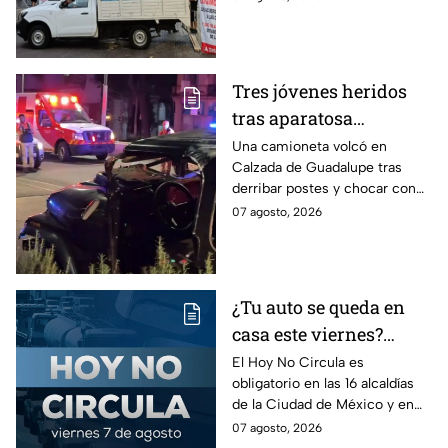
Coyoacán
tomarán las principales
vialidades de la capital.
Tres jóvenes heridos
tras aparatosa
volcadura en Tepeyac
Una camioneta volcó en
Calzada de Guadalupe tras
Insurgentes y operativo
derribar postes y chocar con
en la Juárez, mientras
un árbol, dejando a tres
07 agosto, 2026
dormía
jóvenes lesionados.
¿Tu auto se queda en
casa este viernes?
Revisa el Hoy No
El Hoy No Circula es
obligatorio en las 16 alcaldías
Circula de este 7 de
de la Ciudad de México y en
agosto
los municipios conurbados del
07 agosto, 2026
Estado de México.