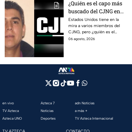
¿Quién es el capo más
buscado del CJNG en
Estados Unidos?
Estados Unidos tiene en la
mira a varios miembros del
CJNG, pero ¿quién es el
miembro más buscado por el
06 agosto, 2026
que ofrecen 25 millones de
dólares?
en vivo
Azteca 7
adn Noticias
TV Azteca
Noticias
a más +
Azteca UNO
Deportes
TV Azteca Internacional
TV AZTECA
CONTACTO