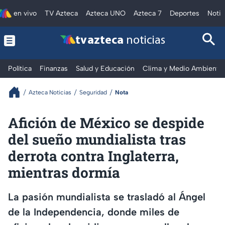
en vivo
TV Azteca
Azteca UNO
Azteca 7
Deportes
Notic
tv azteca
noticias
Política
Finanzas
Salud y Educación
Clima y Medio Ambiente
Azteca Noticias
Seguridad
Nota
Afición de México se despide
del sueño mundialista tras
derrota contra Inglaterra,
mientras dormía
La pasión mundialista se trasladó al Ángel
de la Independencia, donde miles de