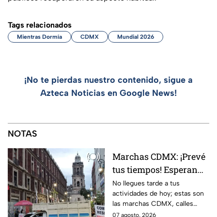
Tags relacionados
Mientras Dormía
CDMX
Mundial 2026
¡No te pierdas nuestro contenido, sigue a
Azteca Noticias en Google News!
NOTAS
Marchas CDMX: ¡Prevé
tus tiempos! Esperan
presencia de
No llegues tarde a tus
actividades de hoy; estas son
manifestantes en
las marchas CDMX, calles
Avenida México
cerradas y bloqueos que
07 agosto, 2026