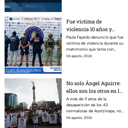
Fue víctima de
violencia 10 años y
hasta ahora detienen al
Paula Fajardo denunció que fue
víctima de violencia durante su
presunto agresor: el
matrimonio que tenía con
caso de Paula Fajardo
Jorge Francisco “N”, quien fue
06 agosto, 2026
detenido por intento de
feminicidio.
No solo Ángel Aguirre:
ellos son los otros en la
lupa por el caso
A más de 11 años de la
desaparición de los 43
Ayotzinapa
normalistas de Ayotzinapa, no
se ha conocido el paradero de
06 agosto, 2026
los estudiantes a pesar de las