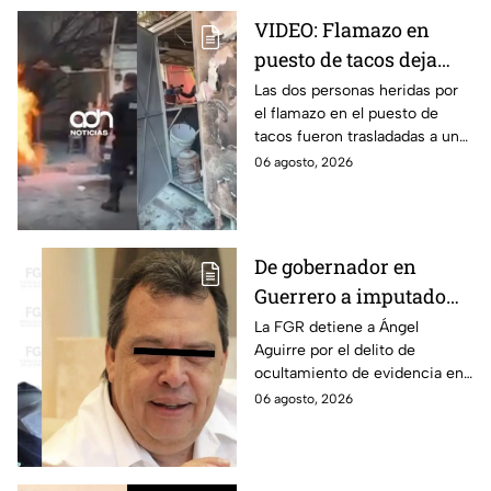
VIDEO: Flamazo en
puesto de tacos deja
dos heridos en CDMX
Las dos personas heridas por
el flamazo en el puesto de
tacos fueron trasladadas a un
hospital para recibir atención
06 agosto, 2026
especializada; su vida no corre
peligro.
De gobernador en
Guerrero a imputado
por la "Verdad
La FGR detiene a Ángel
Aguirre por el delito de
Histórica"; Así fue como
ocultamiento de evidencia en
Ángel Aguirre obstruyó
el caso Ayotzinapa. Esta es la
06 agosto, 2026
la justicia en caso
línea del tiempo del caso que
Ayotzinapa
ocurrió bajo su gestión en el
estado.