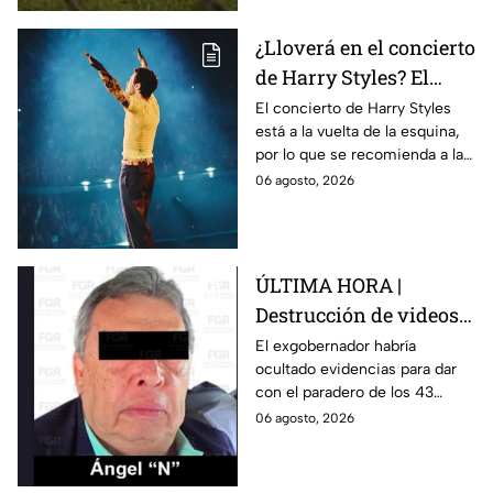
¿Lloverá en el concierto
de Harry Styles? El
pronóstico del clima
El concierto de Harry Styles
está a la vuelta de la esquina,
para este viernes en
por lo que se recomienda a las
CDMX
y los fanáticos revisar el clima
06 agosto, 2026
en CDMX antes de salir de
casa.
ÚLTIMA HORA |
Destrucción de videos
clave y amenazas a
El exgobernador habría
ocultado evidencias para dar
testigos por parte de
con el paradero de los 43
exgobernador Ángel
estudiantes desaparecidos de
06 agosto, 2026
Aguirre: FGR
Ayotzinapa.