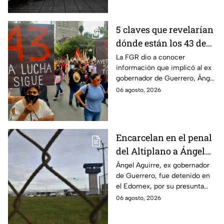
detenciones por el caso.
5 claves que revelarían
dónde están los 43 de
Ayotzinapa tras
La FGR dio a conocer
información que implicó al ex
captura de Ángel
gobernador de Guerrero, Ángel
Aguirre, ex gobernador
Aguirre, quien fue detenido
06 agosto, 2026
de Guerrero
por su presunta relación con el
caso Ayotzinapa.
Encarcelan en el penal
del Altiplano a Ángel
Aguirre, ex gobernador
Ángel Aguirre, ex gobernador
de Guerrero, fue detenido en
de Guerrero por caso
el Edomex, por su presunta
Ayotzinapa
participación en la
06 agosto, 2026
desaparición de los 43
normalistas de Ayotzinapa.