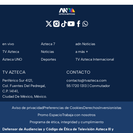
en vivo
Azteca 7
adn Noticias
TV Azteca
Noticias
a más +
Azteca UNO
Deportes
TV Azteca Internacional
TV AZTECA
CONTACTO
Periférico Sur 4121,
contacto@tvazteca.com
Col. Fuentes Del Pedregal,
55 1720 1313
| Conmutador
C.P. 14141,
Ciudad De México, México.
Aviso de privacidad
Preferencias de Cookies
Derechos
Inversionistas
Promo Espacio
Trabaja con nosotros
Programa de ética, integridad y cumplimiento
Defensor de Audiencias y Código de Ética de Televisión Azteca III y