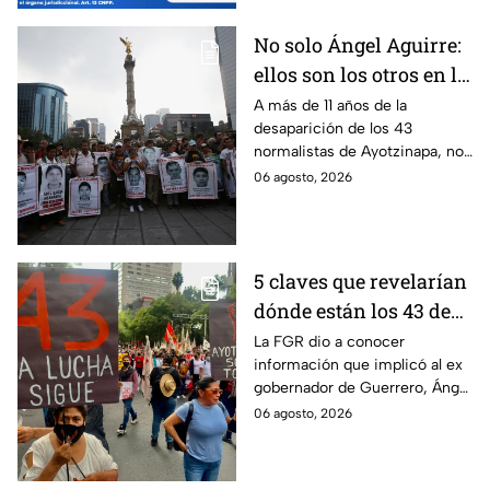
No solo Ángel Aguirre:
ellos son los otros en la
lupa por el caso
A más de 11 años de la
desaparición de los 43
Ayotzinapa
normalistas de Ayotzinapa, no
se ha conocido el paradero de
06 agosto, 2026
los estudiantes a pesar de las
detenciones por el caso.
5 claves que revelarían
dónde están los 43 de
Ayotzinapa tras
La FGR dio a conocer
información que implicó al ex
captura de Ángel
gobernador de Guerrero, Ángel
Aguirre, ex gobernador
Aguirre, quien fue detenido
06 agosto, 2026
de Guerrero
por su presunta relación con el
caso Ayotzinapa.