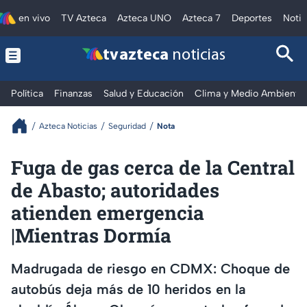
en vivo
TV Azteca
Azteca UNO
Azteca 7
Deportes
Notic
tv azteca
noticias
Política
Finanzas
Salud y Educación
Clima y Medio Ambiente
Azteca Noticias
Seguridad
Nota
Fuga de gas cerca de la Central
de Abasto; autoridades
atienden emergencia
|Mientras Dormía
Madrugada de riesgo en CDMX: Choque de
autobús deja más de 10 heridos en la