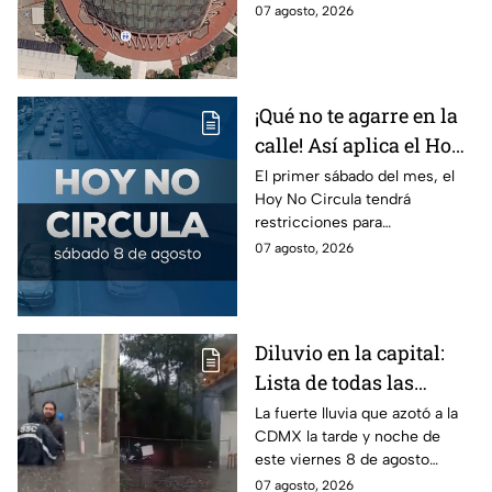
Consulta cómo llegar en
07 agosto, 2026
Metrobús
Metro, camión y Metrobús y
planea tu traslado con
anticipación.
¡Qué no te agarre en la
calle! Así aplica el Hoy
No Circula el primer
El primer sábado del mes, el
Hoy No Circula tendrá
sábado del mes
restricciones para
determinados vehículos en la
07 agosto, 2026
CDMX y en el Edomex. Revisa
si puedes tomar las llaves y
arrancar.
Diluvio en la capital:
Lista de todas las
inundaciones en CDMX
La fuerte lluvia que azotó a la
CDMX la tarde y noche de
HOY viernes 7 de
este viernes 8 de agosto
agosto
provocó inundaciones y otras
07 agosto, 2026