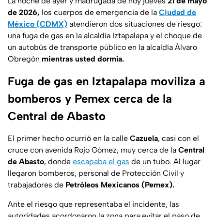
La noche de ayer y madrugada de hoy jueves
21 de mayo
de 2026,
los cuerpos de emergencia de la
Ciudad de
México (CDMX)
atendieron dos situaciones de riesgo:
una fuga de gas en la alcaldía Iztapalapa y el choque de
un autobús de transporte público en la alcaldía Álvaro
Obregón
mientras usted dormía.
Fuga de gas en Iztapalapa moviliza a
bomberos y Pemex cerca de la
Central de Abasto
El primer hecho ocurrió en la calle
Cazuela
, casi con el
cruce con avenida Rojo Gómez, muy cerca de la
Central
de Abasto
, donde
escapaba el gas
de un tubo. Al lugar
llegaron bomberos, personal de Protección Civil y
trabajadores de
Petróleos Mexicanos (Pemex).
Ante el riesgo que representaba el incidente, las
autoridades acordonaron la zona para evitar el paso de