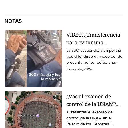
NOTAS
VIDEO: ¿Transferencia
para evitar una
sanción? SSC suspende
La SSC suspendió a un policía
tras difundirse un video donde
a policía y abre
presuntamente recibe una
investigación
transferencia para evitar una
07 agosto, 2026
sanción; Asuntos Internos ya
investiga.
¿Vas al examen de
control de la UNAM?
Así puedes llegar al
¿Presentas el examen de
control de la UNAM en el
Palacio de los Deportes
Palacio de los Deportes?
en Metro, camión y