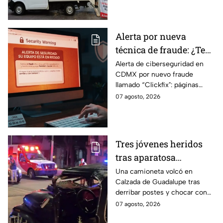
vialidades de la capital.
Alerta por nueva
técnica de fraude: ¿Te
piden copiar códigos
Alerta de ciberseguridad en
CDMX por nuevo fraude
extraños en la PC?
llamado “Clickfix": páginas
Cuidado, podrías ser
falsas que engañan para
07 agosto, 2026
víctima del peligroso
ejecutar comandos y robar
"Clickfix"
información de tu equipo.
Tres jóvenes heridos
tras aparatosa
volcadura en Tepeyac
Una camioneta volcó en
Calzada de Guadalupe tras
Insurgentes y operativo
derribar postes y chocar con
en la Juárez, mientras
un árbol, dejando a tres
07 agosto, 2026
dormía
jóvenes lesionados.