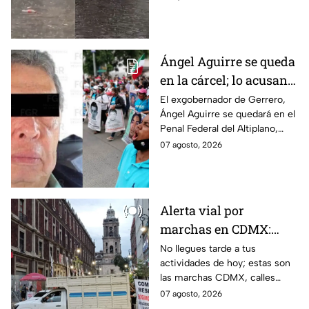
afectaciones.
Ángel Aguirre se queda
en la cárcel; lo acusan
de destruir
El exgobernador de Gerrero,
Ángel Aguirre se quedará en el
información del caso
Penal Federal del Altiplano,
Ayotzinapa
luego de que fue detenido ayer
07 agosto, 2026
en el Estado de México por el
caso Ayotzinapa.
Alerta vial por
marchas en CDMX:
Manifestantes retiran
No llegues tarde a tus
actividades de hoy; estas son
bloqueo en Canela y Eje
las marchas CDMX, calles
3 Sur, colonia Granjas
cerradas y bloqueos que
07 agosto, 2026
México
tomarán las principales