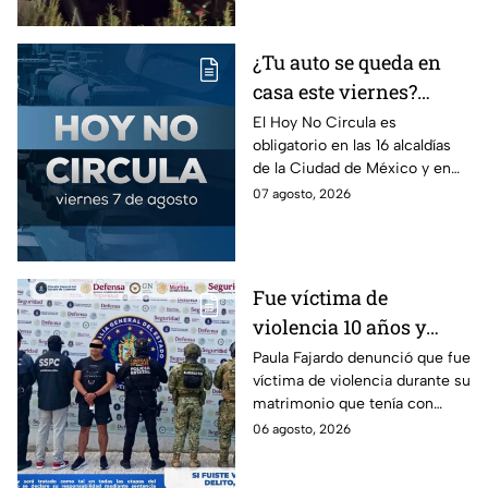
¿Tu auto se queda en
casa este viernes?
Revisa el Hoy No
El Hoy No Circula es
obligatorio en las 16 alcaldías
Circula de este 7 de
de la Ciudad de México y en
agosto
los municipios conurbados del
07 agosto, 2026
Estado de México.
Fue víctima de
violencia 10 años y
hasta ahora detienen al
Paula Fajardo denunció que fue
víctima de violencia durante su
presunto agresor: el
matrimonio que tenía con
caso de Paula Fajardo
Jorge Francisco “N”, quien fue
06 agosto, 2026
detenido por intento de
feminicidio.