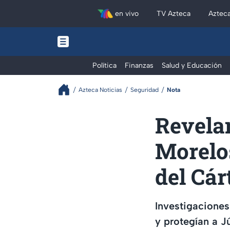
en vivo
TV Azteca
Aztec
Política
Finanzas
Salud y Educación
Azteca Noticias
Seguridad
Nota
Revelan
Morelos
del Cár
Investigaciones
y protegían a Jú