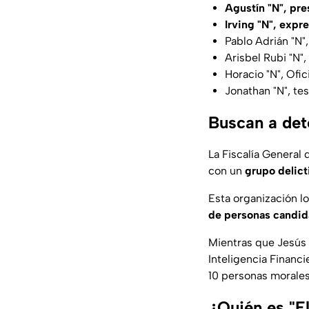
Agustín "N", pre
Irving "N", expr
Pablo Adrián "N"
Arisbel Rubi "N",
Horacio "N", Ofi
Jonathan "N", te
Buscan a det
La Fiscalía General
con un
grupo delict
Esta organización l
de personas candid
Mientras que Jesús 
Inteligencia Financi
10 personas morales
¿Quién es "El