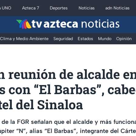
a UNO
Azteca 7
Deportes
Noticias
adn Noticias
tv azteca
noticias
Clima y Medio Ambiente
Seguridad
Estados
Mundo
Opinión
 reunión de alcalde e
 con “El Barbas”, cabe
tel del Sinaloa
 de la FGR señalan que el alcalde y más funciona
piter “N”, alias “El Barbas”, integrante del Cárte