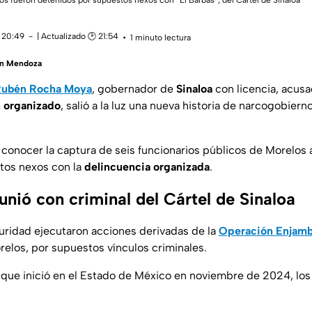
os fueron detenidos por supuestos nexos con “El Barbas”, del Cártel de Sinaloa
 20:49
| Actualizado 🕑 21:54
1 minuto lectura
én Mendoza
ubén Rocha Moya
, gobernador de
Sinaloa
con licencia, acus
 organizado
, salió a la luz una nueva historia de narcogobiern
 conocer la captura de seis funcionarios públicos de Morelos 
tos nexos con la
delincuencia organizada
.
unió con criminal del Cártel de Sinaloa
ridad ejecutaron acciones derivadas de la
Operación Enjam
relos, por supuestos vínculos criminales.
 que inició en el Estado de México en noviembre de 2024, los