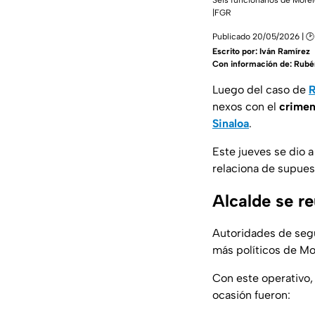
Seis funcionarios de Morel
|FGR
Publicado 20/05/2026 | 🕑
Escrito por:
Iván Ramírez
Con información de: Rub
Luego del caso de
R
nexos con el
crimen
Sinaloa
.
Este jueves se dio a
relaciona de supues
Alcalde se re
Autoridades de segu
más políticos de Mo
Con este operativo,
ocasión fueron: