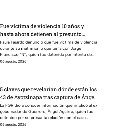
Fue víctima de violencia 10 años y
hasta ahora detienen al presunto
agresor: el caso de Paula Fajardo
Paula Fajardo denunció que fue víctima de violencia
durante su matrimonio que tenía con Jorge
Francisco “N”, quien fue detenido por intento de
feminicidio.
06 agosto, 2026
5 claves que revelarían dónde están los
43 de Ayotzinapa tras captura de Ángel
Aguirre, ex gobernador de Guerrero
La FGR dio a conocer información que implicó al ex
gobernador de Guerrero, Ángel Aguirre, quien fue
detenido por su presunta relación con el caso
Ayotzinapa.
06 agosto, 2026