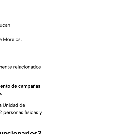
hucan
e Morelos.
emente relacionados
iento de campañas
.
la Unidad de
2 personas físicas y
funcionarios?