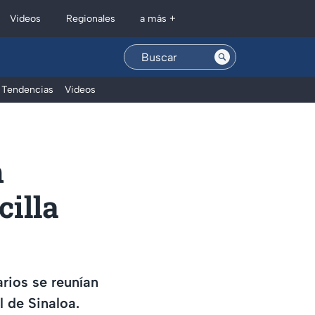
Regionales
Videos
a más +
Tendencias
Videos
n
cilla
rios se reunían
l de Sinaloa.