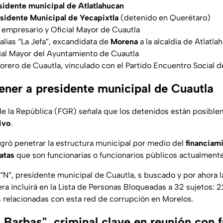
sidente municipal de Atlatlahucan
esidente Municipal de Yecapixtla
(detenido en Querétaro)
, empresario y Oficial Mayor de Cuautla
 alias “La Jefa”, excandidata de
Morena
a la alcaldía de Atlatla
cial Mayor del Ayuntamiento de Cuautla
sorero de Cuautla, vinculado con el Partido Encuentro Social d
ener a presidente municipal de Cuautla
 de la República (FGR) señala que los detenidos están posibl
ivo
.
ogró penetrar la estructura municipal por medio del
financiam
atas
que son funcionarias o funcionarios públicos actualmente
“N”, presidente municipal de Cuautla, s buscado y por ahora 
era incluirá en la Lista de Personas Bloqueadas a 32 sujetos: 2
 relacionadas con esta red de corrupción en Morelos.
 Barbas", criminal clave en reunión con 