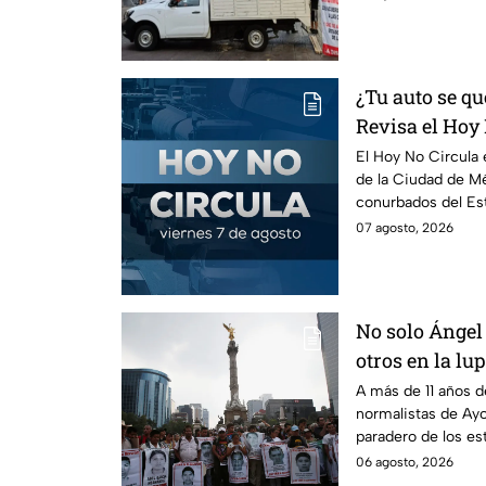
¿Tu auto se qu
Revisa el Hoy 
agosto
El Hoy No Circula e
de la Ciudad de Mé
conurbados del Es
07 agosto, 2026
No solo Ángel 
otros en la lu
A más de 11 años d
normalistas de Ayo
paradero de los es
detenciones por el
06 agosto, 2026