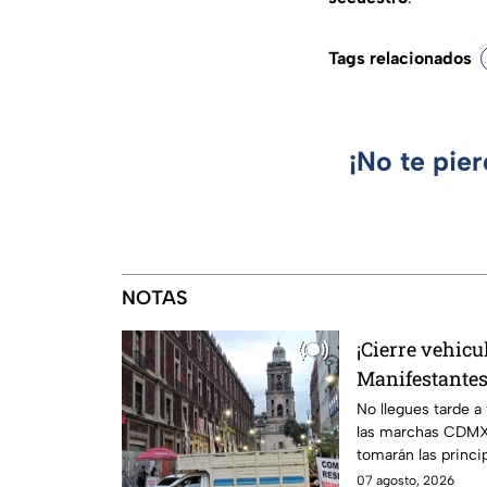
Tags relacionados
¡No te pie
NOTAS
¡Cierre vehicu
Manifestantes
Niños Héroes
No llegues tarde a
las marchas CDMX,
tomarán las princip
07 agosto, 2026