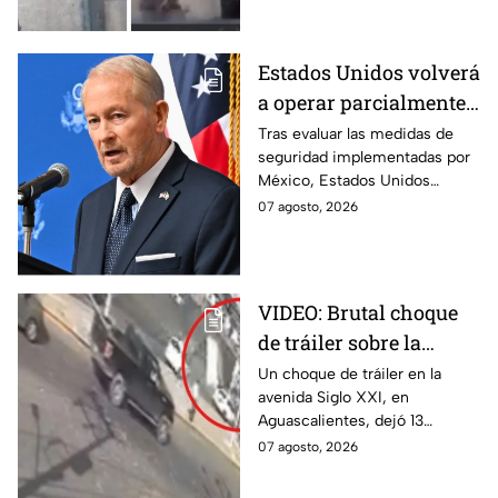
arrollado por un tráiler en
Monterrey.
Estados Unidos volverá
a operar parcialmente
en Michoacán tras
Tras evaluar las medidas de
seguridad implementadas por
suspensión por
México, Estados Unidos
motivos de seguridad
reanudará parcialmente sus
07 agosto, 2026
actividades en Michoacán a
partir del 8 de agosto.
VIDEO: Brutal choque
de tráiler sobre la
avenida Siglo XXI en
Un choque de tráiler en la
avenida Siglo XXI, en
Aguascalientes deja
Aguascalientes, dejó 13
varios heridos y
heridos y varios vehículos
07 agosto, 2026
destrozos
destrozados; el conductor fue
detenido tras la carambola.