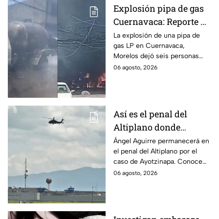
Explosión pipa de gas
Cuernavaca: Reporte de
víctimas tras estallido
La explosión de una pipa de
gas LP en Cuernavaca,
en Morelos
Morelos dejó seis personas
hospitalizadas. IMSS informó
06 agosto, 2026
que las pacientes siguen
internadas y aún no hay parte
médico.
Así es el penal del
Altiplano donde
permanecerá Ángel
Ángel Aguirre permanecerá en
el penal del Altiplano por el
Aguirre por caso
caso de Ayotzinapa. Conoce
Ayotzinapa
dónde está, cómo es esta
06 agosto, 2026
prisión de máxima seguridad y
su historia.