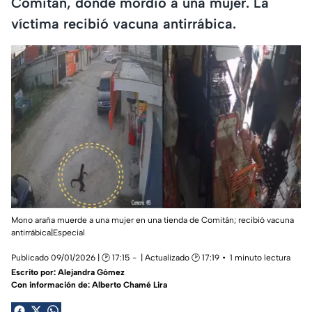
Comitán, donde mordió a una mujer. La
víctima recibió vacuna antirrábica.
Mono araña muerde a una mujer en una tienda de Comitán; recibió vacuna
antirrábica|Especial
Publicado 09/01/2026 | 🕑 17:15
| Actualizado 🕑 17:19
1 minuto lectura
Escrito por:
Alejandra Gómez
Con información de: Alberto Chamé Lira