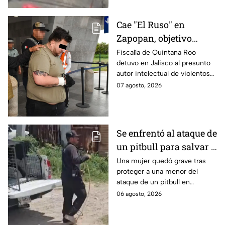
Cae "El Ruso" en
Zapopan, objetivo
prioritario en Playa del
Fiscalía de Quintana Roo
detuvo en Jalisco al presunto
Carmen
autor intelectual de violentos
ataques en fraccionamientos
07 agosto, 2026
de Playa del Carmen.
Se enfrentó al ataque de
un pitbull para salvar a
una menor; hoy lucha
Una mujer quedó grave tras
proteger a una menor del
por su vida en Zapopan
ataque de un pitbull en
Zapopan; la víctima sufrió
06 agosto, 2026
severas mordeduras y existe
riesgo de que pierda un brazo.