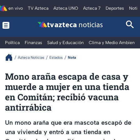
en vivo
TV Azteca
Azteca UNO
Azteca 7
Deportes
Notic
tv azteca
noticias
Política
Finanzas
Salud y Educación
Clima y Medio Ambiente
Azteca Noticias
Estados
Nota
Mono araña escapa de casa y
muerde a mujer en una tienda
en Comitán; recibió vacuna
antirrábica
Un mono araña que era mascota escapó de
una vivienda y entró a una tienda en