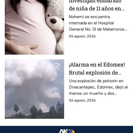
Investigan embarazo
de niña de 11 años en
Matamoros,
Nohemí se encuentra
internada en el Hospital
Tamaulipas; ¿qué pasó
General No. 13 de Matamoros
con Nohemí?
tras complicaciones por un
06 agosto, 2026
embarazo infantil; la Fiscalía de
Tamaulipas ya investiga.
¡Alarma en el Edomex!
Brutal explosión de
polvorín en Santa
Una explosión de polvorín en
Zinacantepec, Edomex, dejó al
María del Monte,
menos un muerto y dos
Zinacantepec; reportan
heridos; autoridades atiende la
06 agosto, 2026
al menos un muerto y
emergencia tras el estallido de
heridos
un taller clandestino.