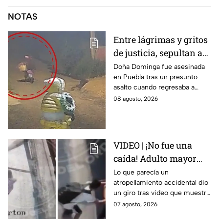
NOTAS
Entre lágrimas y gritos
de justicia, sepultan a
doña Dominga, la
Doña Dominga fue asesinada
en Puebla tras un presunto
abuelita asesinada tras
asalto cuando regresaba a
asalto en Amozoc,
casa; familiares y amigos la
08 agosto, 2026
Puebla
despidieron entre lágrimas y
exigieron justicia.
VIDEO | ¡No fue una
caída! Adulto mayor
muere atropellado por
Lo que parecía un
atropellamiento accidental dio
tráiler; joven lo empujó
un giro tras video que muestra
en Monterrey
cómo un joven empujó a
07 agosto, 2026
adulto mayor antes de ser