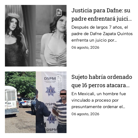
Justicia para Dafne: su
padre enfrentará juicio
por presunto abuso
Después de largos 7 años, el
padre de Dafne Zapata Quintos
cometido en 2019 en
enfrenta un juicio por
Tamaulipas
presuntamente abusar de la
06 agosto, 2026
menor cuando ella tenía
apenas 6 años.
Sujeto habría ordenado
que 16 perros atacaran
a su hermana con
En Mexicali, un hombre fue
vinculado a proceso por
discapacidad en
presuntamente ordenar el
Mexicali, BC
ataque de 16 perros contra su
06 agosto, 2026
hermana, quien tenía
discapacidad auditiva.