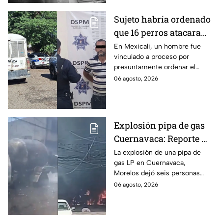
Sujeto habría ordenado
que 16 perros atacaran
a su hermana con
En Mexicali, un hombre fue
vinculado a proceso por
discapacidad en
presuntamente ordenar el
Mexicali, BC
ataque de 16 perros contra su
06 agosto, 2026
hermana, quien tenía
discapacidad auditiva.
Explosión pipa de gas
Cuernavaca: Reporte de
víctimas tras estallido
La explosión de una pipa de
gas LP en Cuernavaca,
en Morelos
Morelos dejó seis personas
hospitalizadas. IMSS informó
06 agosto, 2026
que las pacientes siguen
internadas y aún no hay parte
médico.