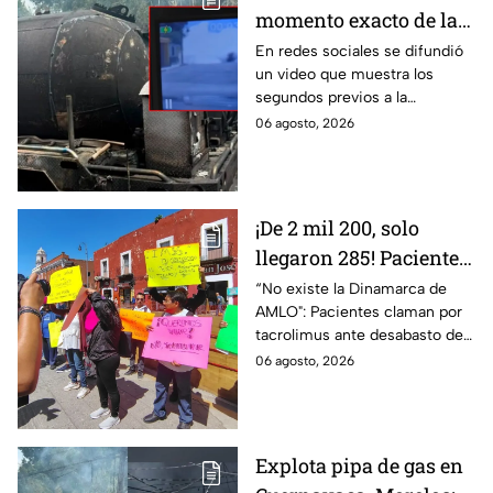
momento exacto de la
explosión de pipa de
En redes sociales se difundió
un video que muestra los
gas en Cuernavaca,
segundos previos a la
Morelos
explosión de una pipa de gas
06 agosto, 2026
LP en Cuernavaca, Morelos.
¡De 2 mil 200, solo
llegaron 285! Pacientes
claman por
“No existe la Dinamarca de
AMLO": Pacientes claman por
medicamentos ante
tacrolimus ante desabasto de
desabasto en IMSS
medicamentos en hospital del
06 agosto, 2026
Puebla
IMSS Puebla; hay 900
personas están afectadas.
Explota pipa de gas en