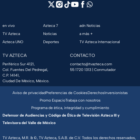
en vivo
Azteca 7
adn Noticias
TV Azteca
Noticias
a más +
Azteca UNO
Deportes
TV Azteca Internacional
TV AZTECA
CONTACTO
Periférico Sur 4121,
contacto@tvazteca.com
Col. Fuentes Del Pedregal,
55 1720 1313
| Conmutador
C.P. 14141,
Ciudad De México, México.
Aviso de privacidad
Preferencias de Cookies
Derechos
Inversionistas
Promo Espacio
Trabaja con nosotros
Programa de ética, integridad y cumplimiento
Defensor de Audiencias y Código de Ética de Televisión Azteca III y
Televisora del Valle de México
TV Azteca, M.R. & ©, TV Azteca, S.A.B. de C.V. Todos los derechos reservados,