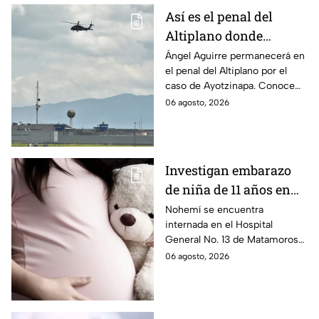
Así es el penal del
Altiplano donde
permanecerá Ángel
Ángel Aguirre permanecerá en
el penal del Altiplano por el
Aguirre por caso
caso de Ayotzinapa. Conoce
Ayotzinapa
dónde está, cómo es esta
06 agosto, 2026
prisión de máxima seguridad y
su historia.
Investigan embarazo
de niña de 11 años en
Matamoros,
Nohemí se encuentra
internada en el Hospital
Tamaulipas; ¿qué pasó
General No. 13 de Matamoros
con Nohemí?
tras complicaciones por un
06 agosto, 2026
embarazo infantil; la Fiscalía de
Tamaulipas ya investiga.