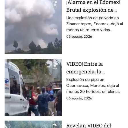
¡Alarma en el Edomex!
Brutal explosión de
polvorín en Santa
Una explosión de polvorín en
Zinacantepec, Edomex, dejó al
María del Monte,
menos un muerto y dos
Zinacantepec; reportan
heridos; autoridades atiende la
06 agosto, 2026
al menos un muerto y
emergencia tras el estallido de
heridos
un taller clandestino.
VIDEO| Entre la
emergencia, la
desesperación y el
Explosión de pipa en
Cuernavaca, Morelos, deja al
llanto de un niño;
menos 20 heridos; en plena
adultos desatan pelea
emergencia, dos hombres
06 agosto, 2026
tras explosión de pipa
comenzaron a pelear mientras
en Cuernavaca
un niño lloraba en el lugar.
Revelan VIDEO del