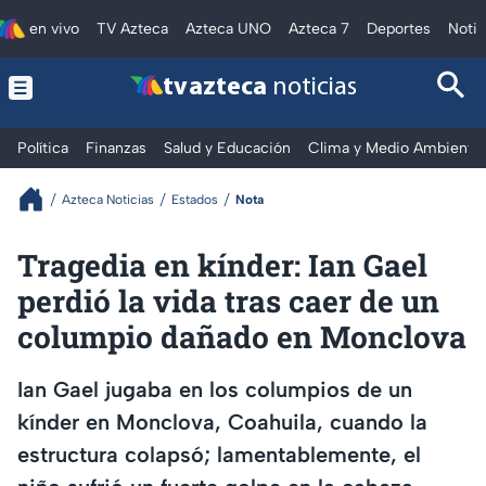
en vivo
TV Azteca
Azteca UNO
Azteca 7
Deportes
Notic
tv azteca
noticias
Política
Finanzas
Salud y Educación
Clima y Medio Ambiente
Azteca Noticias
Estados
Nota
Tragedia en kínder: Ian Gael
perdió la vida tras caer de un
columpio dañado en Monclova
Ian Gael jugaba en los columpios de un
kínder en Monclova, Coahuila, cuando la
estructura colapsó; lamentablemente, el