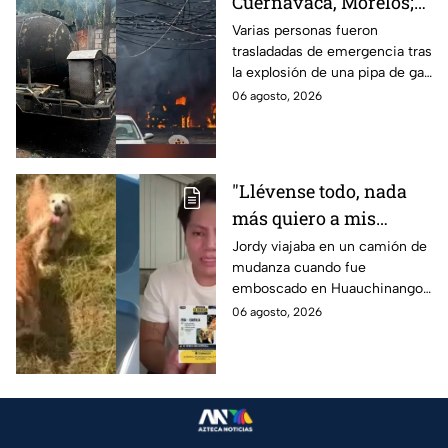
Cuernavaca, Morelos;
se reportan más de 20
Varias personas fueron
trasladadas de emergencia tras
personas con
la explosión de una pipa de gas
quemaduras
cerca de la colonia Las
06 agosto, 2026
Granjas, en Cuernavaca,
Morelos.
"Llévense todo, nada
más quiero a mis
perritas": Asaltan a un
Jordy viajaba en un camión de
mudanza cuando fue
joven, vacían sus
emboscado en Huauchinango,
cuentas y le roban a sus
Puebla, Además de quitarle
06 agosto, 2026
mascotas en
sus pertenencias, los
Huauchinango, Puebla
criminales se llevaron a sus
perritas.