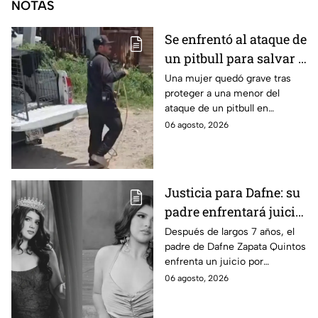
NOTAS
Se enfrentó al ataque de
un pitbull para salvar a
una menor; hoy lucha
Una mujer quedó grave tras
proteger a una menor del
por su vida en Zapopan
ataque de un pitbull en
Zapopan; la víctima sufrió
06 agosto, 2026
severas mordeduras y existe
riesgo de que pierda un brazo.
Justicia para Dafne: su
padre enfrentará juicio
por presunto abuso
Después de largos 7 años, el
padre de Dafne Zapata Quintos
cometido en 2019 en
enfrenta un juicio por
Tamaulipas
presuntamente abusar de la
06 agosto, 2026
menor cuando ella tenía
apenas 6 años.