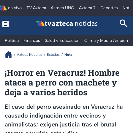
en vivo
TV Azteca
Azteca UNO
Azteca 7
Deportes
Notic
tv azteca
noticias
Política
Finanzas
Salud y Educación
Clima y Medio Ambiente
Azteca Noticias
Estados
Nota
¡Horror en Veracruz! Hombre
ataca a perro con machete y
deja a varios heridos
El caso del perro asesinado en Veracruz ha
causado indignación entre vecinos y
animalistas; exigen justicia tras el brutal