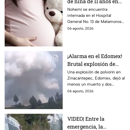
de niña de 11 años en
Matamoros,
Nohemí se encuentra
internada en el Hospital
Tamaulipas; ¿qué pasó
General No. 13 de Matamoros
con Nohemí?
tras complicaciones por un
06 agosto, 2026
embarazo infantil; la Fiscalía de
Tamaulipas ya investiga.
¡Alarma en el Edomex!
Brutal explosión de
polvorín en Santa
Una explosión de polvorín en
Zinacantepec, Edomex, dejó al
María del Monte,
menos un muerto y dos
Zinacantepec; reportan
heridos; autoridades atiende la
06 agosto, 2026
al menos un muerto y
emergencia tras el estallido de
heridos
un taller clandestino.
VIDEO| Entre la
emergencia, la