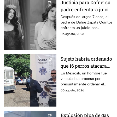
Justicia para Dafne: su
padre enfrentará juicio
por presunto abuso
Después de largos 7 años, el
padre de Dafne Zapata Quintos
cometido en 2019 en
enfrenta un juicio por
Tamaulipas
presuntamente abusar de la
06 agosto, 2026
menor cuando ella tenía
apenas 6 años.
Sujeto habría ordenado
que 16 perros atacaran
a su hermana con
En Mexicali, un hombre fue
vinculado a proceso por
discapacidad en
presuntamente ordenar el
Mexicali, BC
ataque de 16 perros contra su
06 agosto, 2026
hermana, quien tenía
discapacidad auditiva.
Explosión pipa de gas