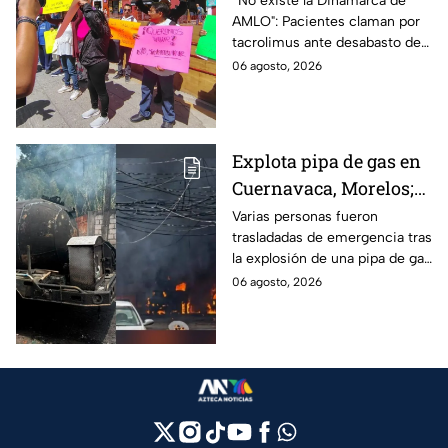
“No existe la Dinamarca de
AMLO": Pacientes claman por
medicamentos ante
tacrolimus ante desabasto de
desabasto en IMSS
medicamentos en hospital del
06 agosto, 2026
Puebla
IMSS Puebla; hay 900
personas están afectadas.
Explota pipa de gas en
Cuernavaca, Morelos;
se reportan más de 20
Varias personas fueron
trasladadas de emergencia tras
personas con
la explosión de una pipa de gas
quemaduras
cerca de la colonia Las
06 agosto, 2026
Granjas, en Cuernavaca,
Morelos.