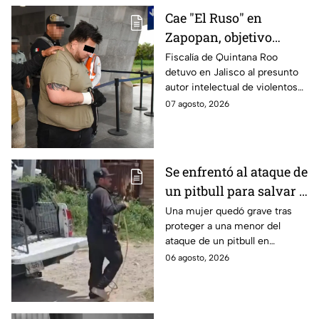
Cae "El Ruso" en
Zapopan, objetivo
prioritario en Playa del
Fiscalía de Quintana Roo
detuvo en Jalisco al presunto
Carmen
autor intelectual de violentos
ataques en fraccionamientos
07 agosto, 2026
de Playa del Carmen.
Se enfrentó al ataque de
un pitbull para salvar a
una menor; hoy lucha
Una mujer quedó grave tras
proteger a una menor del
por su vida en Zapopan
ataque de un pitbull en
Zapopan; la víctima sufrió
06 agosto, 2026
severas mordeduras y existe
riesgo de que pierda un brazo.