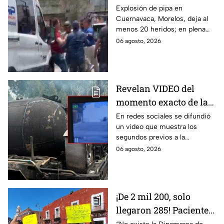
desesperación y el
Explosión de pipa en
Cuernavaca, Morelos, deja al
llanto de un niño;
menos 20 heridos; en plena
adultos desatan pelea
emergencia, dos hombres
06 agosto, 2026
tras explosión de pipa
comenzaron a pelear mientras
en Cuernavaca
un niño lloraba en el lugar.
Revelan VIDEO del
momento exacto de la
explosión de pipa de
En redes sociales se difundió
un video que muestra los
gas en Cuernavaca,
segundos previos a la
Morelos
explosión de una pipa de gas
06 agosto, 2026
LP en Cuernavaca, Morelos.
¡De 2 mil 200, solo
llegaron 285! Pacientes
claman por