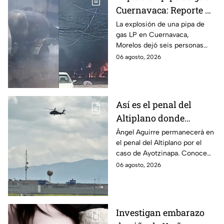
Cuernavaca: Reporte de
víctimas tras estallido
La explosión de una pipa de
gas LP en Cuernavaca,
en Morelos
Morelos dejó seis personas
hospitalizadas. IMSS informó
06 agosto, 2026
que las pacientes siguen
internadas y aún no hay parte
médico.
Así es el penal del
Altiplano donde
permanecerá Ángel
Ángel Aguirre permanecerá en
el penal del Altiplano por el
Aguirre por caso
caso de Ayotzinapa. Conoce
Ayotzinapa
dónde está, cómo es esta
06 agosto, 2026
prisión de máxima seguridad y
su historia.
Investigan embarazo