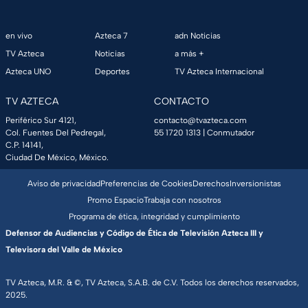
en vivo
Azteca 7
adn Noticias
TV Azteca
Noticias
a más +
Azteca UNO
Deportes
TV Azteca Internacional
TV AZTECA
CONTACTO
Periférico Sur 4121,
contacto@tvazteca.com
Col. Fuentes Del Pedregal,
55 1720 1313
| Conmutador
C.P. 14141,
Ciudad De México, México.
Aviso de privacidad
Preferencias de Cookies
Derechos
Inversionistas
Promo Espacio
Trabaja con nosotros
Programa de ética, integridad y cumplimiento
Defensor de Audiencias y Código de Ética de Televisión Azteca III y
Televisora del Valle de México
TV Azteca, M.R. & ©, TV Azteca, S.A.B. de C.V. Todos los derechos reservados,
2025.