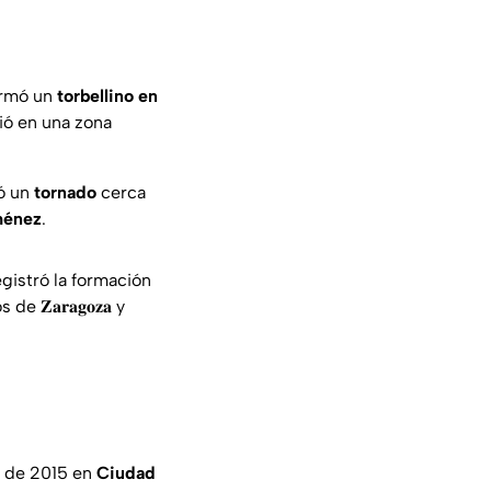
ormó un
torbellino en
ió en una zona
mó un
tornado
cerca
ménez
.
gistró la formación
 𝐙𝐚𝐫𝐚𝐠𝐨𝐳𝐚 y
o de 2015 en
Ciudad