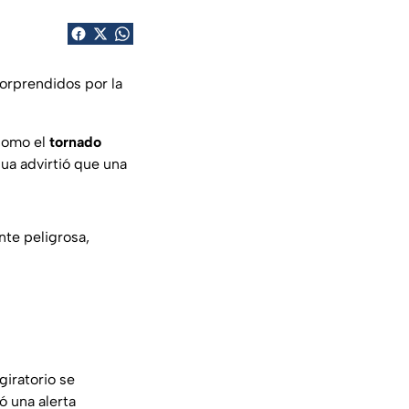
orprendidos por la
 como el
tornado
gua advirtió que una
te peligrosa,
iratorio se
ó una alerta