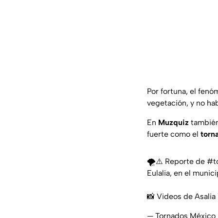
Por fortuna, el fen
vegetación, y no ha
En
Muzquiz
también
fuerte como el
torn
🌪⚠️ Reporte de
#t
Eulalia, en el munic
📸 Videos de Asalia 
— Tornados México