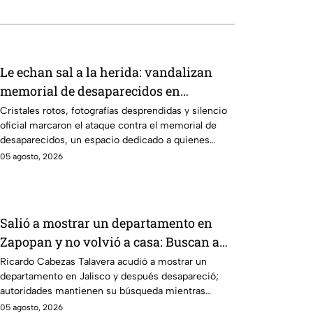
Le echan sal a la herida: vandalizan
memorial de desaparecidos en
Veracruz en medio de crisis
Cristales rotos, fotografías desprendidas y silencio
oficial marcaron el ataque contra el memorial de
desaparecidos, un espacio dedicado a quienes
siguen sin ser localizados.
05 agosto, 2026
Salió a mostrar un departamento en
Zapopan y no volvió a casa: Buscan a
Ricardo Cabezas Talavera en Jalisco
Ricardo Cabezas Talavera acudió a mostrar un
departamento en Jalisco y después desapareció;
autoridades mantienen su búsqueda mientras
colegas refuerzan su seguridad.
05 agosto, 2026