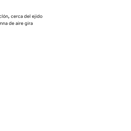
clón
,
cerca del ejido
mna de aire gira