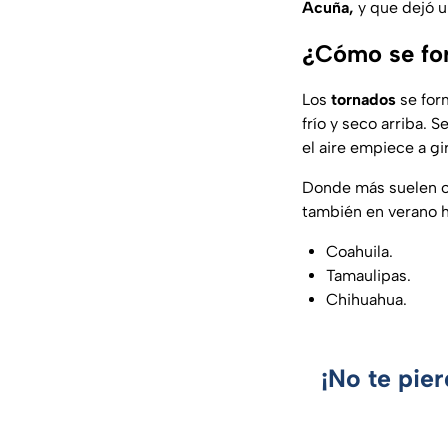
Acuña,
y que dejó u
¿Cómo se fo
Los
tornados
se for
frío y seco arriba.
el aire empiece a g
Donde más suelen oc
también en verano ha
Coahuila.
Tamaulipas.
Chihuahua.
¡No te pie