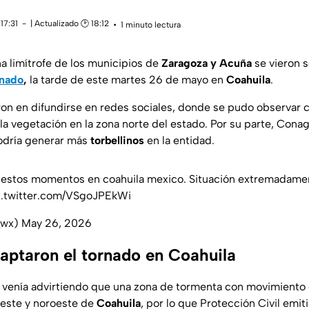
17:31
| Actualizado 🕑 18:12
1 minuto lectura
na limítrofe de los municipios de
Zaragoza y Acuña
se vieron s
rnado
,
la tarde de este martes 26 de mayo en
Coahuila
.
ron en difundirse en redes sociales, donde se pudo observar
la vegetación en la zona norte del estado. Por su parte, Cona
dría generar más
torbellinos
en la entidad.
n estos momentos en coahuila mexico. Situación extremadamen
c.twitter.com/VSgoJPEkWi
n_wx)
May 26, 2026
aptaron el tornado en Coahuila
venía advirtiendo que una zona de tormenta con movimiento g
 este y noroeste de
Coahuila
, por lo que Protección Civil emiti