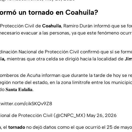
formó un tornado en Coahuila?
 Protección Civil de
Coahuila
, Ramiro Durán informó que se f
 necesario evacuar a las personas, ya que este fenómeno ocurr
rdinación Nacional de Protección Civil confirmó que sí se for
ia,
mientras que otra celda se dirigió hacia la localidad de
Ji
omberos de Acuña informan que durante la tarde de hoy se re
 región norte del estado, en la zona limítrofe entre los municipios de
𝐚𝐧𝐭𝐚 𝐄𝐮𝐥𝐚𝐥𝐢𝐚.
.twitter.com/cikSKQv9Z8
cional de Protección Civil (@CNPC_MX)
May 26, 2026
, el
tornado
no dejó daños como el que ocurrió el 25 de may