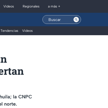
Regionales
Videos
a más +
Tendencias
Videos
an
ertan
huila; la CNPC
l norte.