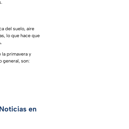
s.
 del suelo, aire
as, lo que hace que
.
 la primavera y
o general, son:
Noticias en