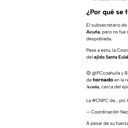
¿Por qué se 
El subsecretario de
Acuña
, pero no fue
despoblada.
Pese a esto, la Coo
del
ejido Santa Eulal
🟡
@PCcoahuila
y B
de 𝘁𝗼𝗿𝗻𝗮𝗱𝗼 en la
𝐀𝐜𝐮𝐧̃𝐚, cerca del ejido 
La
#CNPC
de…
pic
— Coordinación Na
A pesar de su fuerza