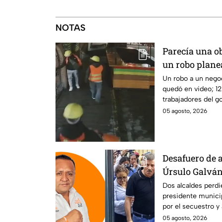
NOTAS
Parecía una ob
un robo plane
negocio de h
Un robo a un nego
quedó en video; 12
trabajadores del go
dueño y saquearlo.
05 agosto, 2026
Desafuero de a
Úrsulo Galván:
implicado en e
Dos alcaldes perdi
presidente municip
periodista R
por el secuestro y
Guzmán en Veracr
05 agosto, 2026