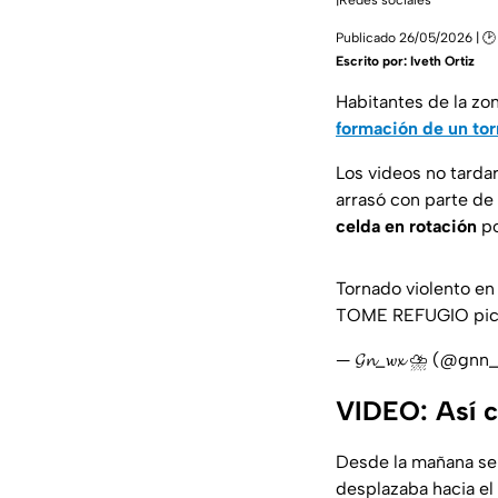
|Redes sociales
Publicado 26/05/2026 | 🕑 
Escrito por:
Iveth Ortiz
Habitantes de la zo
formación de un to
Los videos no tarda
arrasó con parte de 
celda en rotación
po
Tornado violento e
TOME REFUGIO
pi
— 𝓖𝓷_𝔀𝔁 ⛈ (@gn
VIDEO: Así c
Desde la mañana se 
desplazaba hacia el