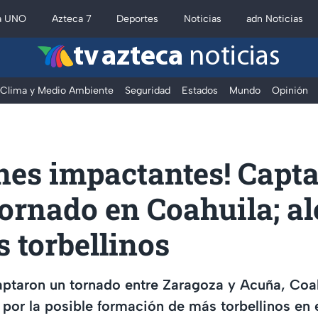
a UNO
Azteca 7
Deportes
Noticias
adn Noticias
tv azteca
noticias
Clima y Medio Ambiente
Seguridad
Estados
Mundo
Opinión
nes impactantes! Capt
tornado en Coahuila; al
 torbellinos
aptaron un tornado entre Zaragoza y Acuña, Coa
 por la posible formación de más torbellinos en e