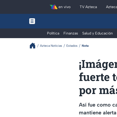
en vivo
TV Azteca
Aztec
Política
Finanzas
Salud y Educación
Azteca Noticias
Estados
Nota
¡Imáge
fuerte 
por más
Así fue como c
mantiene alerta