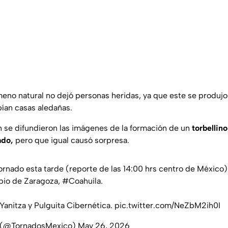
ómeno natural no dejó personas heridas, ya que este se produj
bían casas aledañas.
 se difundieron las imágenes de la formación de un
torbellino
ado,
pero que igual causó sorpresa.
ornado
esta tarde (reporte de las 14:00 hrs centro de México)
ipio de Zaragoza,
#Coahuila
.
Yanitza y Pulguita Cibernética.
pic.twitter.com/NeZbM2ih0I
 (@TornadosMexico)
May 26, 2026