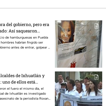
ra del gobierno, pero era
ado: Así saquearon
amburguesas en Puebla
cio de hamburguesas en Puebla
 hombres habrían fingido ser
bierno antes de entrar, golpear al
lcaldes de Ixhuatlán y
 uno de ellos está
l asesinato de la
eron el fuero el mismo día, el
al de Ixhuatlán es investigado
oxana Guzmán
 asesinato de la periodista Roxana
uz.