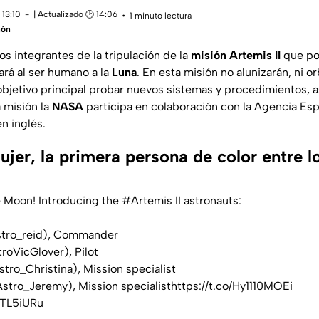
 13:10
| Actualizado 🕑 14:06
1 minuto lectura
ñón
os integrantes de la tripulación de la
misión Artemis II
que po
ará al ser humano a la
Luna
. En esta misión no alunizarán, ni orb
bjetivo principal probar nuevos sistemas y procedimientos, 
 misión la
NASA
participa en colaboración con la Agencia Esp
n inglés.
jer, la primera persona de color entre lo
e Moon! Introducing the
#Artemis
II astronauts:
tro_reid
), Commander
roVicGlover
), Pilot
tro_Christina
), Mission specialist
stro_Jeremy
), Mission specialist
https://t.co/Hy1110MOEi
ETL5iURu