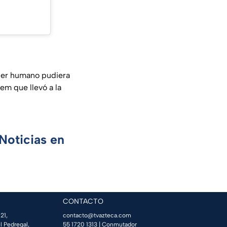
 ser humano pudiera
em que llevó a la
Noticias en
CONTACTO
21,
contacto@tvazteca.com
l Pedregal,
55 1720 1313
| Conmutador