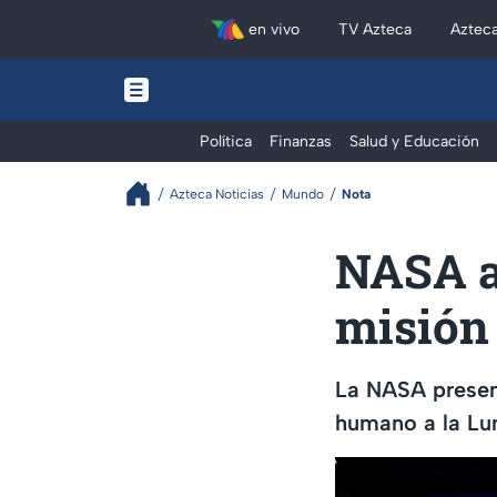
en vivo
TV Azteca
Aztec
Política
Finanzas
Salud y Educación
Azteca Noticias
Mundo
Nota
NASA an
misión 
La NASA presenta
humano a la Lun