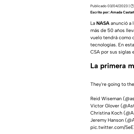
Publicado 03/04/2023 | 🕑
Escrito por:
Amada Casta
La
NASA
anunció a l
más de 50 años llev
vuelo tendrá como o
tecnologías. En esta
CSA por sus siglas e
La primera mu
They're going to th
Reid Wiseman (
@as
Victor Glover (
@Ast
Christina Koch (
@As
Jeremy Hanson (
@A
pic.twitter.com/Se