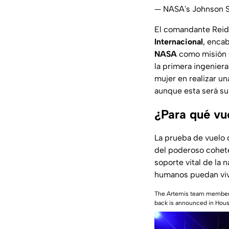
— NASA's Johnson
El comandante Reid
Internacional
, encab
NASA
como misión C
la primera ingeniera
mujer en realizar u
aunque esta será s
¿Para qué vu
La prueba de vuelo
del poderoso cohet
soporte vital de la 
humanos puedan vivi
The Artemis team members 
back is announced in Hou