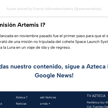
A post shared by Fuerza Informativa Azteca (@aztecanoticias)
misión Artemis I?
lanzada en noviembre pasado fue el primer paso para que el
 trató de una misión no tripulada del cohete Space Launch Syst
a la Luna en un viaje de ida y de regreso.
rdas nuestro contenido, sigue a Azteca 
Google News!
TV AZTECA
Azteca 7
adn Noticias
Periférico Sur 41
ca
Noticias
a más +
Col. Fuentes De