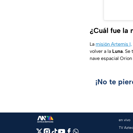
¿Cuál fue la 
La
misión Artemis I,
volver a la
Luna
. Se
nave espacial Orion 
¡No te pie
en vivo
TV Azte