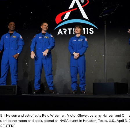
 Bill Nelson and astronauts Reid Wiseman, Victor Glover, Jeremy Hansen and Chr
ssion to the moon and back, attend an NASA event in Houston, Texas, U.S., April 
/REUTERS