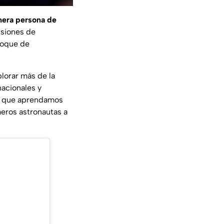
mera persona de
isiones de
nfoque de
lorar más de la
acionales y
o que aprendamos
meros astronautas a