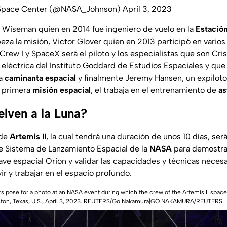
 Space Center (@NASA_Johnson)
April 3, 2023
 Wiseman quien en 2014 fue ingeniero de vuelo en la
Estación
eza la misión, Victor Glover quien en 2013 participó en varios
rew I y SpaceX será el piloto y los especialistas que son Cri
 eléctrica del Instituto Goddard de Estudios Espaciales y que 
na
caminanta espacial
y finalmente Jeremy Hansen, un expilot
u primera
misión espacial
, el trabaja en el entrenamiento de
as
elven a la Luna?
 de
Artemis II
, la cual tendrá una duración de unos 10 días, ser
e Sistema de Lanzamiento Espacial de la
NASA
para demostrar
nave espacial Orion y validar las capacidades y técnicas necesa
r y trabajar en el espacio profundo.
pose for a photo at an NASA event during which the crew of the Artemis II spac
ston, Texas, U.S., April 3, 2023. REUTERS/Go Nakamura|GO NAKAMURA/REUTERS