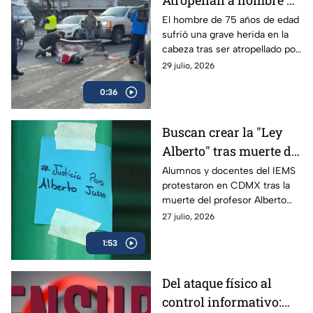
Atropellan a hombre de
la tercera edad al
El hombre de 75 años de edad
sufrió una grave herida en la
intentar cruzar la calle
cabeza tras ser atropellado por
en Benito Juárez; el
una camioneta; fue trasladado
29 julio, 2026
conductor fue detenido
de emergencia.
0:36
Buscan crear la "Ley
Alberto" tras muerte de
profesor del IEMS
Alumnos y docentes del IEMS
protestaron en CDMX tras la
señalado por acoso
muerte del profesor Alberto
Israel Jasso; exigen cuidar la
27 julio, 2026
presunción de inocencia ante
1:53
este tipo de denuncias.
Del ataque físico al
control informativo: