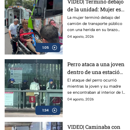
VIDEO| Terminó debajo
de la unidad: Mujer es
atropellada por camión
La mujer terminó debajo del
camión de transporte público
de transporte público
con una herida en su brazo
en la México-Tacuba;
izquierdo, por lo que fue
04 agosto, 2026
logra sobrevivir
llevada a un hospital para
1:05
recibir atención.
Perro ataca a una joven
dentro de una estación
del Metrobús CDMX
El ataque del perro ocurrió
mientras la joven y su madre
se encontraban al interior de la
estación Volcán de Fuego en el
04 agosto, 2026
Metrobús; tuvo heridas en
1:34
manos y piernas.
VIDEO| Caminaba con