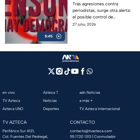
periodistas enfrentan
Tras agresiones contra
periodistas, surge otra alerta:
una nueva batalla por
el posible control de
la libertad de expresión
contenidos y la disputa por
27 julio, 2026
quién decide qué es verdad en
5:45
México.
en vivo
Azteca 7
adn Noticias
TV Azteca
Noticias
a más +
Azteca UNO
Deportes
TV Azteca Internacional
TV AZTECA
CONTACTO
Periférico Sur 4121,
contacto@tvazteca.com
Col. Fuentes Del Pedregal,
55 1720 1313
| Conmutador