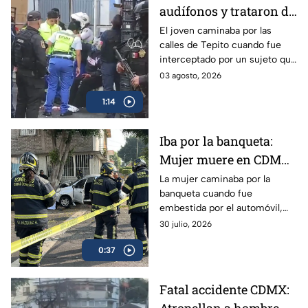
audífonos y trataron de
robarle: Joven recibe 8
El joven caminaba por las
calles de Tepito cuando fue
puñaladas en Tepito
interceptado por un sujeto que
tras resistirse a un
le exigió sus pertenencias y al
03 agosto, 2026
asalto
negarse, comenzó el ataque
1:14
contra la víctima.
Iba por la banqueta:
Mujer muere en CDMX
y detienen a conductor
La mujer caminaba por la
banqueta cuando fue
embestida por el automóvil,
proyectándola contra un árbol
30 julio, 2026
en la Venustiano Carranza; el
0:37
conductor fue detenido en el
lugar.
Fatal accidente CDMX: