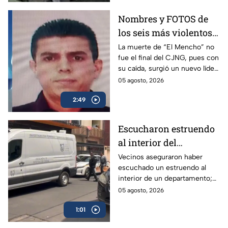
Nombres y FOTOS de
los seis más violentos
del CJNG tras muerte
La muerte de “El Mencho” no
fue el final del CJNG, pues con
de "El Mencho": ¿qué
su caída, surgió un nuevo líder
hace cada uno?
y junto con él, otros sujetos
05 agosto, 2026
que controlan las operaciones.
2:49
Escucharon estruendo
al interior del
inmueble: Hallan
Vecinos aseguraron haber
escuchado un estruendo al
muerto a un hombre en
interior de un departamento;
departamento de San
así fue el hallazgo del cuerpo
05 agosto, 2026
Simón, Benito Juárez
del hombre en la Benito
1:01
Juárez.