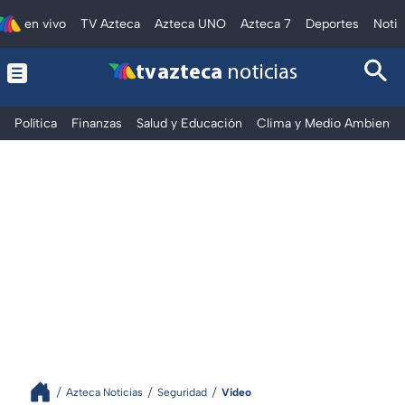
en vivo
TV Azteca
Azteca UNO
Azteca 7
Deportes
Notic
tv azteca
noticias
Política
Finanzas
Salud y Educación
Clima y Medio Ambiente
Azteca Noticias
Seguridad
Video