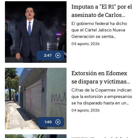
Imputan a "El R1" por el
asesinato de Carlos
Manzo
El gobierno federal ha dicho
que el Cártel Jalisco Nueva
Generación se sentía
provocado por Carlos Manzo,
04 agosto, 2026
alcalde de Uruapan, y por eso
2:47
lo mataron.
Extorsión en Edomex
se dispara y víctimas
reportan que
Cifras de la Coparmex indican
que la extorsión a empresarios
delincuentes ya se
se ha disparado hasta en un
meten a los locales
70% en los últimos 10 años. La
04 agosto, 2026
policía en el Edomex asegura
1:40
un avance contra grupos
dedicados a este delito.