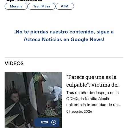
Morena
Tren Maya
AIFA
¡No te pierdas nuestro contenido, sigue a
Azteca Noticias en Google News!
VIDEOS
“Parece que una es la
culpable”: Víctima de
despojo lleva un año
Tras un año de despojo en la
CDMX, la familia Alcalá
sin recuperar su casa
enfrenta la impunidad de un
ante la indiferencia de
juez y el uso de escrituras
07 agosto, 2026
las autoridades
falsas en el Registro Público
8:29
de la Propiedad.