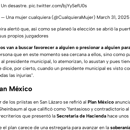
Un desastre.
pic.twitter.com/bjYySefU0s
— Una mujer cualquiera (@CualquieraMujer)
March 31, 2025
ra alertó que, así como se planeó la elección se abrió la puer
sus propios juzgadores
os van a buscar favorecer a alguien o presionar a alguien pa
ersona que en este momento sea cercana a ellos, sino como 
 al presidente municipal, lo atemorizan, lo asustan y pues tie
e dice, por cierto, cuando un presidente municipal es visto co
das las injurias".
lan México
er de los priistas en San Lázaro se refirió al
Plan México
anuncia
heinbaum al que calificó como "fantasioso y contradictorio al
precriterios que presentó la
Secretaria de Hacienda
hace unos 
el plan carece de una estregaría para avanzar en la
soberanía