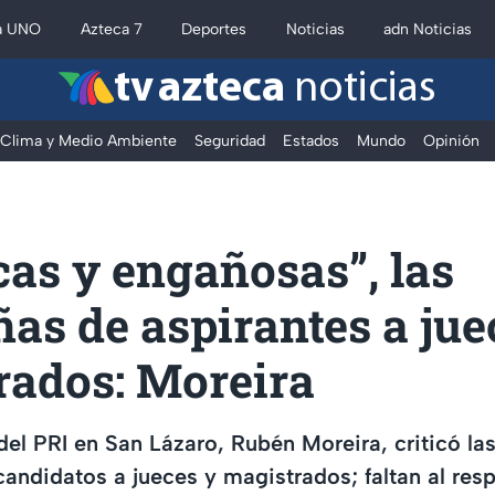
a UNO
Azteca 7
Deportes
Noticias
adn Noticias
tv azteca
noticias
Clima y Medio Ambiente
Seguridad
Estados
Mundo
Opinión
cas y engañosas”, las
s de aspirantes a jue
rados: Moreira
del PRI en San Lázaro, Rubén Moreira, criticó l
candidatos a jueces y magistrados; faltan al resp