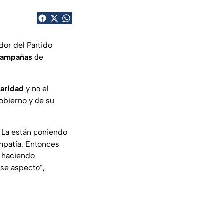
ador del Partido
campañas
de
laridad
y no el
obierno y de su
. La están poniendo
mpatía. Entonces
e haciendo
se aspecto”,