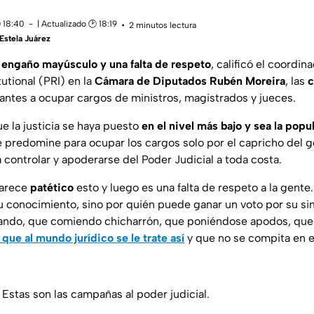
 18:40
| Actualizado 🕑 18:19
2 minutos lectura
Estela Juárez
 engaño mayúsculo y una falta de respeto
, calificó el coordin
tutional (PRI) en la
Cámara de Diputados Rubén Moreira
, las
rantes a ocupar cargos de ministros, magistrados y jueces.
ue la justicia se haya puesto
en el nivel más bajo y sea la popu
 predomine para ocupar los cargos solo por el capricho del g
 controlar y apoderarse del Poder Judicial a toda costa.
parece
patético
esto y luego es una falta de respeto a la gente
u conocimiento, sino por quién puede ganar un voto por su si
ilando, que comiendo chicharrón, que poniéndose apodos, qu
 que al mundo jurídico se le trate así
y que no se compita en e
Estas son las campañas al poder judicial.