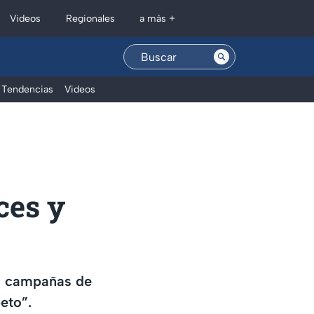
Regionales
Videos
a más +
Tendencias
Videos
ces y
as campañas de
eto”.