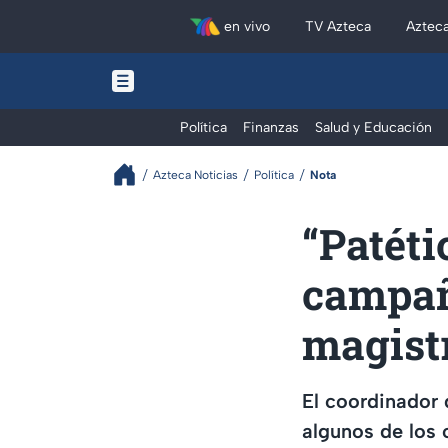
en vivo
TV Azteca
Aztec
Política
Finanzas
Salud y Educación
Azteca Noticias
Política
Nota
“Patéti
campaña
magist
El coordinador 
algunos de los 