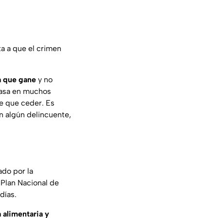
ta a que el crimen
ra que gane
y no
pasa en muchos
ne que ceder. Es
n algún delincuente,
do por la
 Plan Nacional de
días.
 alimentaria y