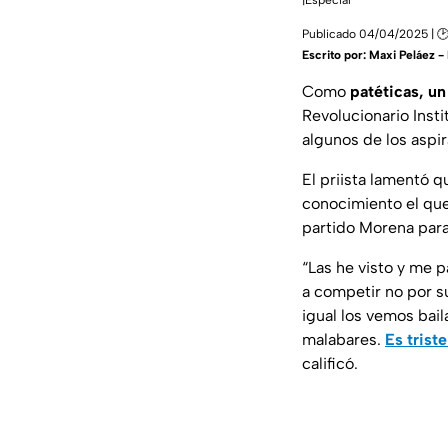
|Especial
Publicado 04/04/2025 | 🕑
Escrito por:
Maxi Peláez - 
Como
patéticas, un
Revolucionario Insti
algunos de los aspi
El priista lamentó q
conocimiento el que
partido Morena para
“Las he visto y me 
a competir no por s
igual los vemos ba
malabares.
Es triste
calificó.