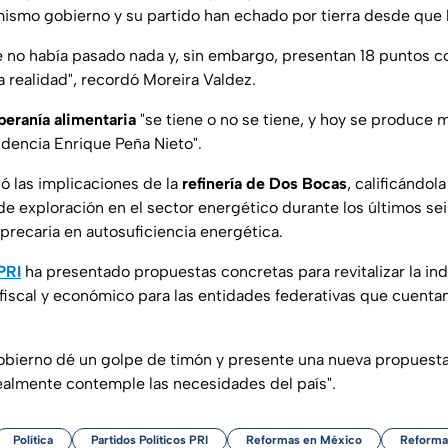
 mismo gobierno y su partido han echado por tierra desde que 
ue no había pasado nada y, sin embargo, presentan 18 puntos c
a realidad", recordó Moreira Valdez.
beranía alimentaria
"se tiene o no se tiene, y hoy se produce
idencia Enrique Peña Nieto".
ó las implicaciones de la
refinería de Dos Bocas
, calificándol
a de exploración en el sector energético durante los últimos sei
 precaria en autosuficiencia energética.
PRI
ha presentado propuestas concretas para revitalizar la ind
fiscal y económico para las entidades federativas que cuenta
"gobierno dé un golpe de timón y presente una nueva propuesta
ealmente contemple las necesidades del país".
Política
Partidos Políticos PRI
Reformas en México
Reforma 