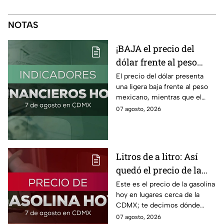
NOTAS
¡BAJA el precio del
dólar frente al peso
hoy! Así quedó este
El precio del dólar presenta
una ligera baja frente al peso
viernes 7 de agosto
mexicano, mientras que el
2026
petróleo también presenta una
07 agosto, 2026
caída este viernes 7 de agosto
2026.
Litros de a litro: Así
quedó el precio de la
gasolina HOY
Este es el precio de la gasolina
hoy en lugares cerca de la
CDMX; te decimos dónde
encontrarla más barata este
07 agosto, 2026