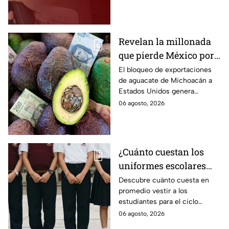
viernes 7 de agosto 2026,
estado por estado.
Revelan la millonada
que pierde México por
el bloqueo de Estados
El bloqueo de exportaciones
de aguacate de Michoacán a
Unidos al aguate de
Estados Unidos genera
Michoacán
pérdidas millonarias.
06 agosto, 2026
¿Cuánto cuestan los
uniformes escolares
para el regreso a clases
Descubre cuánto cuesta en
promedio vestir a los
2026, según su grado?
estudiantes para el ciclo
escolar 2026-2027 y consejos
06 agosto, 2026
prácticos para ahorrar en los