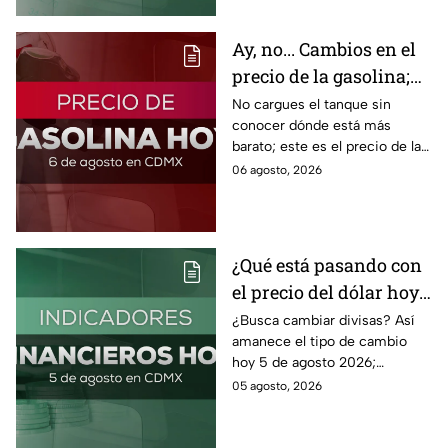
Ay, no... Cambios en el
precio de la gasolina;
así quedó HOY
No cargues el tanque sin
conocer dónde está más
barato; este es el precio de la
gasolina para hoy jueves 6 de
06 agosto, 2026
agosto 2026 sin afectar tu
bolsillo.
¿Qué está pasando con
el precio del dólar hoy
miércoles 5 de agosto
¿Busca cambiar divisas? Así
amanece el tipo de cambio
2026?
hoy 5 de agosto 2026;
consulta el precio del dólar
05 agosto, 2026
este miércoles y conoce si es
conveniente comprar.