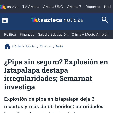
en vivo
TV Azteca
Azteca UNO
Azteca 7
Deportes
Notic
tv azteca
noticias
Política
Finanzas
Salud y Educación
Clima y Medio Ambiente
Azteca Noticias
Finanzas
Nota
¿Pipa sin seguro? Explosión en
Iztapalapa destapa
irregularidades; Semarnat
investiga
Explosión de pipa en Iztapalapa deja 3
muertos y más de 65 heridos; autoridades