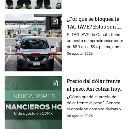
uniformes escolares.
¿Por qué se bloquea la
TAG IAVE? Estas son las
razones por las que no
El TAG IAVE de Capufe tiene
un costo de aproximadamente
pasa en la caseta
de $80 a los $94 pesos, con
IVA incluido; te compartimos
06 agosto, 2026
las razones por las que podría
bloquearse.
Precio del dólar frente
al peso: Así cotiza hoy 6
de agosto 2026
¿Cómo quedó el precio del
dólar frente al peso? Conoce
si conviene cambiar divisas y
cómo el flujo en el estrecho de
06 agosto, 2026
Ormuz afecta al precio del
petróleo.