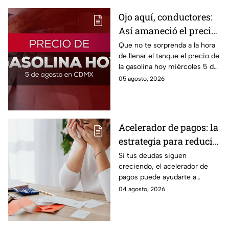
Ojo aquí, conductores:
Así amaneció el precio
de la gasolina HOY
Que no te sorprenda a la hora
de llenar el tanque el precio de
la gasolina hoy miércoles 5 de
agosto 2026; aquí te dejamos
05 agosto, 2026
la lista de costos estado por
estado.
Acelerador de pagos: la
estrategia para reducir
tus deudas más rápido
Si tus deudas siguen
creciendo, el acelerador de
y recuperar el control
pagos puede ayudarte a
de tus finanzas
ordenar tus finanzas, priorizar
04 agosto, 2026
pagos y avanzar hacia una
mayor tranquilidad económica.