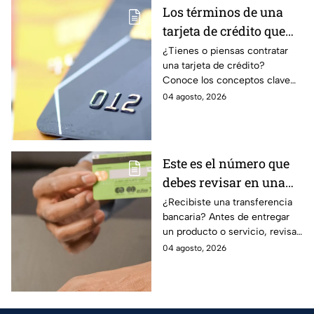
Los términos de una
tarjeta de crédito que
debes entender para
¿Tienes o piensas contratar
una tarjeta de crédito?
evitar deudas
Conoce los conceptos clave
como CAT, fecha de corte,
04 agosto, 2026
pago mínimo e intereses para
evitar dudas.
Este es el número que
debes revisar en una
transferencia bancaria
¿Recibiste una transferencia
bancaria? Antes de entregar
para evitar fraudes
un producto o servicio, revisa
este número clave para
04 agosto, 2026
verificar si la operación es real
y evitar fraudes.