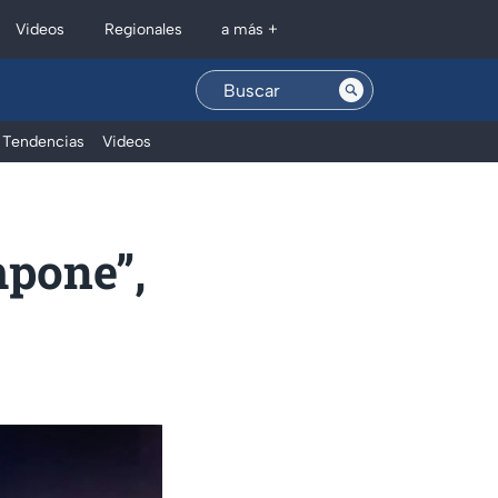
Regionales
Videos
a más +
Tendencias
Videos
mpone”,