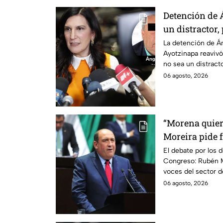
Detención de 
un distractor,
justicia por c
La detención de Án
Ayotzinapa reavivó
no sea un distractor
familias.
06 agosto, 2026
“Morena quier
Moreira pide 
lineamientos 
El debate por los d
Congreso: Rubén M
escuchar a per
voces del sector 
06 agosto, 2026