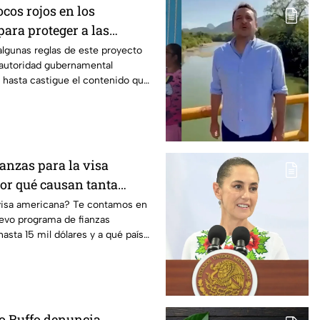
ocos rojos en los
ara proteger a las
algunas reglas de este proyecto
autoridad gubernamental
y hasta castigue el contenido que
dios.
ianzas para la visa
or qué causan tanta
 visa americana? Te contamos en
uevo programa de fianzas
asta 15 mil dólares y a qué países
to Ruffo denuncia