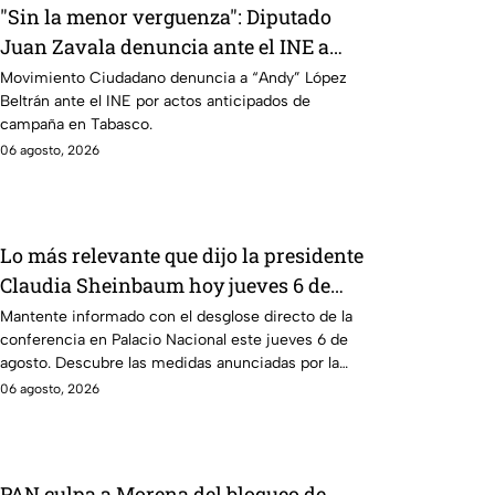
"Sin la menor verguenza": Diputado
Juan Zavala denuncia ante el INE a
Andy López Beltrán por campaña
Movimiento Ciudadano denuncia a “Andy” López
Beltrán ante el INE por actos anticipados de
anticipada en Tabasco
campaña en Tabasco.
06 agosto, 2026
Lo más relevante que dijo la presidente
Claudia Sheinbaum hoy jueves 6 de
agosto en la mañanera
Mantente informado con el desglose directo de la
conferencia en Palacio Nacional este jueves 6 de
agosto. Descubre las medidas anunciadas por la
presidente en tiempo real.
06 agosto, 2026
PAN culpa a Morena del bloqueo de