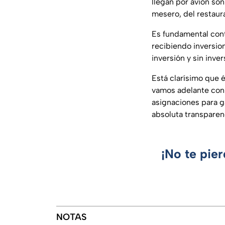
llegan por avión son
mesero, del restaura
Es fundamental cont
recibiendo inversio
inversión y sin inv
Está clarísimo que é
vamos adelante con 
asignaciones para g
absoluta transpa
¡No te pie
NOTAS