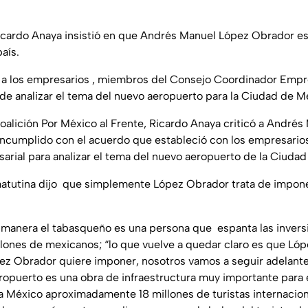
cardo Anaya insistió en que Andrés Manuel López Obrador es
país.
e a los empresarios , miembros del Consejo Coordinador Empre
de analizar el tema del nuevo aeropuerto para la Ciudad de M
Coalición Por México al Frente, Ricardo Anaya criticó a André
ncumplido con el acuerdo que estableció con los empresario
rial para analizar el tema del nuevo aeropuerto de la Ciuda
atutina dijo que simplemente López Obrador trata de impone
 manera el tabasqueño es una persona que espanta las inversi
llones de mexicanos; “lo que vuelve a quedar claro es que Ló
pez Obrador quiere imponer, nosotros vamos a seguir adelante
ropuerto es una obra de infraestructura muy importante para
a México aproximadamente 18 millones de turistas internacion