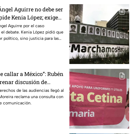
Ángel Aguirre no debe ser
 pide Kenia López; exige
aso Ayotzinapa
gel Aguirre por el caso
 el debate. Kenia López pidió que
 político, sino justicia para las
e callar a México”: Rubén
frenar discusión de
de audiencias hasta
erechos de las audiencias llegó al
oreira reclama una consulta con
iodistas y expertos
de comunicación.