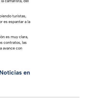
 la camarista, del
iendo turistas,
r es espantar a la
ión es muy clara,
s contratos, las
ra avance con
Noticias en