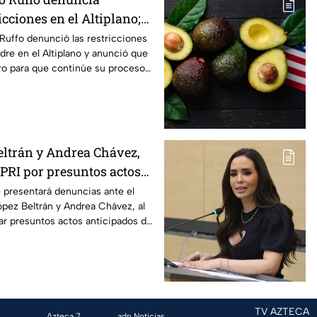
icciones en el Altiplano;
lga del penal
 Ruffo denunció las restricciones
dre en el Altiplano y anunció que
o para que continúe su proceso
aria.
ltrán y Andrea Chávez,
 PRI por presuntos actos
de campaña
 presentará denuncias ante el
pez Beltrán y Andrea Chávez, al
zar presuntos actos anticipados de
TV AZTECA
Azteca 7
adn Noticias