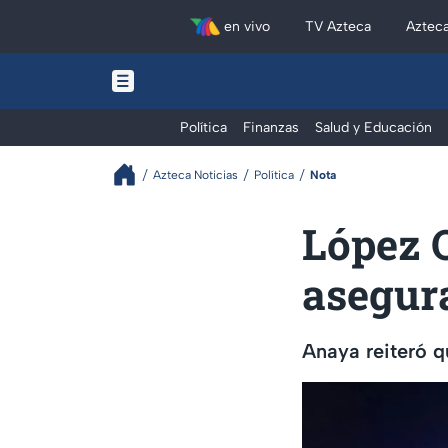
en vivo
TV Azteca
Aztec
Política
Finanzas
Salud y Educación
Azteca Noticias
Política
Nota
López O
asegur
Anaya reiteró q