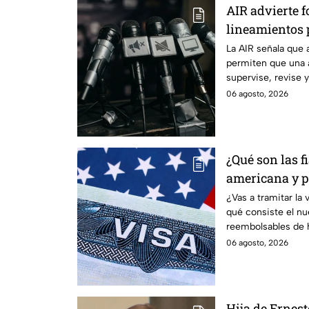
AIR advierte f
lineamientos p
audiencias
La AIR señala que 
permiten que una 
supervise, revise 
transmiten los me
06 agosto, 2026
¿Qué son las f
americana y p
controversia?
¿Vas a tramitar la
qué consiste el n
reembolsables de h
aplica.
06 agosto, 2026
Hija de Ernes