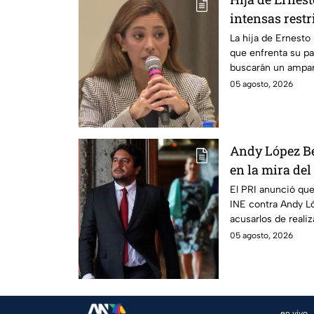
intensas restr
buscan que sa
La hija de Ernesto
que enfrenta su pa
buscarán un ampar
en prisión domicili
05 agosto, 2026
Andy López Be
en la mira del
anticipados 
El PRI anunció que
INE contra Andy Ló
acusarlos de reali
campaña.
05 agosto, 2026
en vivo