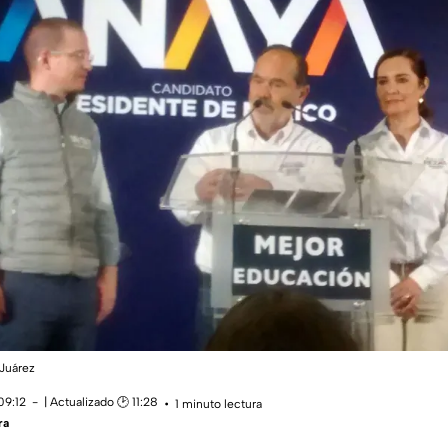
Juárez
09:12
| Actualizado 🕑 11:28
1 minuto lectura
ra