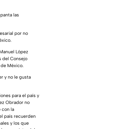
panta las
sarial por no
éxico.
s Manuel López
s del Consejo
d de México.
r y no le gusta
ones para el país y
pez Obrador no
 con la
 el país recuerden
ales y los que