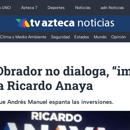
a UNO
Azteca 7
Deportes
Noticias
adn Noticias
tv azteca
noticias
Clima y Medio Ambiente
Seguridad
Estados
Mundo
Opinión
brador no dialoga, “i
a Ricardo Anaya
ue Andrés Manuel espanta las inversiones.