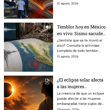
geológicas detrás de los
considerado con alta
10 agosto, 2026
2 mil 500 sismos que
sismicidad; estas serían las
tienen al año
placas tectónicas y fallas
geológicas que hay debajo del
territorio.
Temblor hoy en México
en vivo: Sismo sacude
Atoyac, Guerrero
¿Sentiste que se te movió el
piso? Consulta la actividad
completa de todo temblor
sentido en México con
10 agosto, 2026
magnitud, epicentro y reporte
de autoridades.
¿El eclipse solar afecta
a las mujeres
embarazadas? El
La creencia de que un eclipse
puede afectar a las mujeres
origen de un mito que
embarazadas tiene siglos de
sigue vigente
historia; pero ¿de dónde
09 agosto, 2026