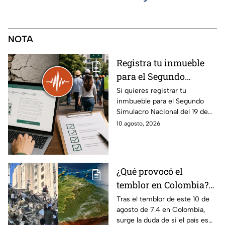
NOTA
Registra tu inmueble
para el Segundo
Simulacro Nacional del
Si quieres registrar tu
inmbueble para el Segundo
19 de septiembre:
Simulacro Nacional del 19 de
Requisitos, formulario
septiembre, te damos la guía
10 agosto, 2026
y revalidación
paso a paso para que puedas
realizarlo exitosamente.
¿Qué provocó el
temblor en Colombia?
Estas son las placas
Tras el temblor de este 10 de
agosto de 7.4 en Colombia,
tectónicas y fallas
surge la duda de si el país es