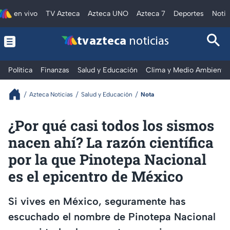
en vivo
TV Azteca
Azteca UNO
Azteca 7
Deportes
Notic
tv azteca
noticias
Política
Finanzas
Salud y Educación
Clima y Medio Ambiente
Azteca Noticias
Salud y Educación
Nota
¿Por qué casi todos los sismos
nacen ahí? La razón científica
por la que Pinotepa Nacional
es el epicentro de México
Si vives en México, seguramente has
escuchado el nombre de Pinotepa Nacional