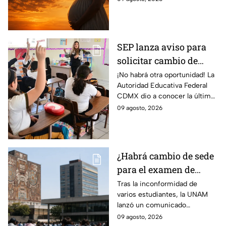
surgió este mito y qué hay de
cierto?
SEP lanza aviso para
solicitar cambio de
escuela o turno en
¡No habrá otra oportunidad! La
Autoridad Educativa Federal
primaria y secundaria
CDMX dio a conocer la última
de CDMX
fecha para solicitar cambio de
09 agosto, 2026
escuela o turno en primaria o
secundaria.
¿Habrá cambio de sede
para el examen de
control? La UNAM
Tras la inconformidad de
varios estudiantes, la UNAM
aclara su postura tras
lanzó un comunicado
inconformidad de
aclarando si habrá cambio de
09 agosto, 2026
aspirantes