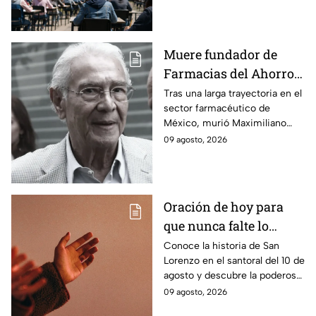
sede o no para el examen de
control para licenciatura.
Muere fundador de
Farmacias del Ahorro:
¿quién fue
Tras una larga trayectoria en el
sector farmacéutico de
Maximiliano Leonardo
México, murió Maximiliano
Asturias?
Leonardo Asturias, cofundador
09 agosto, 2026
de Farmacias del Ahorro.
Oración de hoy para
que nunca falte lo
necesario en casa: La
Conoce la historia de San
Lorenzo en el santoral del 10 de
plegaria para pedirle a
agosto y descubre la poderosa
San Lorenzo por
oración para pedir sustento,
09 agosto, 2026
sustento este 10 de
protección y trabajo en el