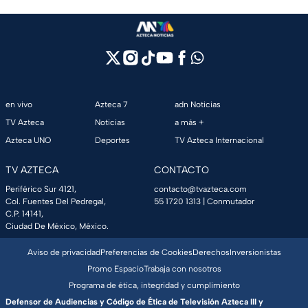
en vivo
Azteca 7
adn Noticias
TV Azteca
Noticias
a más +
Azteca UNO
Deportes
TV Azteca Internacional
TV AZTECA
CONTACTO
Periférico Sur 4121,
contacto@tvazteca.com
Col. Fuentes Del Pedregal,
55 1720 1313
| Conmutador
C.P. 14141,
Ciudad De México, México.
Aviso de privacidad
Preferencias de Cookies
Derechos
Inversionistas
Promo Espacio
Trabaja con nosotros
Programa de ética, integridad y cumplimiento
Defensor de Audiencias y Código de Ética de Televisión Azteca III y