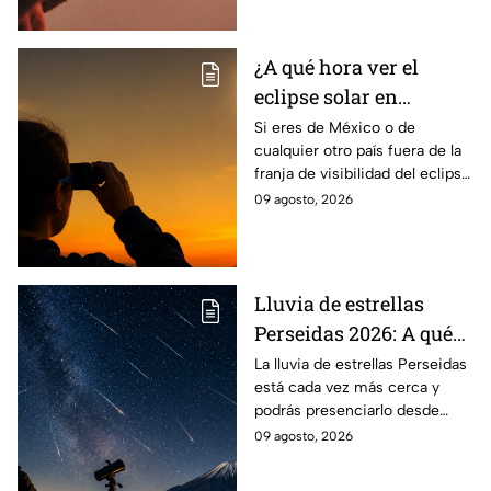
agosto
hogar.
¿A qué hora ver el
eclipse solar en
México? Todo lo que
Si eres de México o de
cualquier otro país fuera de la
debes saber del
franja de visibilidad del eclipse
fenómeno del 12 de
solar, la NASA hará una
09 agosto, 2026
agosto
transmisión en vivo el
miércoles12 de agosto.
Lluvia de estrellas
Perseidas 2026: A qué
hora alcanza su pico en
La lluvia de estrellas Perseidas
está cada vez más cerca y
México y
podrás presenciarlo desde
recomendaciones para
México; te decimos a qué hora
09 agosto, 2026
verla
alcanza su punto máximo y
recomendaciones para verla.