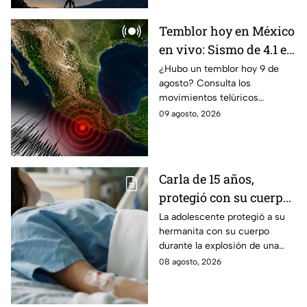
Temblor hoy en México
en vivo: Sismo de 4.1 en
Huixtla, Chiapas
¿Hubo un temblor hoy 9 de
agosto? Consulta los
movimientos telúricos
sentidos en México con
09 agosto, 2026
magnitud, epicentro e
información oficial.
Carla de 15 años,
protegió con su cuerpo
a su hermanita de 4
La adolescente protegió a su
hermanita con su cuerpo
durante la explosión de
durante la explosión de una
una pipa de gas en
pipa de gas en Cuernavaca;
08 agosto, 2026
Cuernavaca
tiene quemaduras de primer y
segundo grado.