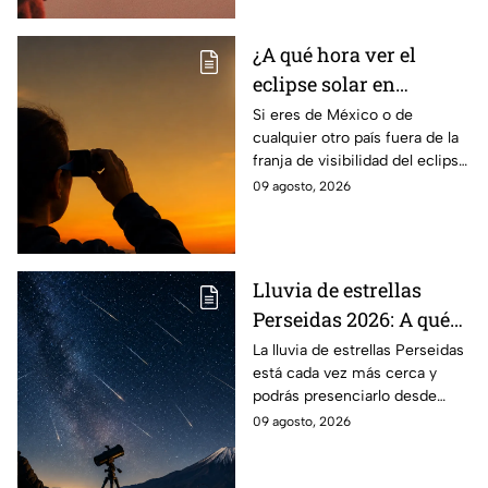
¿A qué hora ver el
eclipse solar en
México? Todo lo que
Si eres de México o de
cualquier otro país fuera de la
debes saber del
franja de visibilidad del eclipse
fenómeno del 12 de
solar, la NASA hará una
09 agosto, 2026
agosto
transmisión en vivo el
miércoles12 de agosto.
Lluvia de estrellas
Perseidas 2026: A qué
hora alcanza su pico en
La lluvia de estrellas Perseidas
está cada vez más cerca y
México y
podrás presenciarlo desde
recomendaciones para
México; te decimos a qué hora
09 agosto, 2026
verla
alcanza su punto máximo y
recomendaciones para verla.