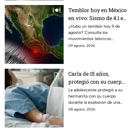
Temblor hoy en México
en vivo: Sismo de 4.1 en
Huixtla, Chiapas
¿Hubo un temblor hoy 9 de
agosto? Consulta los
movimientos telúricos
sentidos en México con
09 agosto, 2026
magnitud, epicentro e
información oficial.
Carla de 15 años,
protegió con su cuerpo
a su hermanita de 4
La adolescente protegió a su
hermanita con su cuerpo
durante la explosión de
durante la explosión de una
una pipa de gas en
pipa de gas en Cuernavaca;
08 agosto, 2026
Cuernavaca
tiene quemaduras de primer y
segundo grado.