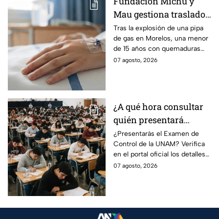
Fundación Michu y
Mau gestiona traslado
a Texas de adolescente
Tras la explosión de una pipa
de gas en Morelos, una menor
herida en explosión de
de 15 años con quemaduras
una pipa de gas en
graves será trasladada a
07 agosto, 2026
Morelos
Galveston, Texas, para recibir
atención urgente.
¿A qué hora consultar
quién presentará
examen de control?
¿Presentarás el Examen de
Control de la UNAM? Verifica
en el portal oficial los detalles
de tu cita y los puntajes
07 agosto, 2026
mínimos requeridos para esta
prueba.