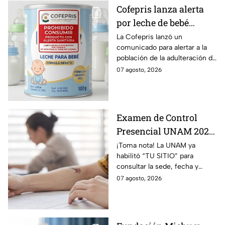
Cofepris lanza alerta
por leche de bebé
adulterada: ¿Qué marca
La Cofepris lanzó un
comunicado para alertar a la
es y cómo identificarla?
población de la adulteración de
una leche para bebé.
07 agosto, 2026
Examen de Control
Presencial UNAM 2026:
consulta aquí tu sede,
¡Toma nota! La UNAM ya
habilitó “TU SITIO” para
fecha y horario
consultar la sede, fecha y
horario del Examen Control
07 agosto, 2026
Presencial 2026. Revisa aquí
cómo conocer tu cita.