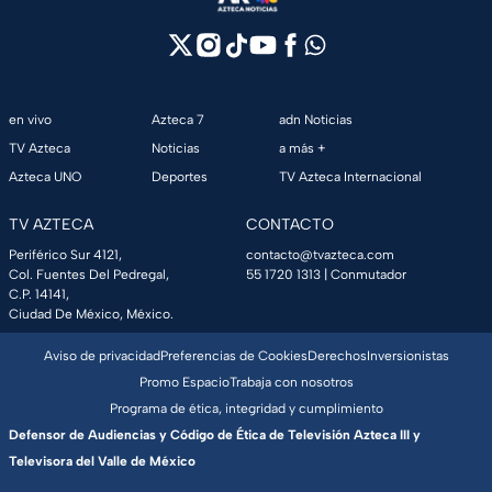
en vivo
Azteca 7
adn Noticias
TV Azteca
Noticias
a más +
Azteca UNO
Deportes
TV Azteca Internacional
TV AZTECA
CONTACTO
Periférico Sur 4121,
contacto@tvazteca.com
Col. Fuentes Del Pedregal,
55 1720 1313
| Conmutador
C.P. 14141,
Ciudad De México, México.
Aviso de privacidad
Preferencias de Cookies
Derechos
Inversionistas
Promo Espacio
Trabaja con nosotros
Programa de ética, integridad y cumplimiento
Defensor de Audiencias y Código de Ética de Televisión Azteca III y
Televisora del Valle de México