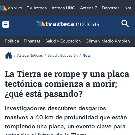
en vivo
TV Azteca
Azteca UNO
Azteca 7
Deportes
Notic
tv azteca
noticias
Política
Finanzas
Salud y Educación
Clima y Medio Ambiente
Azteca Noticias
Salud y Educación
Nota
La Tierra se rompe y una placa
tectónica comienza a morir;
¿qué está pasando?
Investigadores descubren desgarros
masivos a 40 km de profundidad que están
rompiendo una placa, un evento clave para