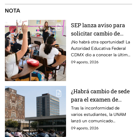
NOTA
SEP lanza aviso para
solicitar cambio de
escuela o turno en
¡No habrá otra oportunidad! La
Autoridad Educativa Federal
primaria y secundaria
CDMX dio a conocer la última
de CDMX
fecha para solicitar cambio de
09 agosto, 2026
escuela o turno en primaria o
secundaria.
¿Habrá cambio de sede
para el examen de
control? La UNAM
Tras la inconformidad de
varios estudiantes, la UNAM
aclara su postura tras
lanzó un comunicado
inconformidad de
aclarando si habrá cambio de
09 agosto, 2026
aspirantes
sede o no para el examen de