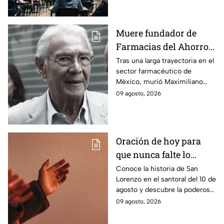
control para licenciatura.
Muere fundador de
Farmacias del Ahorro:
¿quién fue
Tras una larga trayectoria en el
sector farmacéutico de
Maximiliano Leonardo
México, murió Maximiliano
Asturias?
Leonardo Asturias, cofundador
09 agosto, 2026
de Farmacias del Ahorro.
Oración de hoy para
que nunca falte lo
necesario en casa: La
Conoce la historia de San
Lorenzo en el santoral del 10 de
plegaria para pedirle a
agosto y descubre la poderosa
San Lorenzo por
oración para pedir sustento,
09 agosto, 2026
sustento este 10 de
protección y trabajo en el
agosto
hogar.