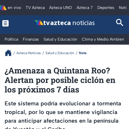
en vivo
TV Azteca
Azteca UNO
Azteca 7
Deportes
Notic
tv azteca
noticias
Política
Finanzas
Salud y Educación
Clima y Medio Ambiente
Azteca Noticias
Salud y Educación
Nota
¿Amenaza a Quintana Roo?
Alertan por posible ciclón en
los próximos 7 días
Este sistema podría evolucionar a tormenta
tropical, por lo que se mantiene vigilancia
para anticipar afectaciones en la península