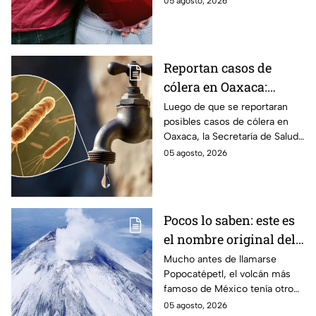
05 agosto, 2026
son los puntos clave para salir
de una relación inestable.
Reportan casos de
cólera en Oaxaca:
síntomas y las
Luego de que se reportaran
posibles casos de cólera en
principales formas de
Oaxaca, la Secretaría de Salud
contagio
del Estado pide tomar
05 agosto, 2026
precauciones; pero ¿cómo se
contagia?
Pocos lo saben: este es
el nombre original del
volcán Popocatépetl
Mucho antes de llamarse
Popocatépetl, el volcán más
famoso de México tenía otro
nombre que pocos conocen y
05 agosto, 2026