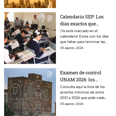
enfermedades.
Calendario SEP: Los
días exactos que
quedan de las
¡Ya está marcado en el
calendario! Estos son los días
vacaciones de verano
que faltan para terminar las
antes del regreso a
vacaciones de verano y que dé
05 agosto, 2026
clases
comienzo el ciclo escolar SEP
2026-2027.
Examen de control
UNAM 2026: los
aciertos mínimos que
Consulta aquí la lista de los
aciertos mínimos de entre
pide cada carrera y
2021 a 2026 que pide cada
sede para ser
carrera para ser convocado al
05 agosto, 2026
convocado
examen de control de la UNAM
2026.