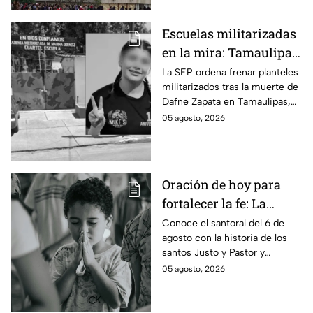
Escuelas militarizadas
en la mira: Tamaulipas
acata cierre de
La SEP ordena frenar planteles
militarizados tras la muerte de
planteles tras el caso
Dafne Zapata en Tamaulipas,
Dafne Zapata; otros
generando el cierre de cinco
05 agosto, 2026
estados defienden su
escuelas y resistencia estatal.
modelo
Oración de hoy para
fortalecer la fe: La
plegaria para pedirle a
Conoce el santoral del 6 de
agosto con la historia de los
los Santos Justo y
santos Justo y Pastor y
Pastor por la
descubre la oración devocional
05 agosto, 2026
protección de la
de hoy para los niños.
infancia este 6 de