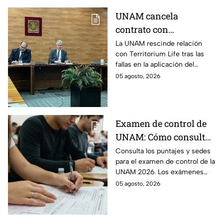
agosto
UNAM cancela
contrato con
Territorium Life, alista
La UNAM rescinde relación
con Territorium Life tras las
auditoría externa y
fallas en la aplicación del
recurrirá a la ASF tras
examen de licenciatura y
05 agosto, 2026
exámenes de
recurrirá a la ASF.
licenciatura
Examen de control de
UNAM: Cómo consultar
si eres candidato
Consulta los puntajes y sedes
para el examen de control de la
UNAM 2026. Los exámenes
serán del 12 al 19 de agosto y el
05 agosto, 2026
ciclo escolar inicia el 31 de
agosto.