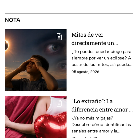
NOTA
Mitos de ver
directamente un
eclipse parcial: así
¿Te puedes quedar ciego para
siempre por ver un eclipse? A
puedes observarlo de
pesar de los mitos, así puedes
forma segura
observar un eclipse parcial y
05 agosto, 2026
total de forma segura.
"Lo extraño": La
diferencia entre amor y
dependencia
¿Ya no más migajas?
Descubre cómo identificar las
emocional
señales entre amor y la
dependencia emocional. Estos