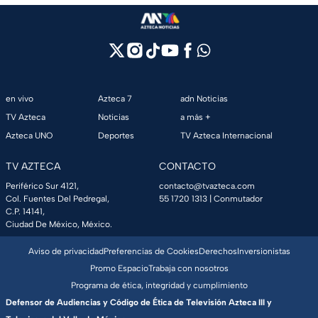
en vivo
Azteca 7
adn Noticias
TV Azteca
Noticias
a más +
Azteca UNO
Deportes
TV Azteca Internacional
TV AZTECA
CONTACTO
Periférico Sur 4121,
contacto@tvazteca.com
Col. Fuentes Del Pedregal,
55 1720 1313
| Conmutador
C.P. 14141,
Ciudad De México, México.
Aviso de privacidad
Preferencias de Cookies
Derechos
Inversionistas
Promo Espacio
Trabaja con nosotros
Programa de ética, integridad y cumplimiento
Defensor de Audiencias y Código de Ética de Televisión Azteca III y