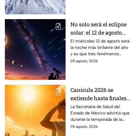
que revela parte de la
cosmovisión de los pueblos
originarios.
No solo será el eclipse
solar: el 12 de agosto
ocurrirán tres
El miércoles 12 de agosto será
la noche más brillante del año
fenómenos
y es que tres fenómenos
astronómicos que
astronómicos ocurrirán el
05 agosto, 2026
México sí podrá ver
mismo día, además del eclipse
solar.
Canícula 2026 se
extiende hasta finales
de agosto: estas son las
La Secretaría de Salud del
Estado de México advirtió que
enfermedades más
durante la temporada de la
comunes de la
canícula 2026 suelen aumentar
05 agosto, 2026
temporada
ciertos tipos de