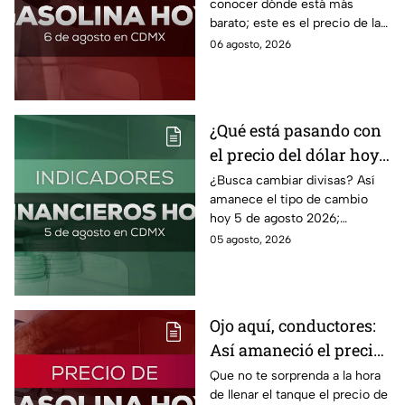
conocer dónde está más
barato; este es el precio de la
gasolina para hoy jueves 6 de
06 agosto, 2026
agosto 2026 sin afectar tu
bolsillo.
¿Qué está pasando con
el precio del dólar hoy
miércoles 5 de agosto
¿Busca cambiar divisas? Así
amanece el tipo de cambio
2026?
hoy 5 de agosto 2026;
consulta el precio del dólar
05 agosto, 2026
este miércoles y conoce si es
conveniente comprar.
Ojo aquí, conductores:
Así amaneció el precio
de la gasolina HOY
Que no te sorprenda a la hora
de llenar el tanque el precio de