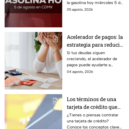
la gasolina hoy miércoles 5 de
agosto 2026; aquí te dejamos
05 agosto, 2026
la lista de costos estado por
estado.
Acelerador de pagos: la
estrategia para reducir
tus deudas más rápido
Si tus deudas siguen
creciendo, el acelerador de
y recuperar el control
pagos puede ayudarte a
de tus finanzas
ordenar tus finanzas, priorizar
04 agosto, 2026
pagos y avanzar hacia una
mayor tranquilidad económica.
Los términos de una
tarjeta de crédito que
debes entender para
¿Tienes o piensas contratar
una tarjeta de crédito?
evitar deudas
Conoce los conceptos clave