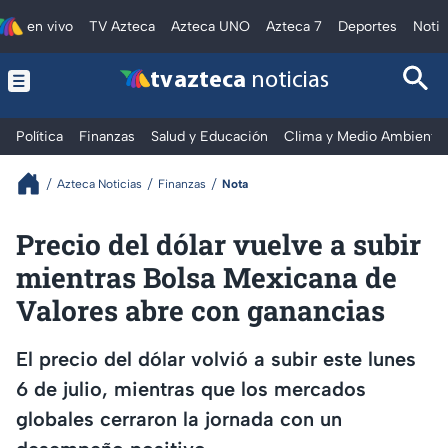
en vivo
TV Azteca
Azteca UNO
Azteca 7
Deportes
Notic
tv azteca
noticias
Política
Finanzas
Salud y Educación
Clima y Medio Ambiente
Azteca Noticias
Finanzas
Nota
Precio del dólar vuelve a subir
mientras Bolsa Mexicana de
Valores abre con ganancias
El precio del dólar volvió a subir este lunes
6 de julio, mientras que los mercados
globales cerraron la jornada con un