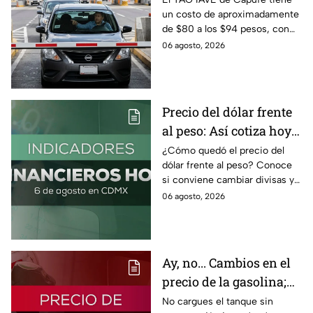
un costo de aproximadamente
pasa en la caseta
de $80 a los $94 pesos, con
IVA incluido; te compartimos
06 agosto, 2026
las razones por las que podría
bloquearse.
Precio del dólar frente
al peso: Así cotiza hoy 6
de agosto 2026
¿Cómo quedó el precio del
dólar frente al peso? Conoce
si conviene cambiar divisas y
cómo el flujo en el estrecho de
06 agosto, 2026
Ormuz afecta al precio del
petróleo.
Ay, no... Cambios en el
precio de la gasolina;
así quedó HOY
No cargues el tanque sin