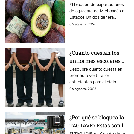
el bloqueo de Estados
El bloqueo de exportaciones
de aguacate de Michoacán a
Unidos al aguate de
Estados Unidos genera
Michoacán
pérdidas millonarias.
06 agosto, 2026
¿Cuánto cuestan los
uniformes escolares
para el regreso a clases
Descubre cuánto cuesta en
promedio vestir a los
2026, según su grado?
estudiantes para el ciclo
escolar 2026-2027 y consejos
06 agosto, 2026
prácticos para ahorrar en los
uniformes escolares.
¿Por qué se bloquea la
TAG IAVE? Estas son las
razones por las que no
El TAG IAVE de Capufe tiene