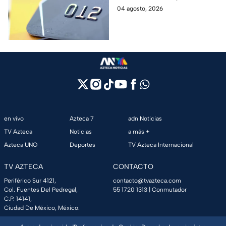
como CAT, fecha de corte,
04 agosto, 2026
pago mínimo e intereses para
evitar dudas.
en vivo
Azteca 7
adn Noticias
TV Azteca
Noticias
a más +
Azteca UNO
Deportes
TV Azteca Internacional
TV AZTECA
CONTACTO
Periférico Sur 4121,
contacto@tvazteca.com
Col. Fuentes Del Pedregal,
55 1720 1313
| Conmutador
C.P. 14141,
Ciudad De México, México.