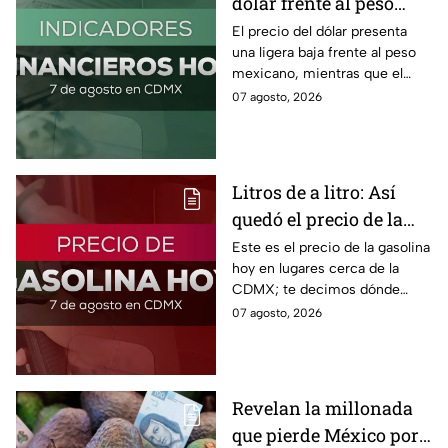
dólar frente al peso
hoy! Así quedó este
El precio del dólar presenta
una ligera baja frente al peso
viernes 7 de agosto
mexicano, mientras que el
2026
petróleo también presenta una
07 agosto, 2026
caída este viernes 7 de agosto
2026.
Litros de a litro: Así
quedó el precio de la
gasolina HOY
Este es el precio de la gasolina
hoy en lugares cerca de la
CDMX; te decimos dónde
encontrarla más barata este
07 agosto, 2026
viernes 7 de agosto 2026,
estado por estado.
Revelan la millonada
que pierde México por