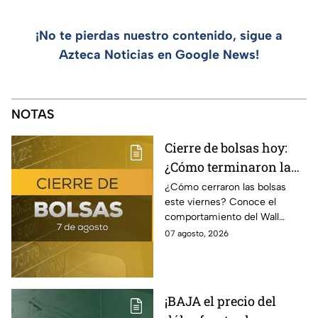
¡No te pierdas nuestro contenido, sigue a
Azteca Noticias en Google News!
NOTAS
Cierre de bolsas hoy:
¿Cómo terminaron la
BMV y el Wall Street
¿Cómo cerraron las bolsas
este viernes? Conoce el
hoy 7 de agosto
comportamiento del Wall
Street y de la BMV, así como el
07 agosto, 2026
precio de venta y compra del
dólar.
¡BAJA el precio del