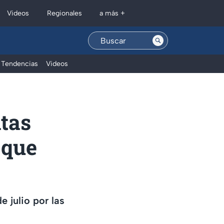
Regionales
Videos
a más +
Tendencias
Videos
tas
 que
 julio por las