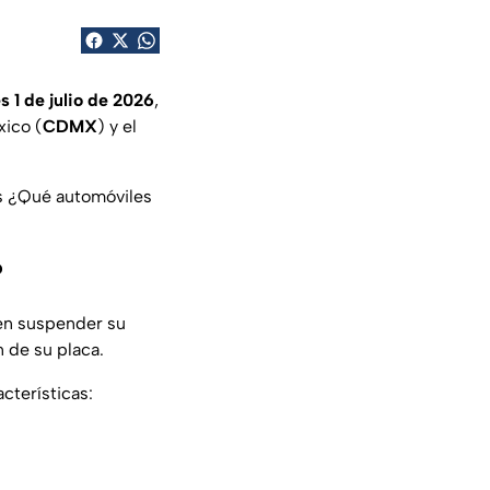
s 1 de julio de 2026
,
xico (
CDMX
) y el
es ¿Qué automóviles
?
ben suspender su
n de su placa.
acterísticas: