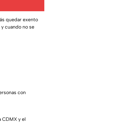
rás quedar exento
e y cuando no se
personas con
la CDMX y el