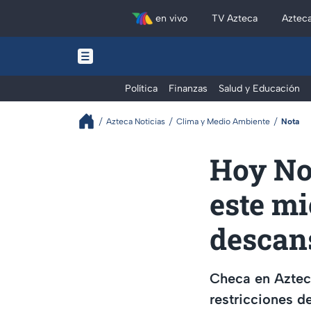
en vivo
TV Azteca
Aztec
Política
Finanzas
Salud y Educación
Azteca Noticias
Clima y Medio Ambiente
Nota
Hoy No
este mi
descans
Checa en Azteca
restricciones 