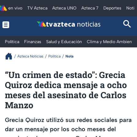
en vivo
TV Azteca
Azteca UNO
Azteca 7
Deportes
Notic
tv azteca
noticias
Política
Finanzas
Salud y Educación
Clima y Medio Ambiente
Azteca Noticias
Política
Nota
“Un crimen de estado": Grecia
Quiroz dedica mensaje a ocho
meses del asesinato de Carlos
Manzo
Grecia Quiroz utilizó sus redes sociales para
dar un mensaje por los ocho meses del