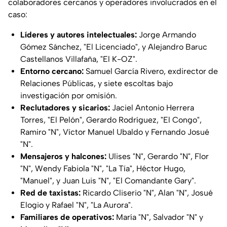
colaboradores cercanos y operadores involucrados en el
caso:
Líderes y autores intelectuales:
Jorge Armando
Gómez Sánchez, "El Licenciado", y Alejandro Baruc
Castellanos Villafaña, "El K-OZ".
Entorno cercano:
Samuel García Rivero, exdirector de
Relaciones Públicas, y siete escoltas bajo
investigación por omisión.
Reclutadores y sicarios:
Jaciel Antonio Herrera
Torres, "El Pelón", Gerardo Rodríguez, "El Congo",
Ramiro "N", Víctor Manuel Ubaldo y Fernando Josué
"N".
Mensajeros y halcones:
Ulises "N", Gerardo "N", Flor
"N", Wendy Fabiola "N", "La Tía", Héctor Hugo,
"Manuel", y Juan Luis "N", "El Comandante Gary".
Red de taxistas:
Ricardo Cliserio "N", Alan "N", Josué
Elogio y Rafael "N", "La Aurora".
Familiares de operativos:
María "N", Salvador "N" y