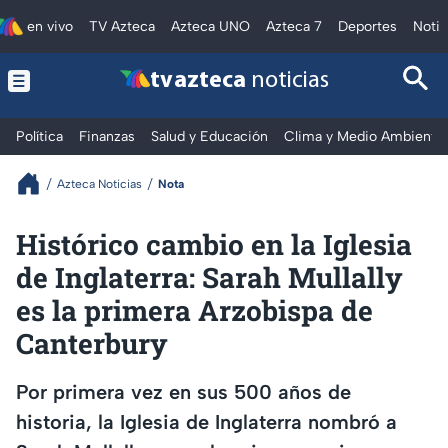
en vivo
TV Azteca
Azteca UNO
Azteca 7
Deportes
Notic
tv azteca
noticias
Política
Finanzas
Salud y Educación
Clima y Medio Ambiente
Azteca Noticias
Nota
Histórico cambio en la Iglesia
de Inglaterra: Sarah Mullally
es la primera Arzobispa de
Canterbury
Por primera vez en sus 500 años de
historia, la Iglesia de Inglaterra nombró a