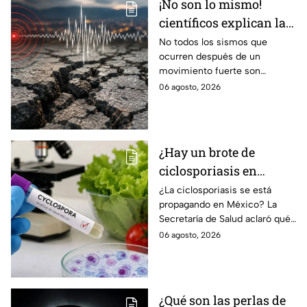
¡No son lo mismo!
científicos explican las
diferencias entre
No todos los sismos que
ocurren después de un
enjambre sísmico y
movimiento fuerte son
réplicas
réplicas. Científicos explican
06 agosto, 2026
qué es un enjambre sísmico y
qué significa.
¿Hay un brote de
ciclosporiasis en
México? Salud rompe
¿La ciclosporiasis se está
propagando en México? La
el silencio tras 33 casos
Secretaría de Salud aclaró qué
detectados
ocurre tras la detección de 33
06 agosto, 2026
casos y explicó por qué
descarta un brote.
¿Qué son las perlas de