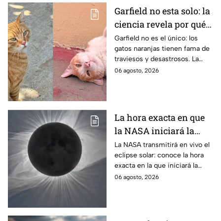
Garfield no esta solo: la
ciencia revela por qué
los gatos naranjas
Garfield no es el único: los
gatos naranjas tienen fama de
tienen tanta fama de
traviesos y desastrosos. La
hacer "desastres"
ciencia explica qué hay detrás
06 agosto, 2026
de su color y peculiar
reputación.
La hora exacta en que
la NASA iniciará la
transmisión en vivo
La NASA transmitirá en vivo el
eclipse solar: conoce la hora
del eclipse solar
exacta en la que iniciará la
cobertura para no perderte de
06 agosto, 2026
este fenómeno astronómico
único.