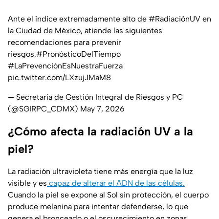
Ante el índice extremadamente alto de
#RadiaciónUV
en
la Ciudad de México, atiende las siguientes
recomendaciones para prevenir
riesgos.
#PronósticoDelTiempo
#LaPrevenciónEsNuestraFuerza
pic.twitter.com/LXzujJMaM8
— Secretaría de Gestión Integral de Riesgos y PC
(@SGIRPC_CDMX)
May 7, 2026
¿Cómo afecta la radiación UV a la
piel?
La radiación ultravioleta tiene más energía que la luz
visible y es
capaz de alterar el ADN de las células.
Cuando la piel se expone al Sol sin protección, el cuerpo
produce melanina para intentar defenderse, lo que
genera el bronceado o el oscurecimiento en zonas