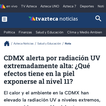
en vivo
TV Azteca
Azteca UNO
Azteca 7
Deportes
Notic
tv azteca
noticias
Política
Finanzas
Salud y Educación
Clima y Medio Ambiente
Azteca Noticias
Salud y Educación
Nota
CDMX alerta por radiación UV
extremadamente alta: ¿Qué
efectos tiene en la piel
exponerse al nivel 11?
El calor y el ambiente en la CDMX han
elevado la radiación UV a niveles extremos,