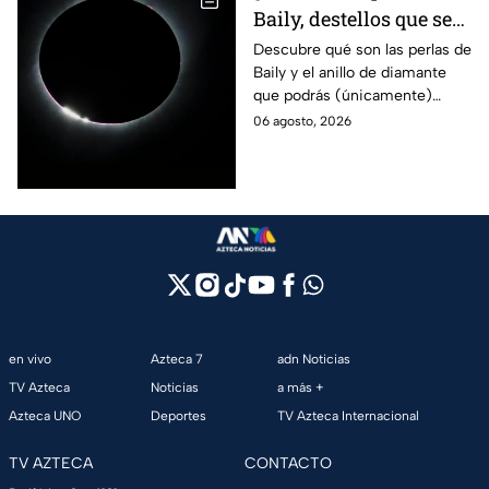
Baily, destellos que se
podrán ver
Descubre qué son las perlas de
Baily y el anillo de diamante
ÚNICAMENTE durante
que podrás (únicamente)
el eclipse solar 2026 del
observar durante el eclipse
06 agosto, 2026
12 de agosto?
solar 2026 este próximo 12 de
agosto.
en vivo
Azteca 7
adn Noticias
TV Azteca
Noticias
a más +
Azteca UNO
Deportes
TV Azteca Internacional
TV AZTECA
CONTACTO