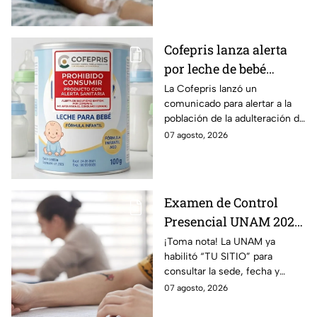
segundo grado.
Cofepris lanza alerta
por leche de bebé
adulterada: ¿Qué marca
La Cofepris lanzó un
comunicado para alertar a la
es y cómo identificarla?
población de la adulteración de
una leche para bebé.
07 agosto, 2026
Examen de Control
Presencial UNAM 2026:
consulta aquí tu sede,
¡Toma nota! La UNAM ya
habilitó “TU SITIO” para
fecha y horario
consultar la sede, fecha y
horario del Examen Control
07 agosto, 2026
Presencial 2026. Revisa aquí
cómo conocer tu cita.