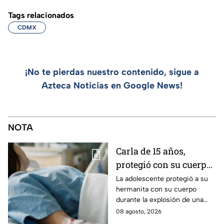
Tags relacionados
CDMX
¡No te pierdas nuestro contenido, sigue a
Azteca Noticias en Google News!
NOTA
Carla de 15 años,
protegió con su cuerpo
a su hermanita de 4
La adolescente protegió a su
hermanita con su cuerpo
durante la explosión de
durante la explosión de una
una pipa de gas en
pipa de gas en Cuernavaca;
08 agosto, 2026
Cuernavaca
tiene quemaduras de primer y