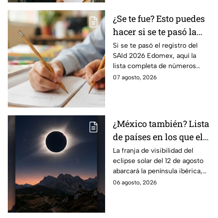
¿Se te fue? Esto puedes
hacer si se te pasó la
fecha de preinscripción
Si se te pasó el registro del
SAId 2026 Edomex, aquí la
SAID Edomex 2026
lista completa de números
telefónicos y correos de
07 agosto, 2026
atención directa por nivel
escolar para solucionarlo.
¿México también? Lista
de países en los que el
12 de agosto se verá el
La franja de visibilidad del
eclipse solar del 12 de agosto
eclipse solar total y en
abarcará la península ibérica,
los que será parcial
por lo que solo podrá
06 agosto, 2026
observarse de manera total en
algunas ciudades.