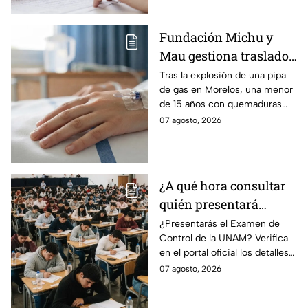
Fundación Michu y
Mau gestiona traslado
a Texas de adolescente
Tras la explosión de una pipa
de gas en Morelos, una menor
herida en explosión de
de 15 años con quemaduras
una pipa de gas en
graves será trasladada a
07 agosto, 2026
Morelos
Galveston, Texas, para recibir
atención urgente.
¿A qué hora consultar
quién presentará
examen de control?
¿Presentarás el Examen de
Control de la UNAM? Verifica
en el portal oficial los detalles
de tu cita y los puntajes
07 agosto, 2026
mínimos requeridos para esta
prueba.