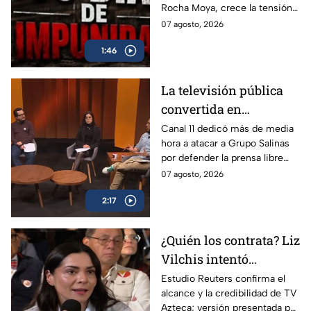
Rocha Moya, crece la tensión
Rocha Moya
en la 4T por la acusación por
07 agosto, 2026
pactos con el crimen
1:46
organizado y campañas
electorales.
La televisión pública
convertida en
propaganda: Canal 11
Canal 11 dedicó más de media
hora a atacar a Grupo Salinas
ataca a TV Azteca por
por defender la prensa libre
defender libertad de
frente a los intentos de
07 agosto, 2026
expresión
regulación del régimen.
2:17
¿Quién los contrata? Liz
Vilchis intentó
desvirtuar estudio de
Estudio Reuters confirma el
alcance y la credibilidad de TV
Reuters sobre la
Azteca; versión presentada por