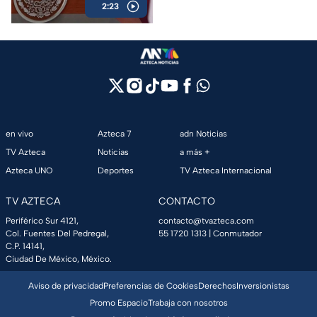
2:23
en vivo
Azteca 7
adn Noticias
TV Azteca
Noticias
a más +
Azteca UNO
Deportes
TV Azteca Internacional
TV AZTECA
CONTACTO
Periférico Sur 4121,
contacto@tvazteca.com
Col. Fuentes Del Pedregal,
55 1720 1313
| Conmutador
C.P. 14141,
Ciudad De México, México.
Aviso de privacidad
Preferencias de Cookies
Derechos
Inversionistas
Promo Espacio
Trabaja con nosotros