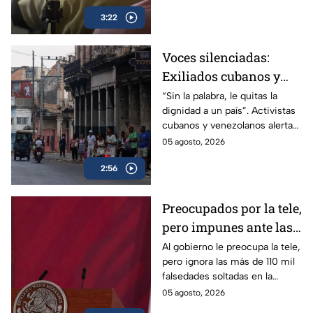
la histórica frase de José
3:22
López Portillo de 1982.
Voces silenciadas:
Exiliados cubanos y
venezolanos alertan
“Sin la palabra, le quitas la
dignidad a un país”. Activistas
sobre la pérdida de
cubanos y venezolanos alertan
libertades en México
sobre el avance del
05 agosto, 2026
autoritarismo en México.
2:56
Preocupados por la tele,
pero impunes ante las
mentiras: El doble
Al gobierno le preocupa la tele,
pero ignora las más de 110 mil
rasero del gobierno
falsedades soltadas en la
federal
mañanera. Recordamos las
05 agosto, 2026
más descaradas.