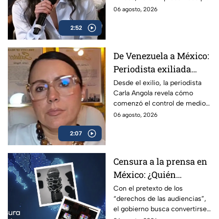
credibilidad de TV
Liz Vilchis fue cuestionada al
06 agosto, 2026
Azteca
contrastarla con el informe.
2:52
De Venezuela a México:
Periodista exiliada
alerta sobre los
Desde el exilio, la periodista
Carla Angola revela cómo
peligros de censurar a
comenzó el control de medios
la prensa
en Venezuela y por qué México
06 agosto, 2026
sigue el mismo camino.
2:07
Censura a la prensa en
México: ¿Quién
sancionará las
Con el pretexto de los
“derechos de las audiencias”,
mentiras oficiales del
el gobierno busca convertirse
gobierno?