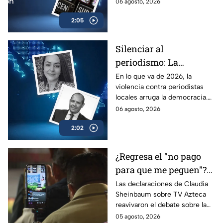
en el árbitro supremo de la
06 agosto, 2026
verdad. No te pierdas el
2:05
análisis en Casilla 27.
Silenciar al
periodismo: La
estrategia de violencia
En lo que va de 2026, la
violencia contra periodistas
e impunidad rumbo a
locales arruga la democracia.
2027
Entérate de cómo los
06 agosto, 2026
crímenes en provincia ponen
2:02
en jaque las elecciones de
2027.
¿Regresa el "no pago
para que me peguen"?
Reviven frase de López
Las declaraciones de Claudia
Sheinbaum sobre TV Azteca
Portillo tras dichos del
reavivaron el debate sobre la
gobierno de México
publicidad oficial y recordaron
05 agosto, 2026