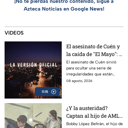
¡No te pierdas nuestro contenido, sigue a
Azteca Noticias en Google News!
VIDEOS
El asesinato de Cuén y
la caída de "El Mayo": la
trama del narco y
El asesinato de Cuén sirvió
para ocultar una serie de
corrupción en Sinaloa
irregularidades que están
relacionadas con la detención
08 agosto, 2026
de “El Mayo” y los nexos del
11:15
narco con Rocha Moya.
¿Y la austeridad?
Captan al hijo de AMLO
en uno de los
Bobby López Beltrán, el hijo de