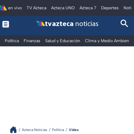
en vivo
TV Azteca
Azteca UNO
Azteca 7
Deportes
Notic
tv azteca
noticias
Política
Finanzas
Salud y Educación
Clima y Medio Ambiente
Azteca Noticias
Política
Video