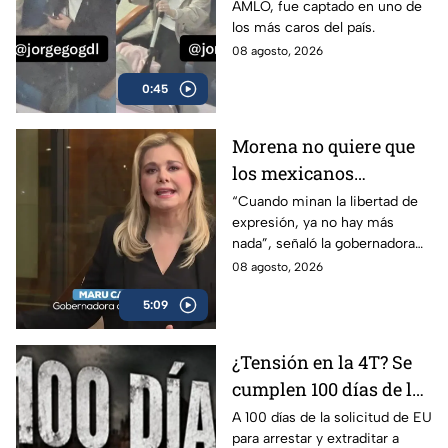
AMLO, fue captado en uno de
hospitales más caros
los más caros del país.
de México
08 agosto, 2026
0:45
Morena no quiere que
los mexicanos
conozcan la realidad
“Cuando minan la libertad de
expresión, ya no hay más
del país, por eso
nada”, señaló la gobernadora
quieren regular a los
de Chihuahua, Maru Campos,
08 agosto, 2026
medios: Maru Campos
al advertir sobre el riesgo de
5:09
los derechos humanos.
¿Tensión en la 4T? Se
cumplen 100 días de la
solicitud de EU para
A 100 días de la solicitud de EU
para arrestar y extraditar a
arrestar y extraditar a