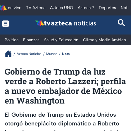
en vivo
TV Azteca
Azteca UNO
Azteca 7
Deportes
Notic
tv azteca
noticias
Política
Finanzas
Salud y Educación
Clima y Medio Ambiente
Azteca Noticias
Mundo
Nota
Gobierno de Trump da luz
verde a Roberto Lazzeri; perfila
a nuevo embajador de México
en Washington
El Gobierno de Trump en Estados Unidos
otorgó beneplácito diplomático a Roberto