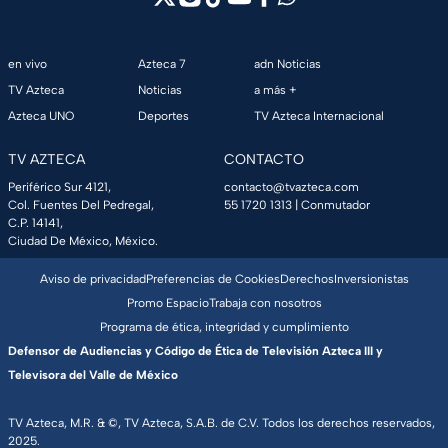
en vivo
Azteca 7
adn Noticias
TV Azteca
Noticias
a más +
Azteca UNO
Deportes
TV Azteca Internacional
TV AZTECA
CONTACTO
Periférico Sur 4121,
contacto@tvazteca.com
Col. Fuentes Del Pedregal,
55 1720 1313
| Conmutador
C.P. 14141,
Ciudad De México, México.
Aviso de privacidad
Preferencias de Cookies
Derechos
Inversionistas
Promo Espacio
Trabaja con nosotros
Programa de ética, integridad y cumplimiento
Defensor de Audiencias y Código de Ética de Televisión Azteca III y
Televisora del Valle de México
TV Azteca, M.R. & ©, TV Azteca, S.A.B. de C.V. Todos los derechos reservados,
2025.