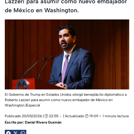
Lazzeri para asumir como nuevo embajador
de México en Washington.
El Gobierno de Trump en Estados Unidos otorgó beneplácito diplomático a
Roberto Lazzeri para asumir como nuevo embajador de México en
Washington.|Especial
Publicado 20/05/2026 | 🕑 22:55
| Actualizado 🕑 19:09
1 minuto lectura
Escrito por:
Daniel Rivera Guzmán