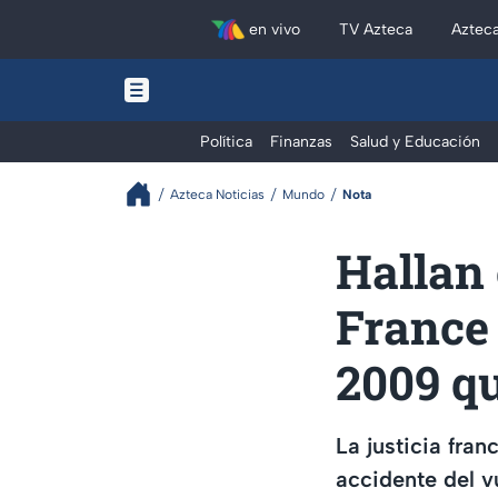
en vivo
TV Azteca
Aztec
Política
Finanzas
Salud y Educación
Azteca Noticias
Mundo
Nota
Hallan 
France 
2009 qu
La justicia fra
accidente del v