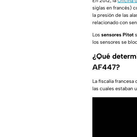
En 2012, la
Oficina d
siglas en francés) c
la presión de las a
relacionado con sen
Los
sensores Pitot
s
los sensores se blo
¿Qué determin
AF447?
La fiscalía francesa
las cuales estaban u