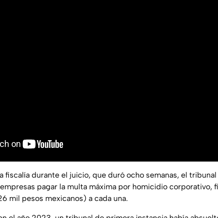
 la fiscalía durante el juicio, que duró ocho semanas, el tribuna
empresas pagar la multa máxima por homicidio corporativo, f
26 mil pesos mexicanos) a cada una.
n el año 2023, un tribunal de primera instancia había absuelto