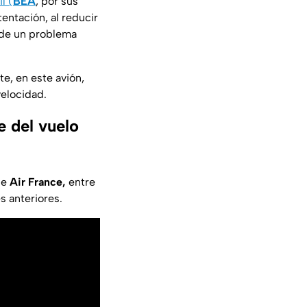
l (
BEA
, por sus
entación, al reducir
o de un problema
te, en este avión,
velocidad.
e del vuelo
de
Air France,
entre
s anteriores.