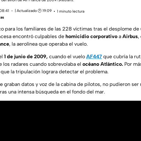
del avión de Air France de 2009?|Reuters.
 08:41
| Actualizado 🕑 19:09
1 minuto lectura
ras
co para los familiares de las 228 víctimas tras el desplome de
rancesa encontró culpables de
homicidio corporativo
a
Airbus
,
ance
, la aerolínea que operaba el vuelo.
el
1 de junio de 2009,
cuando el vuelo
AF447
que cubría la rut
e los radares cuando sobrevolaba el
océano Atlántico.
Por más
que la tripulación lograra detectar el problema.
ue graban datos y voz de la cabina de pilotos, no pudieron ser
ras una intensa búsqueda en el fondo del mar.