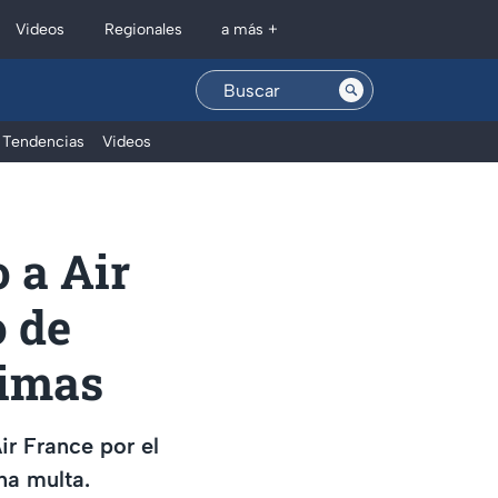
Regionales
Videos
a más +
Tendencias
Videos
 a Air
o de
timas
ir France por el
na multa.