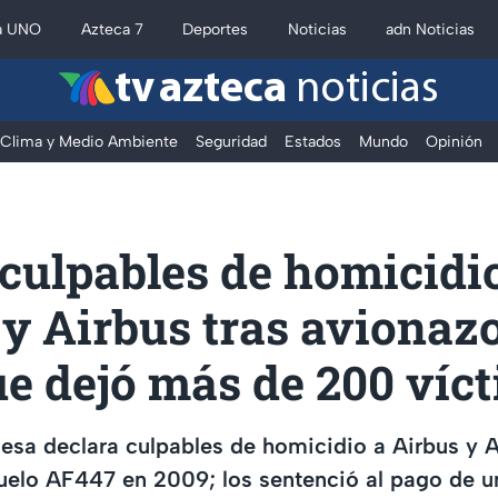
a UNO
Azteca 7
Deportes
Noticias
adn Noticias
tv azteca
noticias
Clima y Medio Ambiente
Seguridad
Estados
Mundo
Opinión
culpables de homicidio
y Airbus tras avionaz
e dejó más de 200 víc
ncesa declara culpables de homicidio a Airbus y A
uelo AF447 en 2009; los sentenció al pago de u