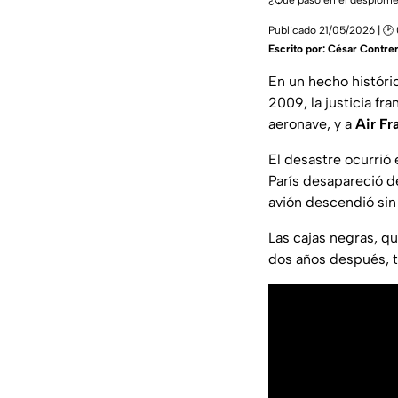
¿Qué pasó en el desplome 
Publicado 21/05/2026 | 🕑
Escrito por:
César Contre
En un hecho históri
2009, la justicia f
aeronave, y a
Air Fr
El desastre ocurrió 
París desapareció d
avión descendió sin 
Las cajas negras, q
dos años después, t