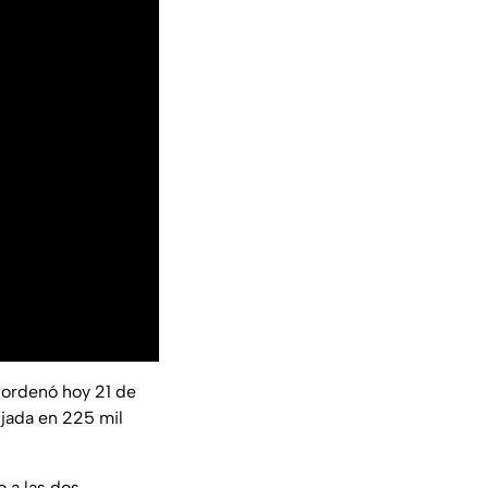
l ordenó hoy 21 de
ijada en 225 mil
 a las dos