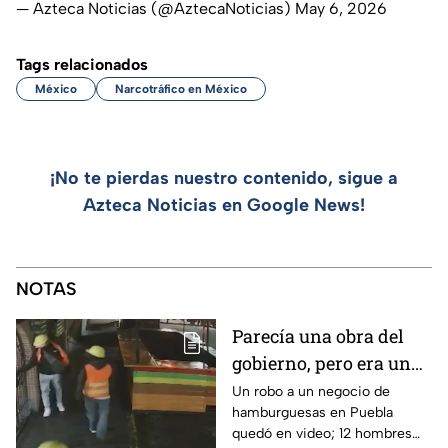
— Azteca Noticias (@AztecaNoticias)
May 6, 2026
Tags relacionados
México
Narcotráfico en México
¡No te pierdas nuestro contenido, sigue a
Azteca Noticias en Google News!
NOTAS
Parecía una obra del
gobierno, pero era un
robo planeado: Así
Un robo a un negocio de
hamburguesas en Puebla
saquearon negocio de
quedó en video; 12 hombres
hamburguesas en