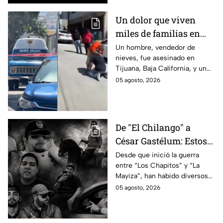
Un dolor que viven
miles de familias en
México: Así se
Un hombre, vendedor de
nieves, fue asesinado en
enteraron los
Tijuana, Baja California, y un
familiares de un
reportero captó el momento
05 agosto, 2026
vendedor de nieves de
en que su familia se enteró de
su asesinato en
la terrible noticia.
Tijuana, Baja California
De "El Chilango" a
César Gastélum: Estos
son los 10 influencers
Desde que inició la guerra
entre “Los Chapitos” y “La
asesinados por la
Mayiza”, han habido diversos
guerra entre "Los
asesinatos, entre ellos los de
05 agosto, 2026
Chapitos" y "La Mayiza"
10 influencers que incluyen a
César Gastélum.