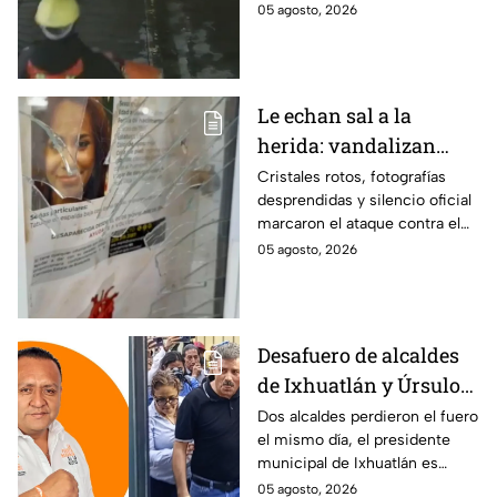
habrían fingido ser
05 agosto, 2026
Puebla
trabajadores del gobierno
antes de entrar, golpear al
dueño y saquearlo.
Le echan sal a la
herida: vandalizan
memorial de
Cristales rotos, fotografías
desprendidas y silencio oficial
desaparecidos en
marcaron el ataque contra el
Veracruz en medio de
memorial de desaparecidos,
05 agosto, 2026
crisis
un espacio dedicado a quienes
siguen sin ser localizados.
Desafuero de alcaldes
de Ixhuatlán y Úrsulo
Galván: uno de ellos
Dos alcaldes perdieron el fuero
el mismo día, el presidente
está implicado en el
municipal de Ixhuatlán es
asesinato de la
investigado por el secuestro y
05 agosto, 2026