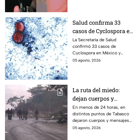
Gastélum
enteró del fallecimiento en un
live de TikTok.
Salud confirma 33
casos de Cyclospora en
México: ¿en qué estado
La Secretaría de Salud
confirmó 33 casos de
se reportan los brotes
Cyclospora en México y
de diarrea explosiva?
mantiene investigaciones en
05 agosto, 2026
Guanajuato y Quintana Roo
para determinar el origen de
los contagios.
La ruta del miedo:
dejan cuerpos y
mensajes criminales
En menos de 24 horas, en
distintos puntos de Tabasco
en carreteras de
dejaron cuerpos y mensajes
Tabasco en un solo día
criminales en varias carreteras
05 agosto, 2026
del estado aterrorizando a los