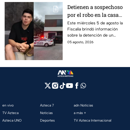
Detienen a sospechoso
por el robo en la casa
de Karely Ruiz
Este miércoles 5 de agosto la
Fiscalía brindó información
sobre la detención de un
presunto responsable en el
05 agosto, 2026
robo a la casa de Karely Ruiz
en Nuevo León.
en vivo
Azteca 7
adn Noticias
TV Azteca
Noticias
a más +
Azteca UNO
Deportes
TV Azteca Internacional