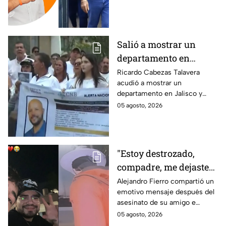
periodista Roxana
asesinato de la periodista
Guzmán
Roxana Guzmán en Veracruz.
Salió a mostrar un
departamento en
Zapopan y no volvió a
Ricardo Cabezas Talavera
acudió a mostrar un
casa: Buscan a Ricardo
departamento en Jalisco y
Cabezas Talavera en
después desapareció;
05 agosto, 2026
Jalisco
autoridades mantienen su
búsqueda mientras colegas
refuerzan su seguridad.
"Estoy destrozado,
compadre, me dejaste":
Así reaccionó
Alejandro Fierro compartió un
emotivo mensaje después del
Alejandro Fierro al
asesinato de su amigo e
asesinato del
influencer César Gastélum;
05 agosto, 2026
influencer César
mientras “La Beba” también se