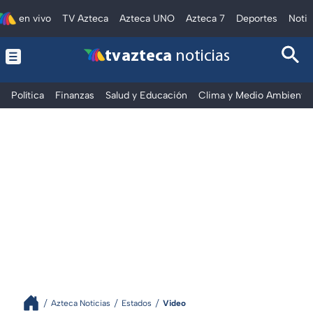
en vivo
TV Azteca
Azteca UNO
Azteca 7
Deportes
Notic
tv azteca
noticias
Política
Finanzas
Salud y Educación
Clima y Medio Ambiente
Azteca Noticias
Estados
Video