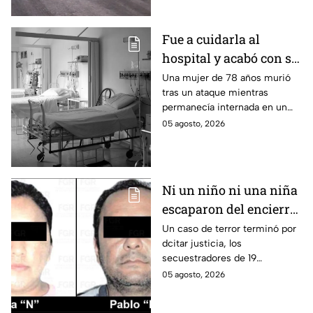
habitantes. El gobierno no
puede controlar la crisis de
violencia.
Fue a cuidarla al
hospital y acabó con su
vida: Hombre habría
Una mujer de 78 años murió
tras un ataque mientras
asfixiado a su suegra
permanecía internada en un
mientras estaba
hospital de Veracruz;
05 agosto, 2026
internada en Veracruz
investigan a su yerno por
presuntamente haberla
asfixiado.
Ni un niño ni una niña
escaparon del encierro:
así cayó la pareja que
Un caso de terror terminó por
dcitar justicia, los
retenía a 19 migrantes
secuestradores de 19
en Puebla
migrantes recibieron una
05 agosto, 2026
sentencia en Puebla; esto es lo
que se sabe.