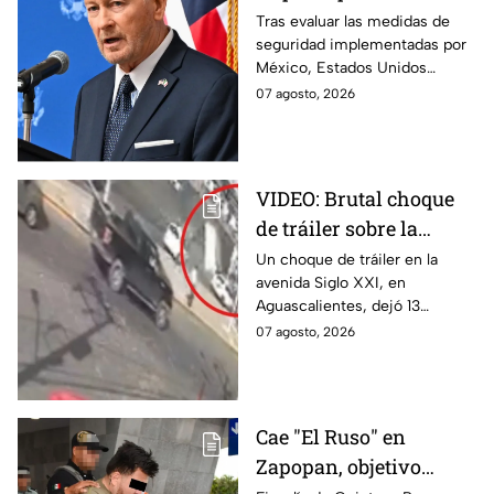
en Michoacán tras
Tras evaluar las medidas de
seguridad implementadas por
suspensión por
México, Estados Unidos
motivos de seguridad
reanudará parcialmente sus
07 agosto, 2026
actividades en Michoacán a
partir del 8 de agosto.
VIDEO: Brutal choque
de tráiler sobre la
avenida Siglo XXI en
Un choque de tráiler en la
avenida Siglo XXI, en
Aguascalientes deja
Aguascalientes, dejó 13
varios heridos y
heridos y varios vehículos
07 agosto, 2026
destrozos
destrozados; el conductor fue
detenido tras la carambola.
Cae "El Ruso" en
Zapopan, objetivo