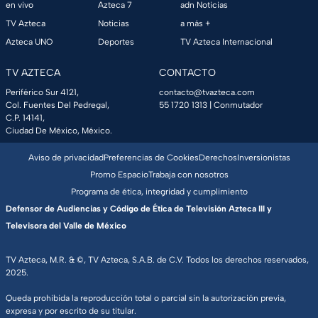
en vivo
Azteca 7
adn Noticias
TV Azteca
Noticias
a más +
Azteca UNO
Deportes
TV Azteca Internacional
TV AZTECA
CONTACTO
Periférico Sur 4121,
contacto@tvazteca.com
Col. Fuentes Del Pedregal,
55 1720 1313
| Conmutador
C.P. 14141,
Ciudad De México, México.
Aviso de privacidad
Preferencias de Cookies
Derechos
Inversionistas
Promo Espacio
Trabaja con nosotros
Programa de ética, integridad y cumplimiento
Defensor de Audiencias y Código de Ética de Televisión Azteca III y
Televisora del Valle de México
TV Azteca, M.R. & ©, TV Azteca, S.A.B. de C.V. Todos los derechos reservados,
2025.
Queda prohibida la reproducción total o parcial sin la autorización previa,
expresa y por escrito de su titular.