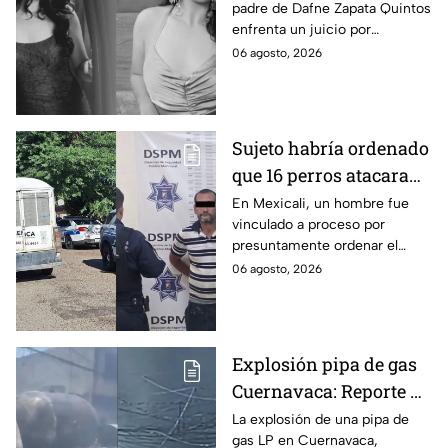
padre de Dafne Zapata Quintos
cometido en 2019 en
enfrenta un juicio por
Tamaulipas
presuntamente abusar de la
06 agosto, 2026
menor cuando ella tenía
apenas 6 años.
Sujeto habría ordenado
que 16 perros atacaran
a su hermana con
En Mexicali, un hombre fue
vinculado a proceso por
discapacidad en
presuntamente ordenar el
Mexicali, BC
ataque de 16 perros contra su
06 agosto, 2026
hermana, quien tenía
discapacidad auditiva.
Explosión pipa de gas
Cuernavaca: Reporte de
víctimas tras estallido
La explosión de una pipa de
gas LP en Cuernavaca,
en Morelos