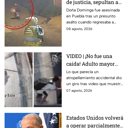
de justicia, sepultan a
doña Dominga, la
Doña Dominga fue asesinada
en Puebla tras un presunto
abuelita asesinada tras
asalto cuando regresaba a
asalto en Amozoc,
casa; familiares y amigos la
08 agosto, 2026
Puebla
despidieron entre lágrimas y
exigieron justicia.
VIDEO | ¡No fue una
caída! Adulto mayor
muere atropellado por
Lo que parecía un
atropellamiento accidental dio
tráiler; joven lo empujó
un giro tras video que muestra
en Monterrey
cómo un joven empujó a
07 agosto, 2026
adulto mayor antes de ser
arrollado por un tráiler en
Monterrey.
Estados Unidos volverá
a operar parcialmente