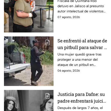
prioritario en Playa del
Fiscalía de Quintana Roo
detuvo en Jalisco al presunto
Carmen
autor intelectual de violentos
ataques en fraccionamientos
07 agosto, 2026
de Playa del Carmen.
Se enfrentó al ataque de
un pitbull para salvar a
una menor; hoy lucha
Una mujer quedó grave tras
proteger a una menor del
por su vida en Zapopan
ataque de un pitbull en
Zapopan; la víctima sufrió
06 agosto, 2026
severas mordeduras y existe
riesgo de que pierda un brazo.
Justicia para Dafne: su
padre enfrentará juicio
por presunto abuso
Después de largos 7 años, el