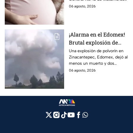
con Nohemí?
tras complicaciones por un
06 agosto, 2026
embarazo infantil; la Fiscalía de
Tamaulipas ya investiga.
¡Alarma en el Edomex!
Brutal explosión de
polvorín en Santa
Una explosión de polvorín en
Zinacantepec, Edomex, dejó al
María del Monte,
menos un muerto y dos
Zinacantepec; reportan
heridos; autoridades atiende la
06 agosto, 2026
al menos un muerto y
emergencia tras el estallido de
heridos
un taller clandestino.