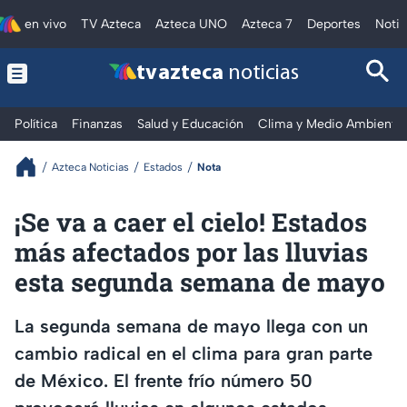
en vivo
TV Azteca
Azteca UNO
Azteca 7
Deportes
Notic
tv azteca
noticias
Política
Finanzas
Salud y Educación
Clima y Medio Ambiente
Azteca Noticias
Estados
Nota
¡Se va a caer el cielo! Estados
más afectados por las lluvias
esta segunda semana de mayo
La segunda semana de mayo llega con un
cambio radical en el clima para gran parte
de México. El frente frío número 50