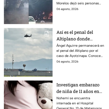
Morelos dejó seis personas
hospitalizadas. IMSS informó
06 agosto, 2026
que las pacientes siguen
internadas y aún no hay parte
médico.
Así es el penal del
Altiplano donde
permanecerá Ángel
Ángel Aguirre permanecerá en
el penal del Altiplano por el
Aguirre por caso
caso de Ayotzinapa. Conoce
Ayotzinapa
dónde está, cómo es esta
06 agosto, 2026
prisión de máxima seguridad y
su historia.
Investigan embarazo
de niña de 11 años en
Matamoros,
Nohemí se encuentra
internada en el Hospital
Tamaulipas; ¿qué pasó
General No. 13 de Matamoros