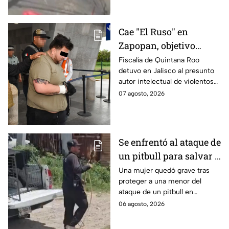
detenido tras la carambola.
Cae "El Ruso" en
Zapopan, objetivo
prioritario en Playa del
Fiscalía de Quintana Roo
detuvo en Jalisco al presunto
Carmen
autor intelectual de violentos
ataques en fraccionamientos
07 agosto, 2026
de Playa del Carmen.
Se enfrentó al ataque de
un pitbull para salvar a
una menor; hoy lucha
Una mujer quedó grave tras
proteger a una menor del
por su vida en Zapopan
ataque de un pitbull en
Zapopan; la víctima sufrió
06 agosto, 2026
severas mordeduras y existe
riesgo de que pierda un brazo.