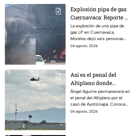
Explosión pipa de gas
Cuernavaca: Reporte de
víctimas tras estallido
La explosión de una pipa de
gas LP en Cuernavaca,
en Morelos
Morelos dejó seis personas
hospitalizadas. IMSS informó
06 agosto, 2026
que las pacientes siguen
internadas y aún no hay parte
médico.
Así es el penal del
Altiplano donde
permanecerá Ángel
Ángel Aguirre permanecerá en
el penal del Altiplano por el
Aguirre por caso
caso de Ayotzinapa. Conoce
Ayotzinapa
dónde está, cómo es esta
06 agosto, 2026
prisión de máxima seguridad y
su historia.