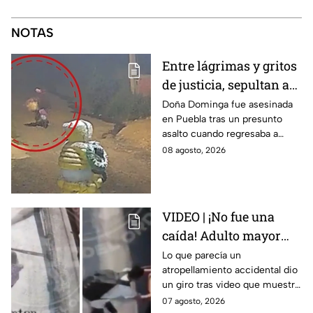
NOTAS
Entre lágrimas y gritos
de justicia, sepultan a
doña Dominga, la
Doña Dominga fue asesinada
en Puebla tras un presunto
abuelita asesinada tras
asalto cuando regresaba a
asalto en Amozoc,
casa; familiares y amigos la
08 agosto, 2026
Puebla
despidieron entre lágrimas y
exigieron justicia.
VIDEO | ¡No fue una
caída! Adulto mayor
muere atropellado por
Lo que parecía un
atropellamiento accidental dio
tráiler; joven lo empujó
un giro tras video que muestra
en Monterrey
cómo un joven empujó a
07 agosto, 2026