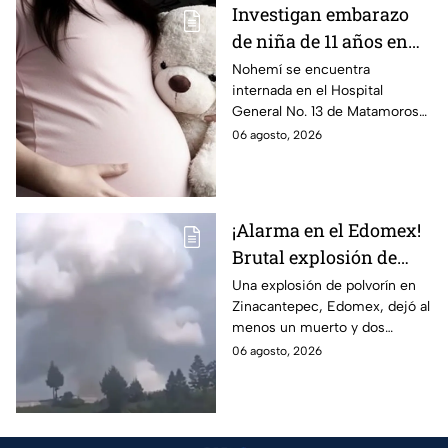
Investigan embarazo
de niña de 11 años en
Matamoros,
Nohemí se encuentra
internada en el Hospital
Tamaulipas; ¿qué pasó
General No. 13 de Matamoros
con Nohemí?
tras complicaciones por un
06 agosto, 2026
embarazo infantil; la Fiscalía de
Tamaulipas ya investiga.
¡Alarma en el Edomex!
Brutal explosión de
polvorín en Santa
Una explosión de polvorín en
Zinacantepec, Edomex, dejó al
María del Monte,
menos un muerto y dos
Zinacantepec; reportan
heridos; autoridades atiende la
06 agosto, 2026
al menos un muerto y
emergencia tras el estallido de
heridos
un taller clandestino.