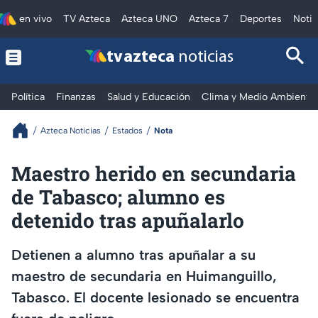
en vivo
TV Azteca
Azteca UNO
Azteca 7
Deportes
Notic
tv azteca
noticias
Política
Finanzas
Salud y Educación
Clima y Medio Ambiente
Azteca Noticias
Estados
Nota
Maestro herido en secundaria
de Tabasco; alumno es
detenido tras apuñalarlo
Detienen a alumno tras apuñalar a su
maestro de secundaria en Huimanguillo,
Tabasco. El docente lesionado se encuentra