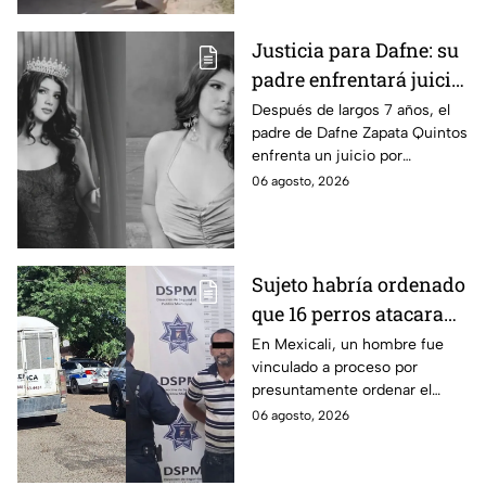
Justicia para Dafne: su
padre enfrentará juicio
por presunto abuso
Después de largos 7 años, el
padre de Dafne Zapata Quintos
cometido en 2019 en
enfrenta un juicio por
Tamaulipas
presuntamente abusar de la
06 agosto, 2026
menor cuando ella tenía
apenas 6 años.
Sujeto habría ordenado
que 16 perros atacaran
a su hermana con
En Mexicali, un hombre fue
vinculado a proceso por
discapacidad en
presuntamente ordenar el
Mexicali, BC
ataque de 16 perros contra su
06 agosto, 2026
hermana, quien tenía
discapacidad auditiva.