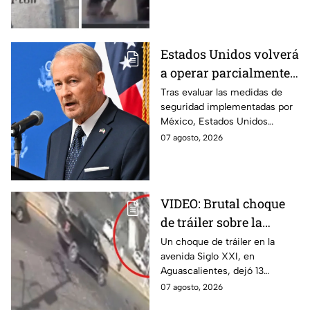
adulto mayor antes de ser
arrollado por un tráiler en
Monterrey.
Estados Unidos volverá
a operar parcialmente
en Michoacán tras
Tras evaluar las medidas de
seguridad implementadas por
suspensión por
México, Estados Unidos
motivos de seguridad
reanudará parcialmente sus
07 agosto, 2026
actividades en Michoacán a
partir del 8 de agosto.
VIDEO: Brutal choque
de tráiler sobre la
avenida Siglo XXI en
Un choque de tráiler en la
avenida Siglo XXI, en
Aguascalientes deja
Aguascalientes, dejó 13
varios heridos y
heridos y varios vehículos
07 agosto, 2026
destrozos
destrozados; el conductor fue