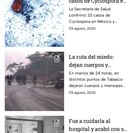
casos de Cyclospora en
México: ¿en qué estado
La Secretaría de Salud
confirmó 33 casos de
se reportan los brotes
Cyclospora en México y
de diarrea explosiva?
mantiene investigaciones en
05 agosto, 2026
Guanajuato y Quintana Roo
para determinar el origen de
los contagios.
La ruta del miedo:
dejan cuerpos y
mensajes criminales
En menos de 24 horas, en
distintos puntos de Tabasco
en carreteras de
dejaron cuerpos y mensajes
Tabasco en un solo día
criminales en varias carreteras
05 agosto, 2026
del estado aterrorizando a los
habitantes. El gobierno no
puede controlar la crisis de
violencia.
Fue a cuidarla al
hospital y acabó con su