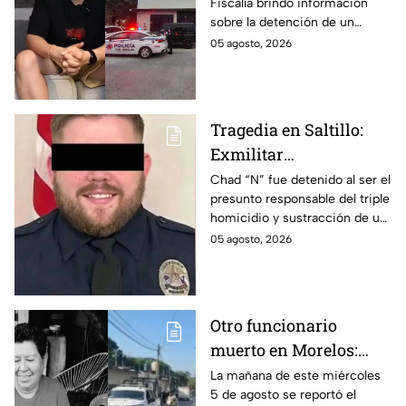
Fiscalía brindó información
sobre la detención de un
presunto responsable en el
05 agosto, 2026
robo a la casa de Karely Ruiz
en Nuevo León.
Tragedia en Saltillo:
Exmilitar
estadounidense balea a
Chad “N” fue detenido al ser el
presunto responsable del triple
su exfamilia en
homicidio y sustracción de un
boutique, hay tres
menor en Saltillos, ¿por qué
05 agosto, 2026
muertos
razón lo hizo?
Otro funcionario
muerto en Morelos:
Asesinan a balazos a
La mañana de este miércoles
5 de agosto se reportó el
Yolanda Millán,