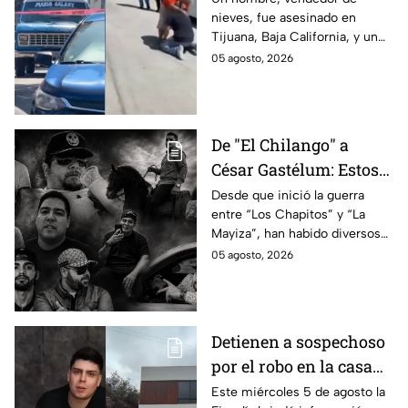
nieves, fue asesinado en
enteraron los
Tijuana, Baja California, y un
familiares de un
reportero captó el momento
05 agosto, 2026
vendedor de nieves de
en que su familia se enteró de
su asesinato en
la terrible noticia.
Tijuana, Baja California
De "El Chilango" a
César Gastélum: Estos
son los 10 influencers
Desde que inició la guerra
entre “Los Chapitos” y “La
asesinados por la
Mayiza”, han habido diversos
guerra entre "Los
asesinatos, entre ellos los de
05 agosto, 2026
Chapitos" y "La Mayiza"
10 influencers que incluyen a
César Gastélum.
Detienen a sospechoso
por el robo en la casa
de Karely Ruiz
Este miércoles 5 de agosto la