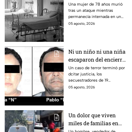
vida: Hombre habría
Una mujer de 78 años murió
tras un ataque mientras
asfixiado a su suegra
permanecía internada en un
mientras estaba
hospital de Veracruz;
05 agosto, 2026
internada en Veracruz
investigan a su yerno por
presuntamente haberla
asfixiado.
Ni un niño ni una niña
escaparon del encierro:
así cayó la pareja que
Un caso de terror terminó por
dcitar justicia, los
retenía a 19 migrantes
secuestradores de 19
en Puebla
migrantes recibieron una
05 agosto, 2026
sentencia en Puebla; esto es lo
que se sabe.
Un dolor que viven
miles de familias en
México: Así se
Un hombre, vendedor de