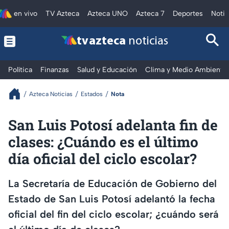
en vivo
TV Azteca
Azteca UNO
Azteca 7
Deportes
Notic
tv azteca
noticias
Política
Finanzas
Salud y Educación
Clima y Medio Ambiente
Azteca Noticias
Estados
Nota
San Luis Potosí adelanta fin de
clases: ¿Cuándo es el último
día oficial del ciclo escolar?
La Secretaría de Educación de Gobierno del
Estado de San Luis Potosí adelantó la fecha
oficial del fin del ciclo escolar; ¿cuándo será