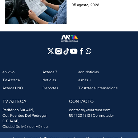
autos foráneos;
tramitar el Pase Turístico para
05 agosto, 2026
requisitos y todo lo que
transitar por las calles sin
debes saber
problemas.
en vivo
Azteca 7
adn Noticias
TV Azteca
Noticias
a más +
Azteca UNO
Deportes
TV Azteca Internacional
TV AZTECA
CONTACTO
Periférico Sur 4121,
contacto@tvazteca.com
Col. Fuentes Del Pedregal,
55 1720 1313
| Conmutador
C.P. 14141,
Ciudad De México, México.