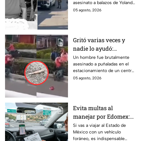
asesinato a balazos de Yolanda
ayudante municipal en
Millán, ayudante municipal en
05 agosto, 2026
Emiliano Zapata
Emiliano Zapata, Morelos.
Gritó varias veces y
nadie lo ayudó:
Asesinan a puñaladas
Un hombre fue brutalmente
asesinado a puñaladas en el
a un hombre en
estacionamiento de un centro
estacionamiento de
comercial de Nicolás Romero,
05 agosto, 2026
centro comercial en
Edomex.
Nicolás Romero,
Edomex
Evita multas al
manejar por Edomex:
Pasos para tramitar el
Si vas a viajar al Estado de
México con un vehículo
‘Pase Turístico’ para
foráneo, es indispensable