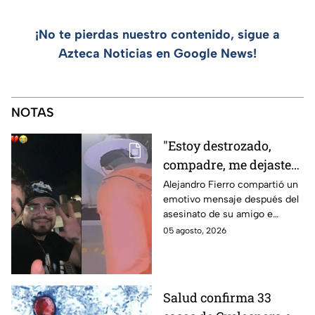
¡No te pierdas nuestro contenido, sigue a
Azteca Noticias en Google News!
NOTAS
"Estoy destrozado,
compadre, me dejaste":
Así reaccionó
Alejandro Fierro compartió un
emotivo mensaje después del
Alejandro Fierro al
asesinato de su amigo e
asesinato del
influencer César Gastélum;
05 agosto, 2026
influencer César
mientras “La Beba” también se
Gastélum
enteró del fallecimiento en un
live de TikTok.
Salud confirma 33